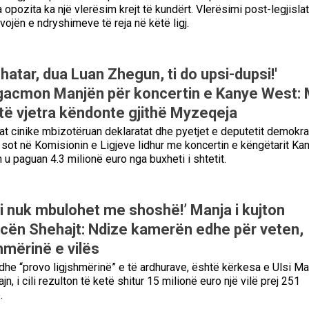
 opozita ka një vlerësim krejt të kundërt. Vlerësimi post-legjislat
vojën e ndryshimeve të reja në këtë ligj.
hatar, dua Luan Zhegun, ti do upsi-dupsi!'
gacmon Manjën për koncertin e Kanye West:
 të vjetra këndonte gjithë Myzeqeja
tat cinike mbizotëruan deklaratat dhe pyetjet e deputetit demokra
 sot në Komisionin e Ligjeve lidhur me koncertin e këngëtarit Ka
n u paguan 4.3 milionë euro nga buxheti i shtetit.
li nuk mbulohet me shoshë!’ Manja i kujton
cën Shehajt: Ndize kamerën edhe për veten,
hmërinë e vilës
 dhe “provo ligjshmërinë” e të ardhurave, është kërkesa e Ulsi M
n, i cili rezulton të ketë shitur 15 milionë euro një vilë prej 251
.