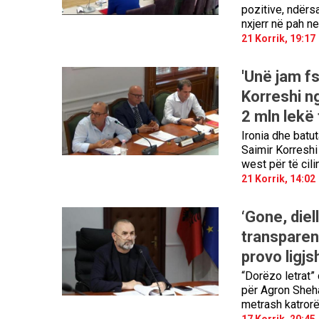
pozitive, ndërsa
nxjerr në pah ne
21 Korrik, 19:17
'Unë jam fs
Korreshi n
2 mln lekë
Ironia dhe batu
Saimir Korreshi
west për të cili
21 Korrik, 14:02
‘Gone, diel
transparen
provo ligjs
“Dorëzo letrat”
për Agron Shehaj
metrash katrorë
17 Korrik, 20:45