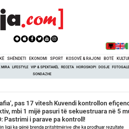
IKË
SHËNDETI
EKONOMI
SPORT
KOSOVË & RAJONI
BOTË
KULTU
Ë MIRA
LIFESTYLE
VIP & SPEKTAKËL
RECETA
HOROSKOPI
DOSJE
FOTOGALE
SONDAZHE
mafia', pas 17 vitesh Kuvendi kontrollon efiçen
tiv, mbi 1 mijë pasuri të sekuestruara në 5 m
D: Pastrimi i parave pa kontroll!
 ligji ka qënë brenda pritshtmërive dhe ka prodhuar rezultate