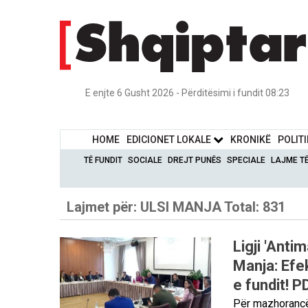
E enjte 6 Gusht 2026 - Përditësimi i fundit 08:23
HOME
EDICIONET LOKALE
KRONIKË
POLIT
TË FUNDIT
SOCIALE
DREJT PUNËS
SPECIALE
LAJME T
Lajmet për:
ULSI MANJA
Total: 831
Ligji 'Anti
Manja: Efek
e fundit! P
Për mazhorancën