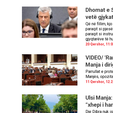
Dhomat e S
vetë gjyka
Që në fillim, k
paraqit si pjes
paraqit si instr
gjyqtarëve të hu
20 Qershor, 11:0
VIDEO/ ‘Ra
Manja i diri
Parrullat e pro
Manjës, opozita
11 Qershor, 12:2
Ulsi Manja:
“xhepi i ha
Dje Dibra nuk is