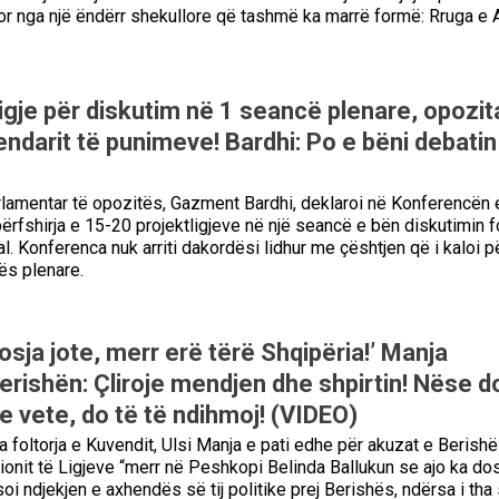
or nga një ëndërr shekullore që tashmë ka marrë formë: Rruga e Ar
igje për diskutim në 1 seancë plenare, opozit
ndarit të punimeve! Bardhi: Po e bëni debatin
arlamentar të opozitës, Gazment Bardhi, deklaroi në Konferencën 
ërfshirja e 15-20 projektligjeve në një seancë e bën diskutimin 
l. Konferenca nuk arriti dakordësi lidhur me çështjen që i kaloi p
ës plenare.
osja jote, merr erë tërë Shqipëria!’ Manja
erishën: Çliroje mendjen dhe shpirtin! Nëse d
 vete, do të të ndihmoj! (VIDEO)
a foltorja e Kuvendit, Ulsi Manja e pati edhe për akuzat e Berish
sionit të Ligjeve “merr në Peshkopi Belinda Ballukun se ajo ka do
ësoi ndjekjen e axhendës së tij politike prej Berishës, ndërsa i tha