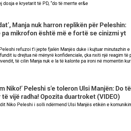
 dosja e kryetarit të PD, “do të merrte er&e
dat’, Manja nuk harron replikën për Peleshin:
 pa mikrofon është më e fortë se cinizmi yt
eleshi refuzoi t'i jepte fjalën Manjës duke i kujtuar minutazhin e
 fundit iu drejtua në mënyrë konfidenciale, çka nxiti një reagim të 
uvendit, të cilin Manja nuk e la të kalonte pa ironi në momentin kur
m Niko!’ Peleshi s'e toleron Ulsi Manjën: Do të
 të vijë radha! Opozita duartroket (VIDEO)
ndit Niko Peleshi i solli ndërmend Ulsi Manjës etikën e komunikim