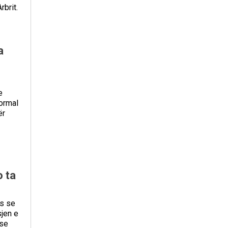
brit.
a
e
formal
ër
o ta
ës se
sjen e
 se