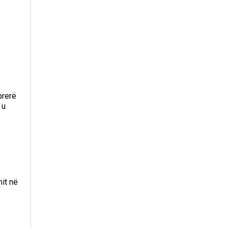
prerë
 u
it në