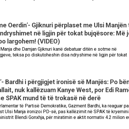
me Oerdin’- Gjiknuri përplaset me Ulsi Manjën 
r ndryshimet në ligjin për tokat bujqësore: Më 
 po largohem! (VIDEO)
i Manja dhe Damjan Gjiknuri kanë debatuar ditën e sotme në
gjeve, teksa po diskutoheshin disa ndryshime në ligjin për tokat
?’- Bardhi i përgjigjet ironisë së Manjës: Po bë
allait, nuk kallëzuam Kanye West, por Edi Ram
 se SPAK mund të të trokasë në derë
arlamentar të Partisë Demokratike, Gazment Bardhi, ka reaguar pa
ist Ulsi Manja ironizoi PD-së, pas kallëzimit në SPAK të kryeminis
istrit Blendi Gonxhja, për miratimin e aktit normativ 4.2 milion e