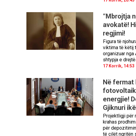
“Mbrojtja n
avokatë! Hi
regjimi!
Figura të njohur
viktima të këtij
organizuar nga A
shtypja e drejt
17 Korrik, 14:53
Në fermat 
fotovoltai
energjie! 
Gjiknuri ik
Projektligji pë
krahas prodhimit
për depozitimin
të cilët ngritë