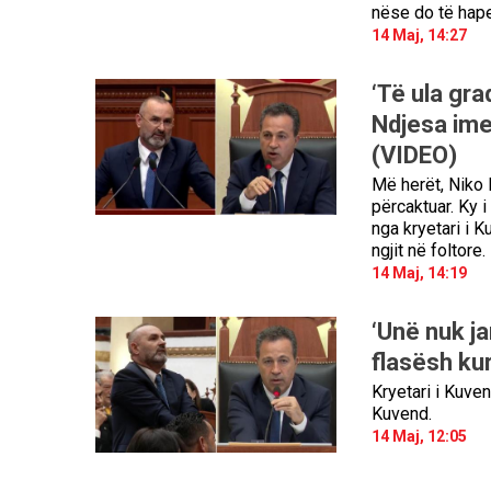
nëse do të hapej
14 Maj, 14:27
‘Të ula gra
Ndjesa ime
(VIDEO)
Më herët, Niko P
përcaktuar. Ky i
nga kryetari i K
ngjit në foltore.
14 Maj, 14:19
‘Unë nuk ja
flasësh kur
Kryetari i Kuve
Kuvend.
14 Maj, 12:05