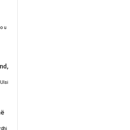
jo u
nd,
 Ulsi
më
rdhi