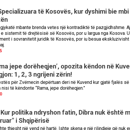
pecializuara të Kosovës, kur dyshimi bie mbi
tën
jo gjykatë mbante brenda vetes një kontradiktë të pazgjidhshme. A
ë e sistemit të drejtësisë së Kosovës, por u largua nga Kosova. U
ument i sovranitetit juridik të Kosovës, por iu besua ekskluzivisht
aj.
5
ma jepe dorëheqjen’, opozita këndon në Kuve
gjon: 1, 2, 3 ngrijeni zërin!
testës për Zvërnecin depërtuan deri në Kuvend kur gjatë fjalës së
 nisi të këndonte “Rama, jepe dorëheqjen.”
0
 Kur politika ndryshon fatin, Dibra nuk është 
rruar” i Shqipërisë
hte thjesht një vend në hartë. Ishte skena e një rilindjeje që nuk e