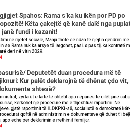
rgjigjet Spahos: Rama s’ka ku ikën por PD po
 opozitë! Këta çakejtë që kanë dalë nga pupla
janë fundi i kazanit!
imi në rrjetet sociale, Manja thotë se ndan të njëjtin qëndrim me
n se Rama nuk ka arsye të largohet, pasi, sipas tij, ka kontratë 
arë deri në vitin 2029.
4
 pasurisë/ Deputetët duan procedura më të
jiknuri: Kur palët deklarojnë të dhënat çdo vit,
dokumente shtesë?
inistrat, zyrtarët e lartë të shtetit apo nëpunës të cilët janë subje
asurisë, kërkohet një procedurë më e thjeshtuar raportimi. Në
gjeve, gjatë raportimit të ILDKPKI-së, socialistë e demokratë kër
rocedurat qoftë në administrimin e dokumentave që duhet t’i bëj
i, apo edhe për deklarimin e rrethimit familjar.
4