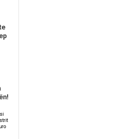
te
jep
n
ën!
si
trit
uro