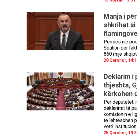
Manja i pë
shkrihet si
flamingove 
Përmes një post
Spahon për fakti
860 mijë shqipt
28 Qershor, 14:1
Deklarim i
thjeshta, G
kërkohen 
Për deputetët, m
deklarimit të p
komisionin e li
të lehtësohen p
vetë institucion
25 Qershor, 19:3