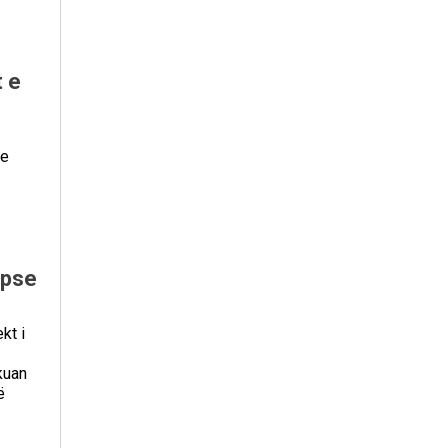
t e
me
 pse
kt i
kuan
ë