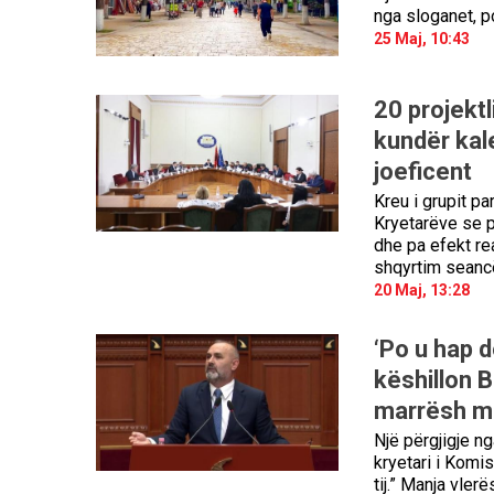
nga sloganet, p
25 Maj, 10:43
20 projektl
kundër kale
joeficent
Kreu i grupit p
Kryetarëve se p
dhe pa efekt rea
shqyrtim seanc
20 Maj, 13:28
‘Po u hap d
këshillon B
marrësh me
Një përgjigje ng
kryetari i Komi
tij.” Manja vler