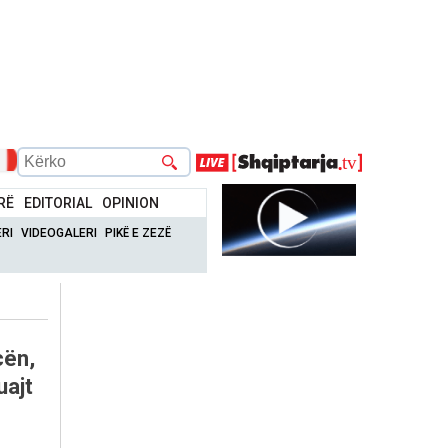
RË
EDITORIAL
OPINION
RI
VIDEOGALERI
PIKË E ZEZË
cën,
uajt