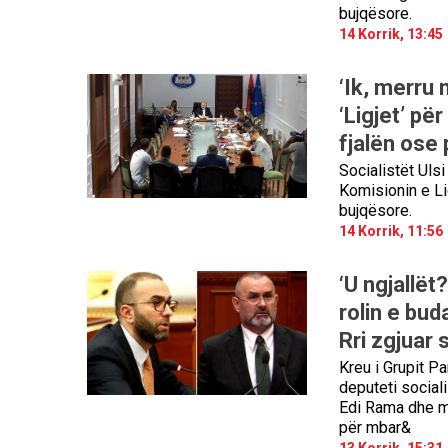
bujqësore.
14 Korrik, 13:45
‘Ik, merru 
‘Ligjet’ pë
fjalën ose
Socialistët Uls
Komisionin e Li
bujqësore.
14 Korrik, 11:56
‘U ngjallët
rolin e bud
Rri zgjuar
Kreu i Grupit P
deputeti social
Edi Rama dhe min
për mbar&
13 Korrik, 15:31