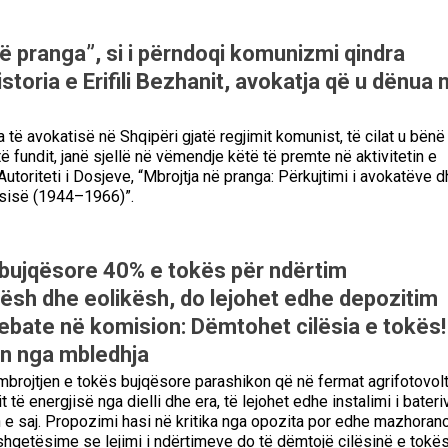
ë pranga”, si i përndoqi komunizmi qindra
storia e Erifili Bezhanit, avokatja që u dënua 
a të avokatisë në Shqipëri gjatë regjimit komunist, të cilat u bënë
 të fundit, janë sjellë në vëmendje këtë të premte në aktivitetin e
utoriteti i Dosjeve, “Mbrojtja në pranga: Përkujtimi i avokatëve d
ësisë (1944–1966)”.
bujqësore 40% e tokës për ndërtim
kësh dhe eolikësh, do lejohet edhe depozitim
Debate në komision: Dëmtohet cilësia e tokës!
ën nga mbledhja
r mbrojtjen e tokës bujqësore parashikon që në fermat agrifotovolt
 të energjisë nga dielli dhe era, të lejohet edhe instalimi i bateri
 e saj. Propozimi hasi në kritika nga opozita por edhe mazhoran
n shqetësime se lejimi i ndërtimeve do të dëmtojë cilësinë e tokë