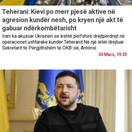
Teherani: Kievi po merr pjesë aktive në
agresion kundër nesh, po kryen një akt të
gabuar ndërkombëtarisht
Irani ka akuzuar Ukrainën se është përfshirë drejtpërdrejt në
operacionet ushtarake kundër Teheranit.Në një letër drejtuar
Sekretarit të Përgjithshëm të OKB-së, António
30 Mars, 19:35