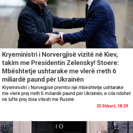
Kryeministri i Norvergjisë vizitë në Kiev,
takim me Presidentin Zelensky! Stoere:
Mbështetje ushtarake me vlerë rreth 6
miliardë paund për Ukrainën
Kryeministri i Norvegjisë premtoi një mbështetje ushtarake
me vlerë prej rreth 6 miliardë paund për Ukrainën, e cila ndohet
në luftë prej disa vitesh me Rusinë.
25 Shkurt, 18:29