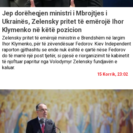
Jep dorëheqjen ministri i Mbrojtjes i
Ukrainës, Zelensky pritet të emërojë Ihor
Klymenko në këtë pozicion
Zelensky pritet të emërojë ministrin e Brendshëm në largim
Ihor Klymenko, për të zëvendësuar Fedorov. Kiev Independent
raporton gjithashtu se ende nuk është e qartë nëse Fedorov
do të marrë një post tjetër, si pjesë e riorganizimit të kabinetit
të njoftuar papritur nga Volodymyr Zelensky fundjavën e
kaluar.
15 Korrik, 23:02