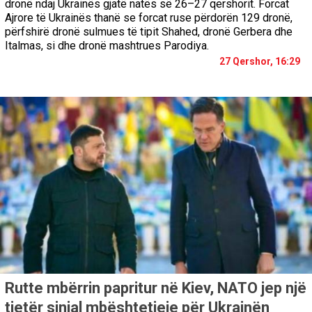
dronë ndaj Ukrainës gjatë natës së 26–27 qershorit. Forcat
Ajrore të Ukrainës thanë se forcat ruse përdorën 129 dronë,
përfshirë dronë sulmues të tipit Shahed, dronë Gerbera dhe
Italmas, si dhe dronë mashtrues Parodiya.
27 Qershor, 16:29
Rutte mbërrin papritur në Kiev, NATO jep një
tjetër sinjal mbështetjeje për Ukrainën