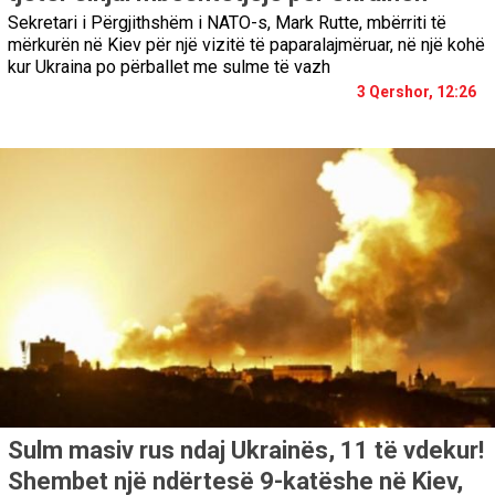
Sekretari i Përgjithshëm i NATO-s, Mark Rutte, mbërriti të
mërkurën në Kiev për një vizitë të paparalajmëruar, në një kohë
kur Ukraina po përballet me sulme të vazh
3 Qershor, 12:26
Sulm masiv rus ndaj Ukrainës, 11 të vdekur!
Shembet një ndërtesë 9-katëshe në Kiev,