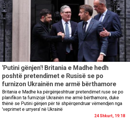
'Putini gënjen'! Britania e Madhe hedh
poshtë pretendimet e Rusisë se po
furnizon Ukrainën me armë bërthamore
Britania e Madhe ka përgënjeshtruar pretendimet ruse se po
planifikon ta furnizojë Ukrainën me armë bërthamore, duke
thënë se Putini gënjen për të shpërqendruar vëmendjen nga
'veprimet e urryera' në Ukrainë
24 Shkurt, 19:18