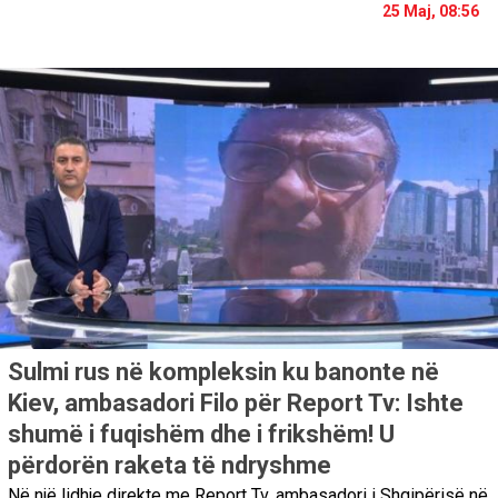
25 Maj, 08:56
Sulmi rus në kompleksin ku banonte në
Kiev, ambasadori Filo për Report Tv: Ishte
shumë i fuqishëm dhe i frikshëm! U
përdorën raketa të ndryshme
Në një lidhje direkte me Report Tv, ambasadori i Shqipërisë në