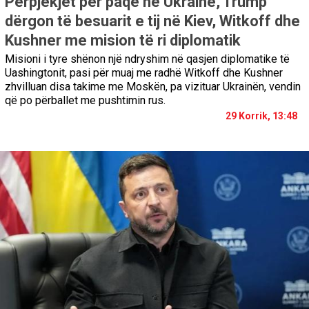
Përpjekjet për paqe në Ukrainë, Trump
dërgon të besuarit e tij në Kiev, Witkoff dhe
Kushner me mision të ri diplomatik
Misioni i tyre shënon një ndryshim në qasjen diplomatike të
Uashingtonit, pasi për muaj me radhë Witkoff dhe Kushner
zhvilluan disa takime me Moskën, pa vizituar Ukrainën, vendin
që po përballet me pushtimin rus.
29 Korrik, 13:48