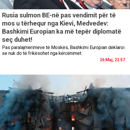
Rusia sulmon BE-në pas vendimit për të
mos u tërhequr nga Kievi, Medvedev:
Bashkimi Europian ka më tepër diplomatë
seç duhet!
Pas paralajmërimeve të Moskës, Bashkimi Europian deklaroi
se nuk do të frikësohet nga kërcënimet.
26 Maj, 22:57