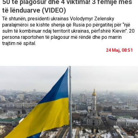
50 të plagosur dhe 4 viktima! 3 fëmijë mes
të lënduarve (VIDEO)
Të shtunën, presidenti ukrainas Volodymyr Zelensky
paralajmëroi se kishte shenja që Rusia po përgatitej për “një
sulm të kombinuar ndaj territorit ukrainas, përfshirë Kievin”. 20
persona raportohen të plagosur më rëndë dhe po marrin
trajtim në spital.
24 Maj, 08:51