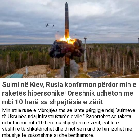
Sulmi në Kiev, Rusia konfirmon përdorimin e
raketës hipersonike! Oreshnik udhëton me
mbi 10 herë sa shpejtësia e zërit
Ministria ruse e Mbrojtjes tha se ishte përgjigje ndaj “sulmeve
të Ukrainës ndaj infrastrukturës civile.” Raportohet se raketa
udhëton me mbi 10 herë sa shpejtësia e zërit, është e
vështirë të shkatërrohet dhe dihet se mund të furnizohet me
mbushje të zakonshme si dhe bërthamore.