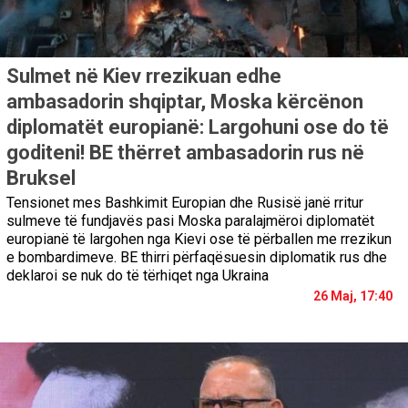
Sulmet në Kiev rrezikuan edhe
ambasadorin shqiptar, Moska kërcënon
diplomatët europianë: Largohuni ose do të
goditeni! BE thërret ambasadorin rus në
Bruksel
Tensionet mes Bashkimit Europian dhe Rusisë janë rritur
sulmeve të fundjavës pasi Moska paralajmëroi diplomatët
europianë të largohen nga Kievi ose të përballen me rrezikun
e bombardimeve. BE thirri përfaqësuesin diplomatik rus dhe
deklaroi se nuk do të tërhiqet nga Ukraina
26 Maj, 17:40