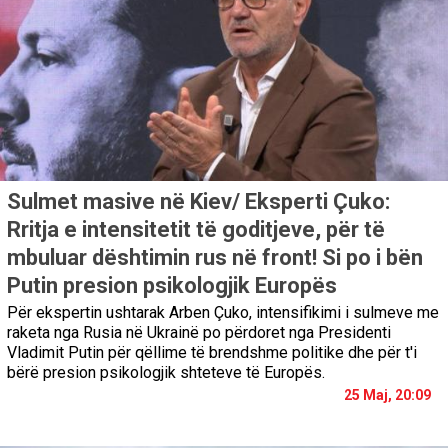
Sulmet masive në Kiev/ Eksperti Çuko:
Rritja e intensitetit të goditjeve, për të
mbuluar dështimin rus në front! Si po i bën
Putin presion psikologjik Europës
Për ekspertin ushtarak Arben Çuko, intensifikimi i sulmeve me
raketa nga Rusia në Ukrainë po përdoret nga Presidenti
Vladimit Putin për qëllime të brendshme politike dhe për t'i
bërë presion psikologjik shteteve të Europës.
25 Maj, 20:09