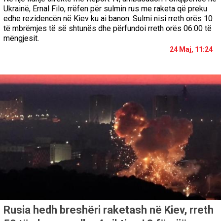
Ukrainë, Ernal Filo, rrëfen për sulmin rus me raketa që preku
edhe rezidencën në Kiev ku ai banon. Sulmi nisi rreth orës 10
të mbrëmjes të së shtunës dhe përfundoi rreth orës 06:00 të
mëngjesit.
24 Maj, 11:24
Rusia hedh breshëri raketash në Kiev, rreth