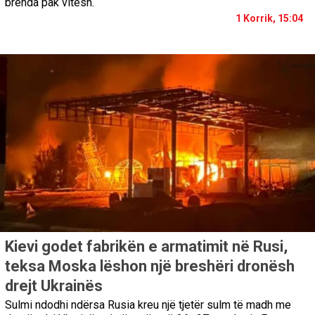
brenda pak vitesh.
1 Korrik, 15:04
Kievi godet fabrikën e armatimit në Rusi,
teksa Moska lëshon një breshëri dronësh
drejt Ukrainës
Sulmi ndodhi ndërsa Rusia kreu një tjetër sulm të madh me