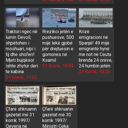
Traktori ngec në
Rrezikoi jetën e
Krizë
lumin Devoll,
pushuesve, 500
emigracioni në
shpëtohen i
mijë lekë gjobë
Spanjë! 49 mijë
moshuari, nipi i
për drejtuesin e
emigrantë hynë
tij dhe shoferi!
gomones në
me not në Ceuta
Mjeti bujqësor
Ksamil
brenda 24 orëve,
ishte zhytur deri
31 Korrik, 10:54
24 humbin jetën
te kabina
31 Korrik, 10:25
31 Korrik, 11:32
Çfarë shkruanin
Çfarë shkruanin
gazetat më 31
gazetat më 30
korrik 1997/
korrik 1997/
Qeveria në
Ministri Ceka