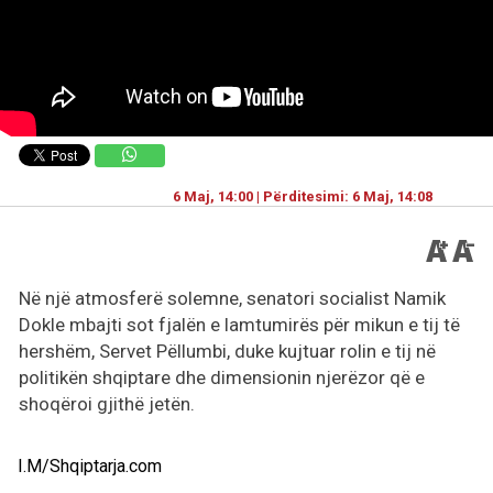
6 Maj, 14:00 | Përditesimi: 6 Maj, 14:08
Në një atmosferë solemne, senatori socialist Namik
Dokle mbajti sot fjalën e lamtumirës për mikun e tij të
hershëm, Servet Pëllumbi, duke kujtuar rolin e tij në
politikën shqiptare dhe dimensionin njerëzor që e
shoqëroi gjithë jetën.
I.M/Shqiptarja.com