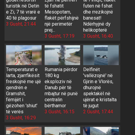
turistik në Detin
të fshatit
futen në fshat
e Zi, 7 të vrarë e
Mesopotam,
dhe rrezikojnë
40 të plagosur
flakët përfshijnë
banesat!
3 Gusht, 21:44
një perimetër
Ndërhyjnë dy
prej...
helikopterë
3 Gusht, 17:19
3 Gusht, 16:40
Temperaturat e
Rumania përdor
Delfinët
larta, zjarrfikësit
180 kg
'vallëzojnë' në
freskojnë me ujë
eksploziv në
Gjirin e Vlorës,
qendrën e
Danub për të
dhurojnë
Gramshit,
mbajtur në punë
spektakël në
fëmijët i
centralin
ujërat e kristalta
gëzohen 'shiut'
bërthamor
të jugut
të verës
3 Gusht, 16:15
2 Gusht, 17:44
3 Gusht, 16:29