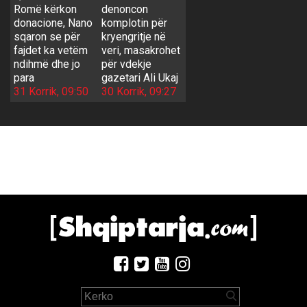
Romë kërkon
denoncon
donacione, Nano
komplotin për
sqaron se për
kryengritje në
fajdet ka vetëm
veri, masakrohet
ndihmë dhe jo
për vdekje
para
gazetari Ali Ukaj
31 Korrik, 09:50
30 Korrik, 09:27