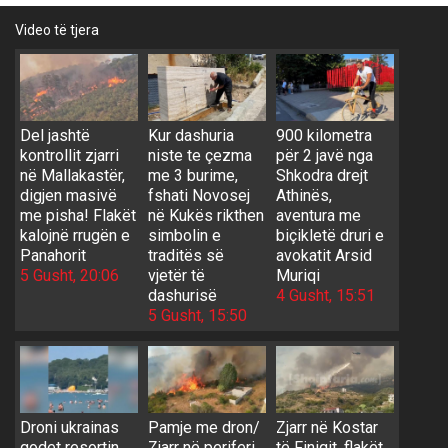
Video të tjera
Del jashtë
Kur dashuria
900 kilometra
kontrollit zjarri
niste te çezma
për 2 javë nga
në Mallakastër,
me 3 burime,
Shkodra drejt
digjen masivë
fshati Novosej
Athinës,
me pisha! Flakët
në Kukës rikthen
aventura me
kalojnë rrugën e
simbolin e
biçikletë druri e
Panahorit
traditës së
avokatit Arsid
5 Gusht, 20:06
vjetër të
Muriqi
dashurisë
4 Gusht, 15:51
5 Gusht, 15:50
Droni ukrainas
Pamje me dron/
Zjarr në Kostar
godet resortin
Zjarr në periferi
të Finiqit, flakët