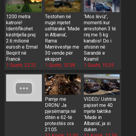
1200 metra
Testohen në
‘Mos lëviz’,
katrorë!
rrugë mjetet
momenti kur
Identifikohet
ushtarake ‘Made
arrestohen 3 të
kështjella prej
in Albania’,
rinj me 5 kg
2.6 milionë
Rama:
kanabis! Do i
eurosh e Ermal
Marrëveshje me
shisnin në
Beqirit në
30 vende për
Sarandë e
Francë
eksport
Ksamil
1 Gusht, 22:32
1 Gusht, 10:38
1 Gusht, 10:29
Pamje me
VIDEO/ Ushtria
DRON/ Ja
pajiset me 40
pjesëmarrja në
mjete taktike
ditën e 62-të
‘Made in
protestës ora
Albania’, ja si
21:05
duken
31 Korrik, 21:40
31 Korrik, 12:39