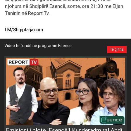
njohura në Shqipëri! Esencë, sonte, ora 21:00 me Eljan
Taninin në Report Tv.
I.M/Shqiptarja.com
Video të fundit në programin Esence
Të gjitha
Emisioni i plotë 'Esencë'| Kundëradmiral Abdi