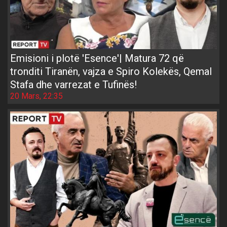
Emisioni i plotë 'Esence'| Matura 72 që
tronditi Tiranën, vajza e Spiro Kolekës, Qemal
Stafa dhe varrezat e Tufinës!
20 Mars, 22:35