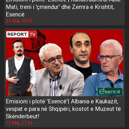
Mati, treni i 'çmendur' dhe Zemra e Krishtit,
Esencë
22 Maj, 19:59
Emisioni i plotë 'Esencë'| Albania e Kaukazit,
vespat e para në Shqipëri, kostot e Muzeut të
Skënderbeut!
15 Maj, 21:24