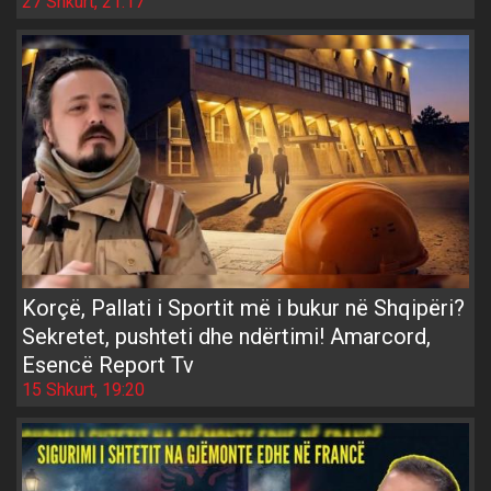
27 Shkurt, 21:17
Korçë, Pallati i Sportit më i bukur në Shqipëri?
Sekretet, pushteti dhe ndërtimi! Amarcord,
Esencë Report Tv
15 Shkurt, 19:20