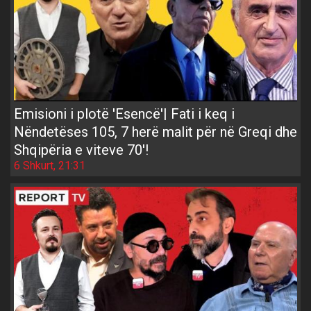
Emisioni i plotë 'Esencë'| Fati i keq i
Nëndetëses 105, 7 herë malit për në Greqi dhe
Shqipëria e viteve 70'!
6 Shkurt, 21:31