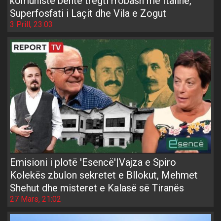
komuniste bënte tregti rrobash me Italinë,
Superfosfati i Laçit dhe Vila e Zogut
3 Prill, 23:03
Emisioni i plotë 'Esencë'|Vajza e Spiro
Kolekës zbulon sekretet e Bllokut, Mehmet
Shehut dhe misteret e Kalasë së Tiranës
27 Mars, 21:02