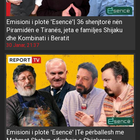
Emisioni i plotë 'Esencë'| 36 shenjtorë nën
Piramidën e Tiranës, jeta e familjes Shijaku
dhe Kombinati i Beratit
30 Janar, 21:37
Emisioni i plotë 'Esencë' |Të përballesh me