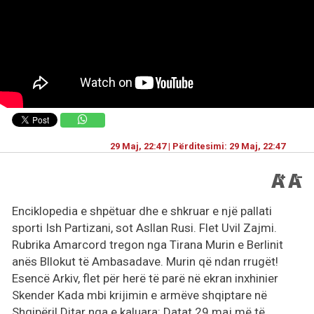
29 Maj, 22:47 | Përditesimi: 29 Maj, 22:47
Enciklopedia e shpëtuar dhe e shkruar e një pallati
sporti Ish Partizani, sot Asllan Rusi. Flet Uvil Zajmi.
Rubrika Amarcord tregon nga Tirana Murin e Berlinit
anës Bllokut të Ambasadave. Murin që ndan rrugët!
Esencë Arkiv, flet për herë të parë në ekran inxhinier
Skender Kada mbi krijimin e armëve shqiptare në
Shqipëri! Ditar nga e kaluara: Datat 29 maj më të