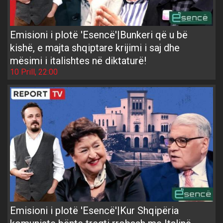
Emisioni i plotë 'Esencë'|Bunkeri që u bë
kishë, e majta shqiptare krijimi i saj dhe
mësimi i italishtes në diktaturë!
10 Prill, 22:00
Emisioni i plotë 'Esencë'|Kur Shqipëria