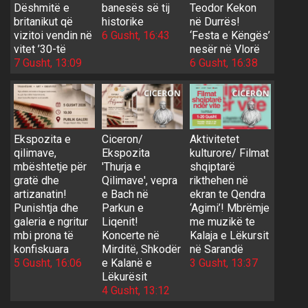
Dëshmitë e
banesës së tij
Teodor Kekon
britanikut që
historike
në Durrës!
vizitoi vendin në
6 Gusht, 16:43
‘Festa e Këngës’
vitet ’30-të
nesër në Vlorë
7 Gusht, 13:09
6 Gusht, 16:38
Ekspozita e
Ciceron/
Aktivitetet
qilimave,
Ekspozita
kulturore/ Filmat
mbështetje për
'Thurja e
shqiptarë
gratë dhe
Qilimave', vepra
rikthehen në
artizanatin!
e Bach në
ekran te Qendra
Punishtja dhe
Parkun e
‘Agimi’! Mbrëmje
galeria e ngritur
Liqenit!
me muzikë te
mbi prona të
Koncerte në
Kalaja e Lëkursit
konfiskuara
Mirditë, Shkodër
në Sarandë
5 Gusht, 16:06
e Kalanë e
3 Gusht, 13:37
Lëkurësit
4 Gusht, 13:12