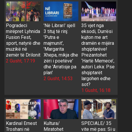
Pogradeci
'Në Librari' sjell
35 vjet nga
mirëpret Lyhnida
3 tituj të rinj:
eksodi, Durrësi
Fusion Fest,
'Putra e
kujton me art
sport, natyrë dhe
majmunit',
dramën e mijëra
muzikë në
'Margarita
shqiptarëve!
zemër të Drilonit
Xhepa, mikja dhe
Prezantohet
2 Gusht, 17:19
zëri i poetëve'
‘Hartë Memece’,
dhe 'Arratisje pa
autori Leka: Pse
plan'
shqiptarët
2 Gusht, 14:53
largohen edhe
sot?
1 Gusht, 16:18
Kardinal Ernest
Kultura/
SPECIALE/ 35
Troshani në
Miratohet
vite më pas: Si u