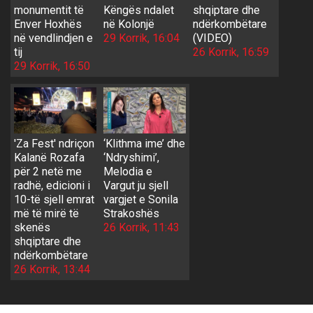
monumentit të
Këngës ndalet
shqiptare dhe
Enver Hoxhës
në Kolonjë
ndërkombëtare
në vendlindjen e
29 Korrik, 16:04
(VIDEO)
tij
26 Korrik, 16:59
29 Korrik, 16:50
'Za Fest' ndriçon
‘Klithma ime’ dhe
Kalanë Rozafa
‘Ndryshimi’,
për 2 netë me
Melodia e
radhë, edicioni i
Vargut ju sjell
10-të sjell emrat
vargjet e Sonila
më të mirë të
Strakoshës
skenës
26 Korrik, 11:43
shqiptare dhe
ndërkombëtare
26 Korrik, 13:44