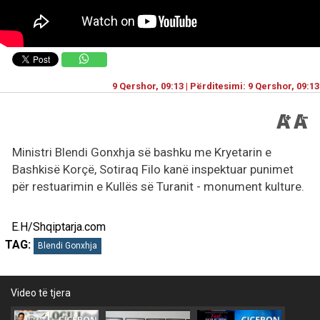
9 Qershor, 09:13 | Përditesimi: 9 Qershor, 09:13
Ministri Blendi Gonxhja së bashku me Kryetarin e
Bashkisë Korçë, Sotiraq Filo kanë inspektuar punimet
për restuarimin e Kullës së Turanit - monument kulture.
E.H/Shqiptarja.com
TAG:
Blendi Gonxhja
Video të tjera