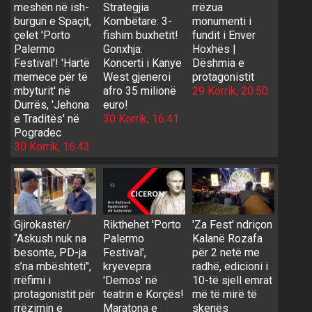
meshën në ish-
Strategjia
rrëzua
burgun e Spaçit,
Kombëtare: 3-
monumenti i
çelet 'Porto
fishim buxhetit!
fundit i Enver
Palermo
Gonxhja:
Hoxhës |
Festival'! 'Hartë
Koncerti i Kanye
Dëshmia e
memece për të
West gjeneroi
protagonistit
mbyturit' në
afro 35 milionë
29 Korrik, 20:50
Durrës, 'Jehona
euro!
e Traditës' në
30 Korrik, 16:41
Pogradec
30 Korrik, 16:43
Gjirokastër/
Rikthehet 'Porto
'Za Fest' ndriçon
“Askush nuk na
Palermo
Kalanë Rozafa
besonte, PD-ja
Festival',
për 2 netë me
s’na mbështeti",
kryevepra
radhë, edicioni i
rrëfimi i
'Demos' në
10-të sjell emrat
protagonistit për
teatrin e Korçës!
më të mirë të
rrëzimin e
Maratona e
skenës