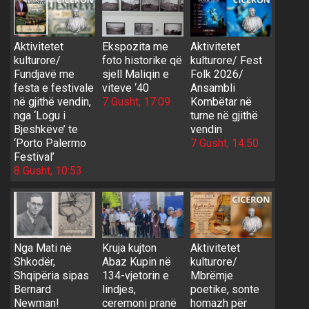
Aktivitetet
Ekspozita me
Aktivitetet
kulturore/
foto historike që
kulturore/ Fest
Fundjavë me
sjell Maliqin e
Folk 2026/
festa e festivale
viteve ‘40
Ansambli
në gjithë vendin,
7 Gusht, 17:09
Kombëtar në
nga ‘Logu i
turne në gjithë
Bjeshkëve’ te
vendin
‘Porto Palermo
7 Gusht, 14:50
Festival’
8 Gusht, 10:53
Nga Mati në
Kruja kujton
Aktivitetet
Shkodër,
Abaz Kupin në
kulturore/
Shqipëria sipas
134-vjetorin e
Mbrëmje
Bernard
lindjes,
poetike, sonte
Newman!
ceremoni pranë
homazh për