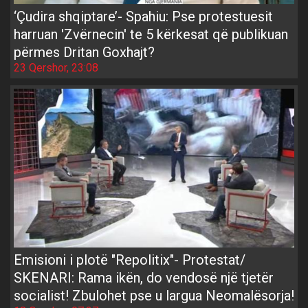
‘Çudira shqiptare’- Spahiu: Pse protestuesit
harruan 'Zvërnecin' te 5 kërkesat që publikuan
përmes Dritan Goxhajt?
23 Qershor, 23:08
Emisioni i plotë "Repolitix"- Protestat/
SKENARI: Rama ikën, do vendosë një tjetër
socialist! Zbulohet pse u largua Neomalësorja!