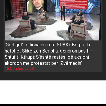
‘Goditjet’ miliona euro të SPAK/ Beqiri: Të
hetohet Shkëlzen Berisha, qëndron pas Ilir
Shtufit! Kthupi: S’është rastësi që aksioni
akordon me protestat për ‘Zvërnecin’
16 Qershor, 22:58