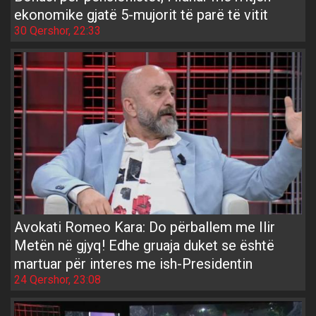
ekonomike gjatë 5-mujorit të parë të vitit
30 Qershor, 22:33
Avokati Romeo Kara: Do përballem me Ilir
Metën në gjyq! Edhe gruaja duket se është
martuar për interes me ish-Presidentin
24 Qershor, 23:08