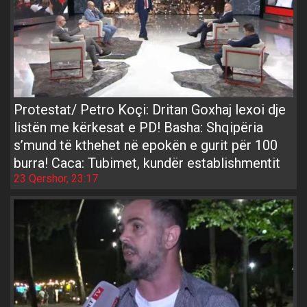
Protestat/ Petro Koçi: Dritan Goxhaj lexoi dje
listën me kërkesat e PD! Basha: Shqipëria
s’mund të kthehet në epokën e gurit për 100
burra! Caca: Tubimet, kundër establishmentit
23 Qershor, 23:17