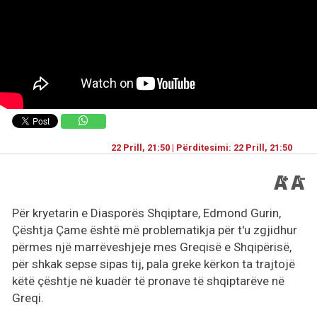
22 Prill, 21:50 | Përditesimi: 22 Prill, 21:50
Për kryetarin e Diasporës Shqiptare, Edmond Gurin,
Çështja Çame është më problematikja për t'u zgjidhur
përmes një marrëveshjeje mes Greqisë e Shqipërisë,
për shkak sepse sipas tij, pala greke kërkon ta trajtojë
këtë çështje në kuadër të pronave të shqiptarëve në
Greqi.