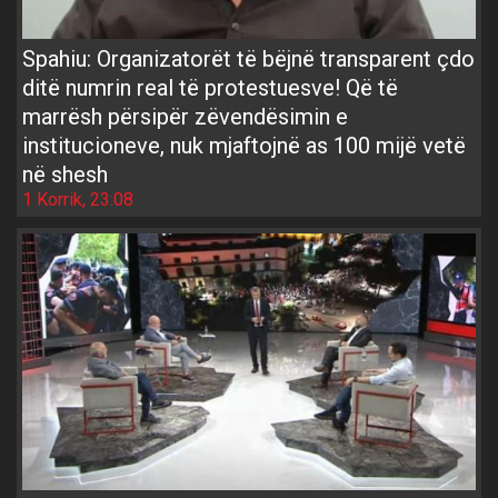
Spahiu: Organizatorët të bëjnë transparent çdo
ditë numrin real të protestuesve! Që të
marrësh përsipër zëvendësimin e
institucioneve, nuk mjaftojnë as 100 mijë vetë
në shesh
1 Korrik, 23:08