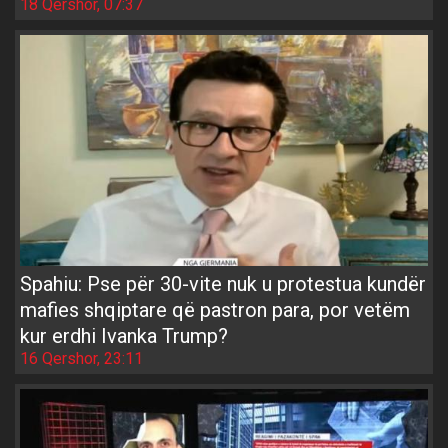
18 Qershor, 07:37
Spahiu: Pse për 30-vite nuk u protestua kundër
mafies shqiptare që pastron para, por vetëm
kur erdhi Ivanka Trump?
16 Qershor, 23:11