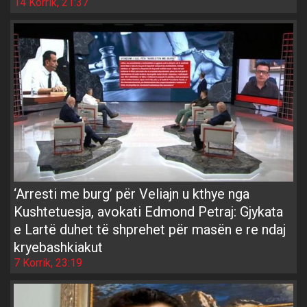
14 Korrik, 21:37
‘Arresti me burg’ për Veliajn u kthye nga
Kushtetuesja, avokati Edmond Petraj: Gjykata
e Lartë duhet të shprehet për masën e re ndaj
kryebashkiakut
7 Korrik, 23:19