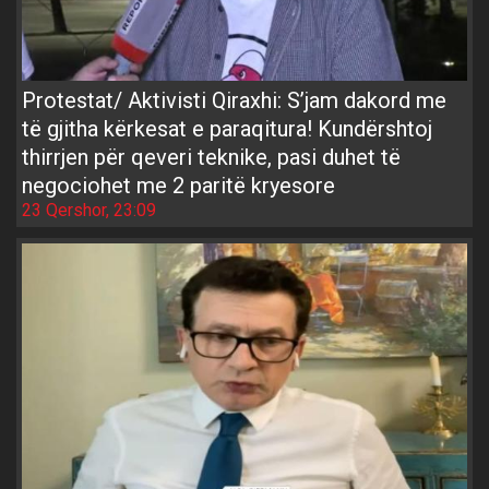
Protestat/ Aktivisti Qiraxhi: S’jam dakord me
të gjitha kërkesat e paraqitura! Kundërshtoj
thirrjen për qeveri teknike, pasi duhet të
negociohet me 2 paritë kryesore
23 Qershor, 23:09