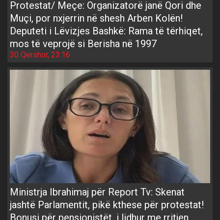
Protestat/ Meçe: Organizatorë janë Qori dhe
Muçi, por nxjerrin në shesh Arben Kolën!
Deputeti i Lëvizjes Bashkë: Rama të tërhiqet,
mos të veprojë si Berisha në 1997
30 Qershor, 23:16
Ministrja Ibrahimaj për Report Tv: Skenat
jashtë Parlamentit, pikë kthese për protestat!
Bonusi për pensionistët, i lidhur me rritjen