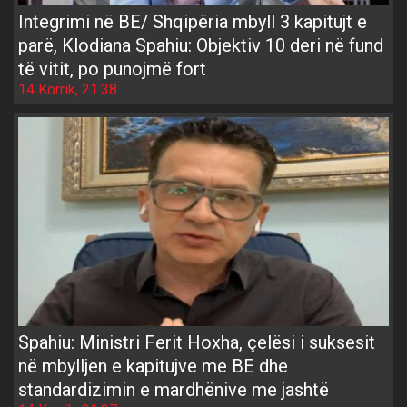
Integrimi në BE/ Shqipëria mbyll 3 kapitujt e
parë, Klodiana Spahiu: Objektiv 10 deri në fund
të vitit, po punojmë fort
14 Korrik, 21:38
Spahiu: Ministri Ferit Hoxha, çelësi i suksesit
në mbylljen e kapitujve me BE dhe
standardizimin e mardhënive me jashtë