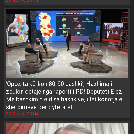
28 Korrik, 23:11
‘Opozita kërkon 80-90 bashki’, Haxhimali
zbulon detaje nga raporti i PD! Deputeti Elezi:
Me bashkimin e disa bashkive, ulet kosotja e
shërbimeve për qytetarët
22 Korrik, 23:04