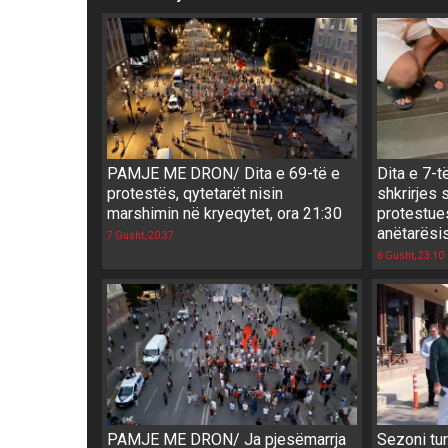
PAMJE ME DRON/ Dita e 69-të e
Dita e 7-t
protestës, qytetarët nisin
shkrirjes 
marshimin në kryeqytet, ora 21:30
protestues
anëtarësi
7 Gusht, 20:37
6 Gusht, 23:10
PAMJE ME DRON/ Ja pjesëmarrja
Sezoni tur