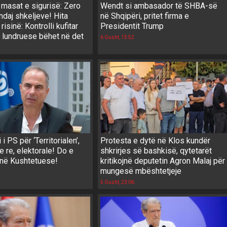
 masat e sigurisë: Zero
Wendt si ambasador të SHBA-së
ndaj shkeljeve! Hita
në Shqipëri, pritet firma e
isinë: Kontrolli kufitar
Presidentit Trump
t lundruese bëhet në det
6 Gusht, 15:52
i PS për ‘Territorialen’,
Protesta e dytë në Klos kundër
e re, elektorale! Do e
shkrirjes së bashkisë, qytetarët
 në Kushtetuese!
kritikojnë deputetin Agron Malaj për
mungesë mbështetjeje
5 Gusht, 23:06