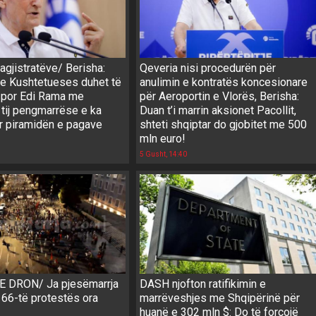
gjistratëve/ Berisha:
Qeveria nisi procedurën për
e Kushtetueses duhet të
anulimin e kontratës koncesionare
 por Edi Rama me
për Aeroportin e Vlorës, Berisha:
e tij pengmarrëse e ka
Duan t’i marrin aksionet Pacollit,
 piramidën e pagave
shteti shqiptar do gjobitet me 500
mln euro!
5 Gusht, 14:40
 DRON/ Ja pjesëmarrja
DASH njofton ratifikimin e
 66-të protestës ora
marrëveshjes me Shqipërinë për
huanë e 302 mln $: Do të forcojë