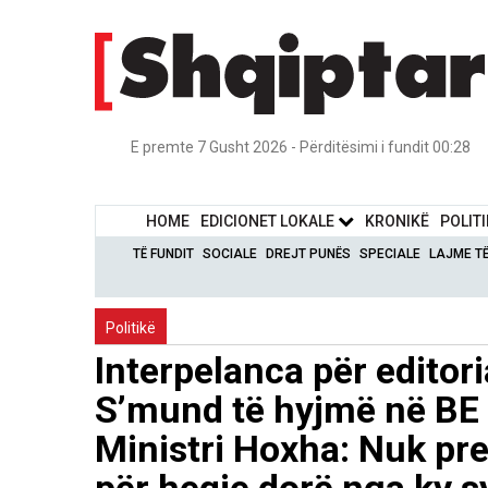
E premte 7 Gusht 2026 - Përditësimi i fundit 00:28
HOME
EDICIONET LOKALE
KRONIKË
POLIT
TË FUNDIT
SOCIALE
DREJT PUNËS
SPECIALE
LAJME T
Politikë
Interpelanca për editor
S’mund të hyjmë në BE 
Ministri Hoxha: Nuk pre
për heqje dorë nga ky 