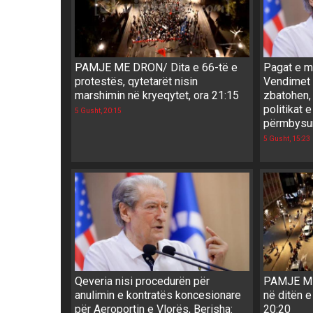
PAMJE ME DRON/ Dita e 66-të e
Pagat e ma
protestës, qytetarët nisin
Vendimet 
marshimin në kryeqytet, ora 21:15
zbatohen,
politikat 
5 Gusht, 20:15
përmbysur
5 Gusht, 15:23
Qeveria nisi procedurën për
PAMJE ME
anulimin e kontratës koncesionare
në ditën e
për Aeroportin e Vlorës, Berisha:
20:20