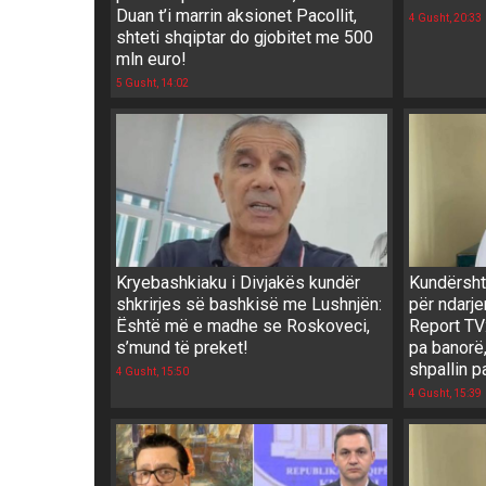
Duan t’i marrin aksionet Pacollit,
4 Gusht, 20:33
shteti shqiptar do gjobitet me 500
mln euro!
5 Gusht, 14:02
Kryebashkiaku i Divjakës kundër
Kundërshti
shkrirjes së bashkisë me Lushnjën:
për ndarje
Është më e madhe se Roskoveci,
Report TV
s’mund të preket!
pa banorë,
shpallin p
4 Gusht, 15:50
4 Gusht, 15:39