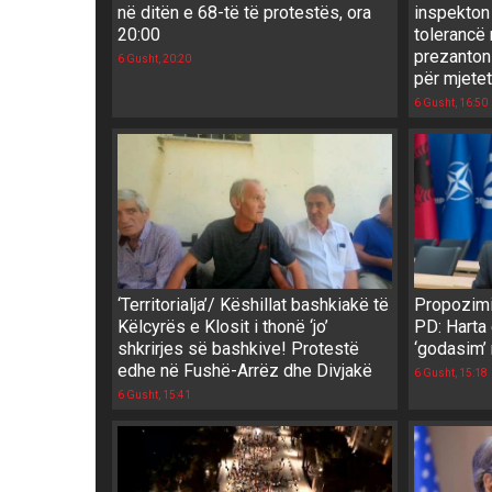
në ditën e 68-të të protestës, ora
inspekton
20:00
tolerancë 
prezanton r
6 Gusht, 20:20
për mjete
6 Gusht, 16:50
‘Territorialja’/ Këshillat bashkiakë të
Propozimi 
Këlcyrës e Klosit i thonë ‘jo’
PD: Harta 
shkrirjes së bashkive! Protestë
‘godasim’
edhe në Fushë-Arrëz dhe Divjakë
6 Gusht, 15:18
6 Gusht, 15:41