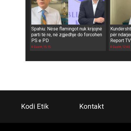
Spahiu: Nëse flamingot nuk krijojnë
Kundërshti
parti të re, në zgjedhje do forcohen
për ndarje
PS e PD
Report TV
4 Gusht, 15:15
4 Gusht, 12:40
Kodi Etik
Kontakt