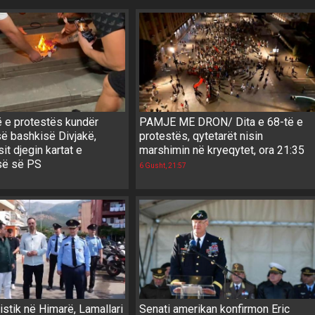
ë e protestës kundër
PAMJE ME DRON/ Dita e 68-të e
së bashkisë Divjakë,
protestës, qytetarët nisin
it djegin kartat e
marshimin në kryeqytet, ora 21:35
së së PS
6 Gusht, 21:57
istik në Himarë, Lamallari
Senati amerikan konfirmon Eric