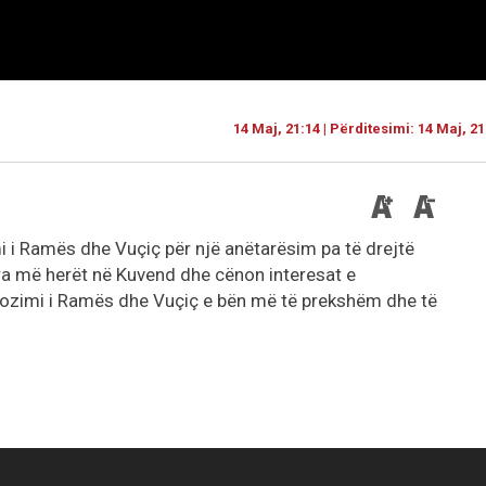
14 Maj, 21:14 | Përditesimi: 14 Maj, 21
i i Ramës dhe Vuçiç për një anëtarësim pa të drejtë
ra më herët në Kuvend dhe cënon interesat e
pozimi i Ramës dhe Vuçiç e bën më të prekshëm dhe të