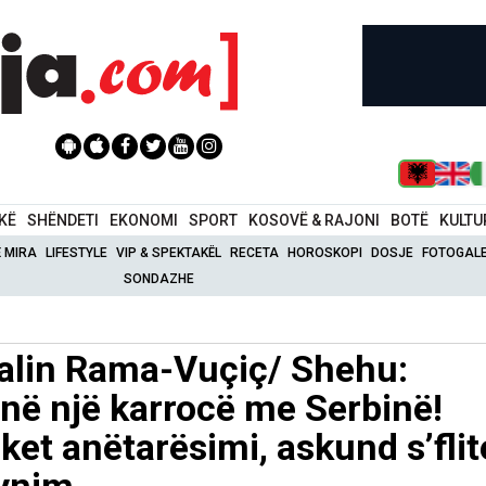
IKË
SHËNDETI
EKONOMI
SPORT
KOSOVË & RAJONI
BOTË
KULTU
Ë MIRA
LIFESTYLE
VIP & SPEKTAKËL
RECETA
HOROSKOPI
DOSJE
FOTOGALE
SONDAZHE
ialin Rama-Vuçiç/ Shehu:
në një karrocë me Serbinë!
ket anëtarësimi, askund s’flit
synim