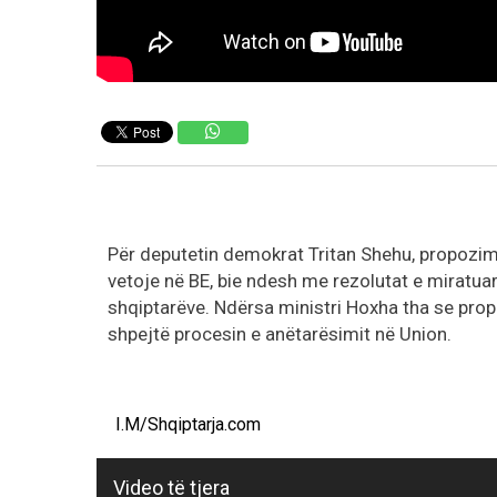
Për deputetin demokrat Tritan Shehu, propozim
vetoje në BE, bie ndesh me rezolutat e miratua
shqiptarëve. Ndërsa ministri Hoxha tha se pro
shpejtë procesin e anëtarësimit në Union.
I.M/Shqiptarja.com
Video të tjera