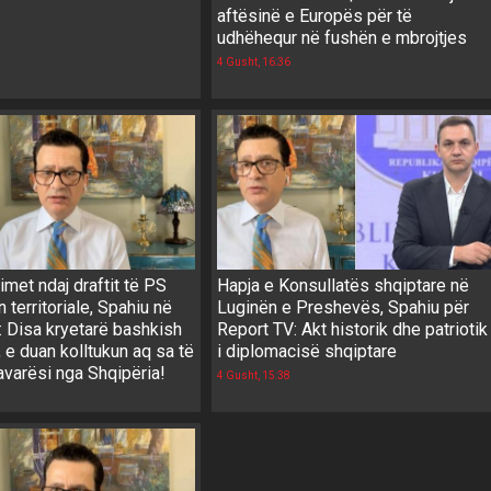
aftësinë e Europës për të
udhëhequr në fushën e mbrojtjes
4 Gusht, 16:36
met ndaj draftit të PS
Hapja e Konsullatës shqiptare në
n territoriale, Spahiu në
Luginën e Preshevës, Spahiu për
: Disa kryetarë bashkish
Report TV: Akt historik dhe patriotik
 e duan kolltukun aq sa të
i diplomacisë shqiptare
avarësi nga Shqipëria!
4 Gusht, 15:38