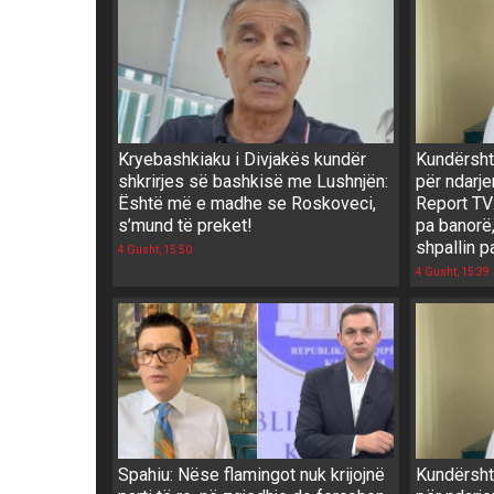
Kryebashkiaku i Divjakës kundër
Kundërshti
shkrirjes së bashkisë me Lushnjën:
për ndarje
Është më e madhe se Roskoveci,
Report TV
s’mund të preket!
pa banorë,
shpallin p
4 Gusht, 15:50
4 Gusht, 15:39
Spahiu: Nëse flamingot nuk krijojnë
Kundërshti