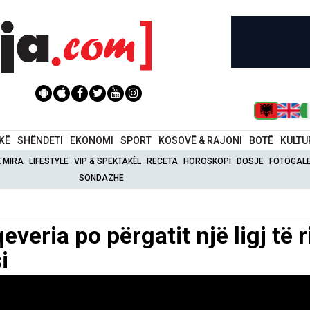
IKË
SHËNDETI
EKONOMI
SPORT
KOSOVË & RAJONI
BOTË
KULTU
Ë MIRA
LIFESTYLE
VIP & SPEKTAKËL
RECETA
HOROSKOPI
DOSJE
FOTOGALE
SONDAZHE
everia po përgatit një ligj të r
i