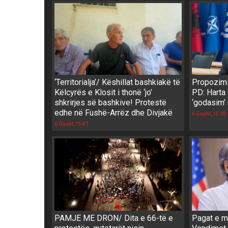
‘Territorialja’/ Këshillat bashkiakë të
Propozimi 
Këlcyrës e Klosit i thonë ‘jo’
PD: Harta 
shkrirjes së bashkive! Protestë
‘godasim’
edhe në Fushë-Arrëz dhe Divjakë
6 Gusht, 15:18
6 Gusht, 15:41
PAMJE ME DRON/ Dita e 66-të e
Pagat e ma