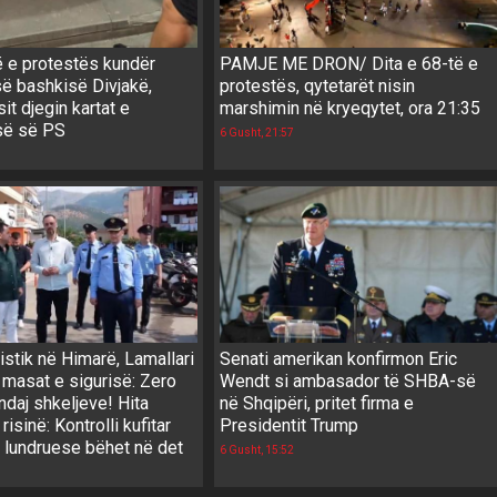
ë e protestës kundër
PAMJE ME DRON/ Dita e 68-të e
së bashkisë Divjakë,
protestës, qytetarët nisin
it djegin kartat e
marshimin në kryeqytet, ora 21:35
së së PS
6 Gusht, 21:57
istik në Himarë, Lamallari
Senati amerikan konfirmon Eric
 masat e sigurisë: Zero
Wendt si ambasador të SHBA-së
ndaj shkeljeve! Hita
në Shqipëri, pritet firma e
isinë: Kontrolli kufitar
Presidentit Trump
t lundruese bëhet në det
6 Gusht, 15:52