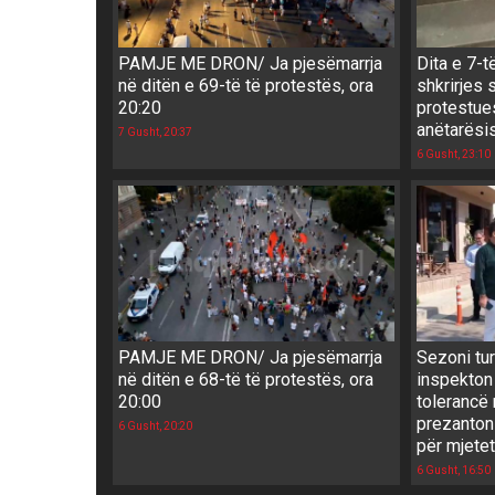
PAMJE ME DRON/ Ja pjesëmarrja
Dita e 7-t
në ditën e 69-të të protestës, ora
shkrirjes 
20:20
protestues
anëtarësi
7 Gusht, 20:37
6 Gusht, 23:10
PAMJE ME DRON/ Ja pjesëmarrja
Sezoni tur
në ditën e 68-të të protestës, ora
inspekton
20:00
tolerancë 
prezanton r
6 Gusht, 20:20
për mjete
6 Gusht, 16:50