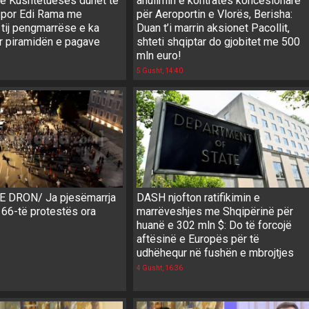
e Kushtetueses duhet të
anulimin e kontratës koncesionare
 por Edi Rama me
për Aeroportin e Vlorës, Berisha:
e tij pengmarrëse e ka
Duan t’i marrin aksionet Pacollit,
 piramidën e pagave
shteti shqiptar do gjobitet me 500
mln euro!
5 Gusht, 14:40
 DRON/ Ja pjesëmarrja
DASH njofton ratifikimin e
 66-të protestës ora
marrëveshjes me Shqipërinë për
huanë e 302 mln $: Do të forcojë
aftësinë e Europës për të
udhëhequr në fushën e mbrojtjes
4 Gusht, 16:36