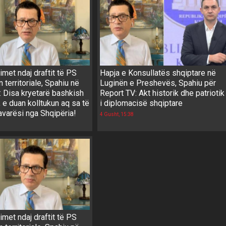
met ndaj draftit të PS
Hapja e Konsullatës shqiptare në
n territoriale, Spahiu në
Luginën e Preshevës, Spahiu për
: Disa kryetarë bashkish
Report TV: Akt historik dhe patriotik
 e duan kolltukun aq sa të
i diplomacisë shqiptare
avarësi nga Shqipëria!
4 Gusht, 15:38
met ndaj draftit të PS