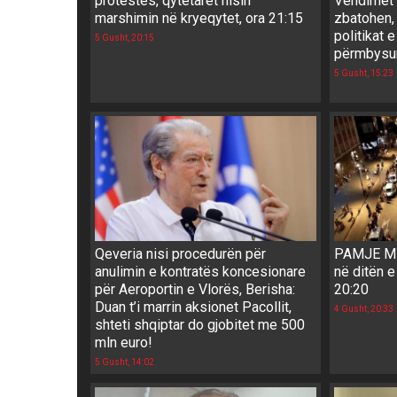
protestës, qytetarët nisin
Vendimet 
marshimin në kryeqytet, ora 21:15
zbatohen,
politikat 
5 Gusht, 20:15
përmbysur
5 Gusht, 15:23
Qeveria nisi procedurën për
PAMJE ME
anulimin e kontratës koncesionare
në ditën e
për Aeroportin e Vlorës, Berisha:
20:20
Duan t’i marrin aksionet Pacollit,
4 Gusht, 20:33
shteti shqiptar do gjobitet me 500
mln euro!
5 Gusht, 14:02