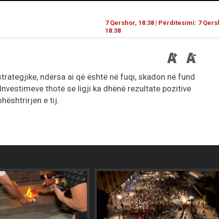
7 Qershor, 18:38 | Përditesimi: 7 Qers
18:38
 strategjike, ndërsa ai që është në fuqi, skadon në fund
 Investimeve thotë se ligji ka dhënë rezultate pozitive
hështrirjen e tij.