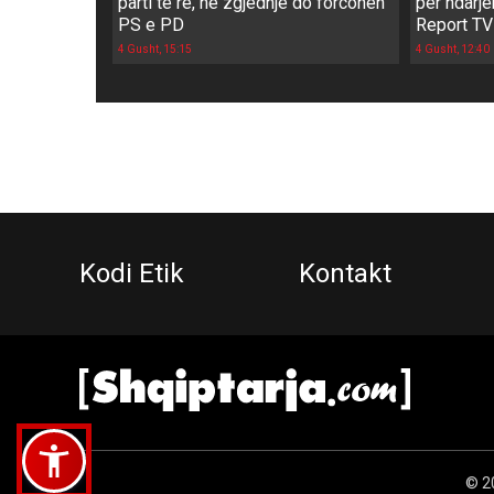
parti të re, në zgjedhje do forcohen
për ndarje
PS e PD
Report TV
4 Gusht, 15:15
4 Gusht, 12:40
Kodi Etik
Kontakt
© 20