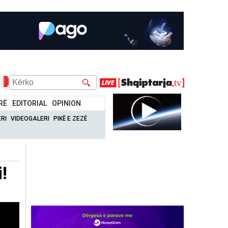
RË
EDITORIAL
OPINION
RI
VIDEOGALERI
PIKË E ZEZË
i!