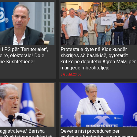
i PS për ‘Territorialen’,
Protesta e dytë në Klos kundër
e re, elektorale! Do e
shkrirjes së bashkisë, qytetarët
 në Kushtetuese!
kritikojnë deputetin Agron Malaj për
mungesë mbështetjeje
5 Gusht, 23:06
gjistratëve/ Berisha:
Qeveria nisi procedurën për