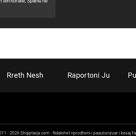
n territoriale, Spahiu në
Rreth Nesh
Raportoni Ju
Pu
11 - 2026 Shqiptarja.com - Ndalohet riprodhimi i paautorizuar i kesaj f