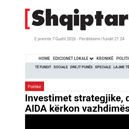
E premte 7 Gusht 2026 - Përditësimi i fundit 21:24
HOME
EDICIONET LOKALE
KRONIKË
POLIT
TË FUNDIT
SOCIALE
DREJT PUNËS
SPECIALE
LAJME T
Politikë
Investimet strategjike, q
AIDA kërkon vazhdimës