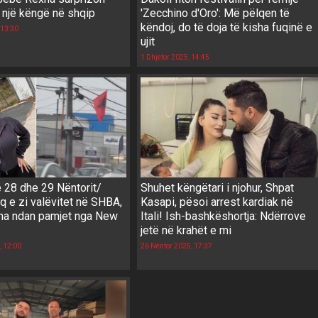
 një këngë në shqip
'Zecchino d'Oro': Më pëlqen të
këndoj, do të doja të kisha fuqinë e
 13:30
ujit
1 Dhjetor 2025, 14:45
 28 dhe 29 Nëntorit/
Shuhet këngëtari i njohur, Shpat
q e zi valëvitet në SHBA,
Kasapi, pësoi arrest kardiak në
a ndan pamjet nga New
Itali! Ish-bashkëshortja: Ndërrove
jetë në krahët e mi
, 12:00
26 Nëntor 2025, 17:37