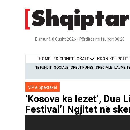
E shtunë 8 Gusht 2026 - Përditësimi i fundit 00:28
HOME
EDICIONET LOKALE
KRONIKË
POLIT
TË FUNDIT
SOCIALE
DREJT PUNËS
SPECIALE
LAJME T
VIP & Spektakël
‘Kosova ka lezet’, Dua 
Festival’! Ngjitet në s