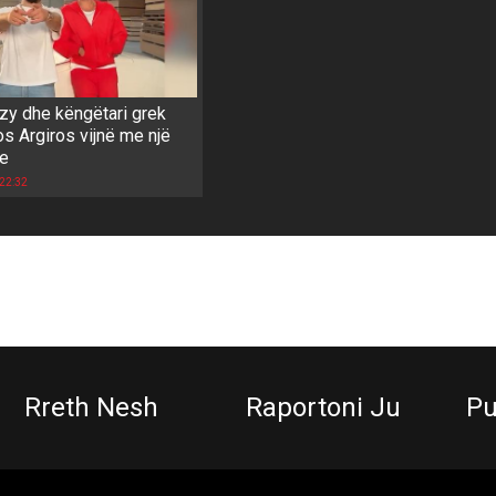
izy dhe këngëtari grek
s Argiros vijnë me një
re
 22:32
Rreth Nesh
Raportoni Ju
Pu