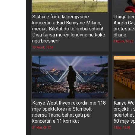
Stuhia e fortë la përgjysmë
Thirrje për
koncertin e Bad Bunny në Milano,
Aurela Ga
mediat: Biletat do të rimbursohen!
protestues
Disa fansa morën lëndime në kokë
dhunë
nga breshëri
4 Korrik, 14:20
19 Korrik, 13:54
Kanye West thyen rekordin me 118
Kanye West
mijë spektatorë në Stamboll,
projekti i
ndërsa Tirana bëhet gati për
ndërtohet
koncertin e 11 korrikut
60 mijë s
31 Maj, 09:17
1 Maj, 13:08