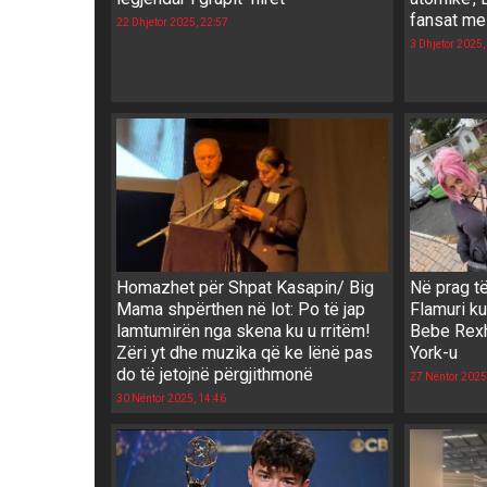
fansat me
22 Dhjetor 2025, 22:57
3 Dhjetor 2025,
Homazhet për Shpat Kasapin/ Big
Në prag të
Mama shpërthen në lot: Po të jap
Flamuri ku
lamtumirën nga skena ku u rritëm!
Bebe Rexh
Zëri yt dhe muzika që ke lënë pas
York-u
do të jetojnë përgjithmonë
27 Nëntor 2025
30 Nëntor 2025, 14:46