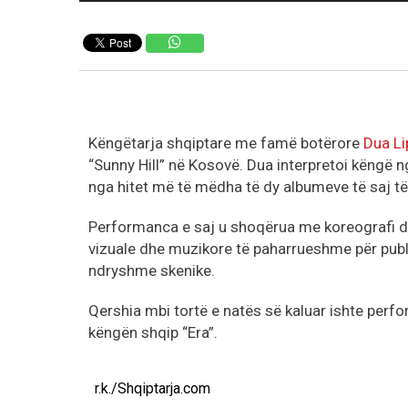
Këngëtarja shqiptare me famë botërore
Dua Li
“Sunny Hill” në Kosovë. Dua interpretoi këngë n
nga hitet më të mëdha të dy albumeve të saj të
Performanca e saj u shoqërua me koreografi dh
vizuale dhe muzikore të paharrueshme për publi
ndryshme skenike.
Qershia mbi tortë e natës së kaluar ishte perf
këngën shqip “Era”.
r.k./Shqiptarja.com