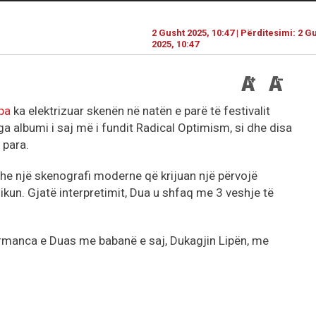
2 Gusht 2025, 10:47 | Përditesimi: 2 G
2025, 10:47
pa
ka elektrizuar skenën në natën e parë të festivalit
ga albumi i saj më i fundit Radical Optimism, si dhe disa
 para.
e një skenografi moderne që krijuan një përvojë
kun. Gjatë interpretimit, Dua u shfaq me 3 veshje të
ormanca e Duas me babanë e saj, Dukagjin Lipën, me