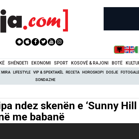
IKË
SHËNDETI
EKONOMI
SPORT
KOSOVË & RAJONI
BOTË
KULTU
Ë MIRA
LIFESTYLE
VIP & SPEKTAKËL
RECETA
HOROSKOPI
DOSJE
FOTOGALE
SONDAZHE
Lipa ndez skenën e ‘Sunny Hill
kenë me babanë