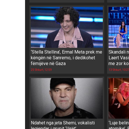
‘Stella Stellina’, Ermal Meta prek me
Skandali n
këngën në Sanremo, i dedikohet
Laert Vasi
fëmijëve në Gaza
me zor ko
25 Shkurt, 12:59
13 Shkurt, 10:2
Ndahet nga jeta Shemi, vokalisti
‘Luje belin
legjendar i grupit ‘Ilirët’
atomike’,