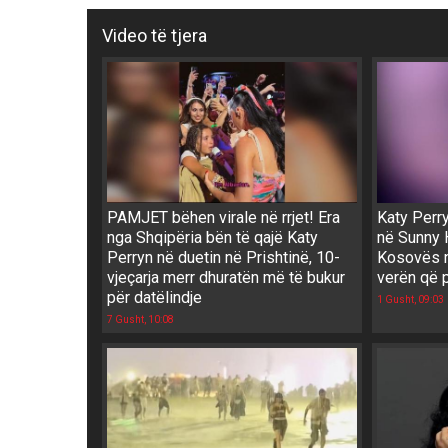
Video të tjera
PAMJET bëhen virale në rrjet! Era
Katy Perry
nga Shqipëria bën të qajë Katy
në Sunny H
Perryn në duetin në Prishtinë, 10-
Kosovës n
vjeçarja merr dhuratën më të bukur
verën që 
për datëlindje
1 Gusht, 09:03
7 Gusht, 10:08