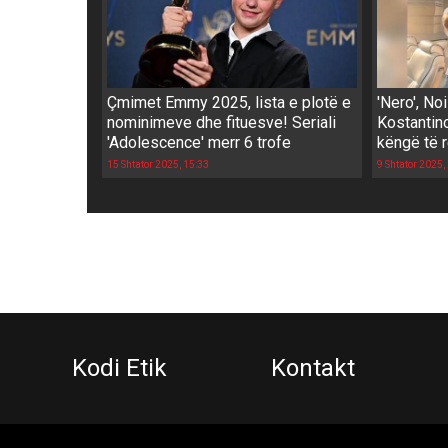
Çmimet Emmy 2025, lista e plotë e
'Nero', No
nominimeve dhe fituesve! Seriali
Kostantino
'Adolescence' merr 6 trofe
këngë të 
15 Shtator 2025, 15:33
9 Shtator 2025,
Kodi Etik
Kontakt