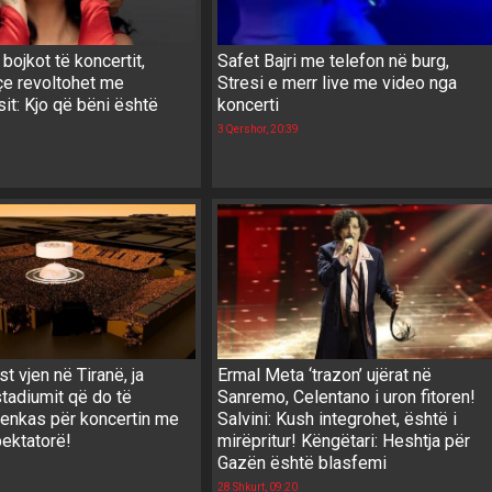
 bojkot të koncertit,
Safet Bajri me telefon në burg,
çe revoltohet me
Stresi e merr live me video nga
it: Kjo që bëni është
koncerti
3 Qershor, 20:39
 vjen në Tiranë, ja
Ermal Meta ‘trazon’ ujërat në
 stadiumit që do të
Sanremo, Celentano i uron fitoren!
 enkas për koncertin me
Salvini: Kush integrohet, është i
pektatorë!
mirëpritur! Këngëtari: Heshtja për
Gazën është blasfemi
28 Shkurt, 09:20