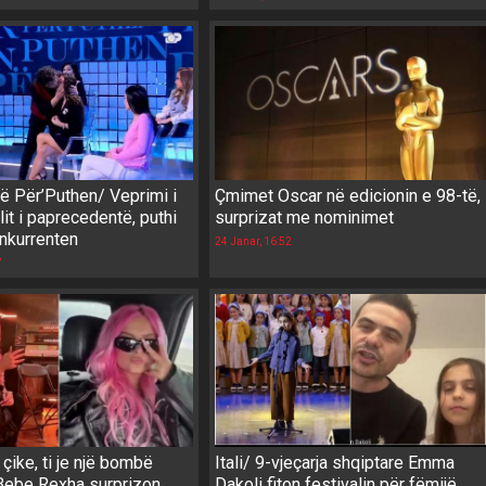
ë Për’Puthen/ Veprimi i
Çmimet Oscar në edicionin e 98-të,
lit i paprecedentë, puthi
surprizat me nominimet
nkurrenten
24 Janar, 16:52
7
 çike, ti je një bombë
Itali/ 9-vjeçarja shqiptare Emma
 Bebe Rexha surprizon
Dakoli fiton festivalin për fëmijë