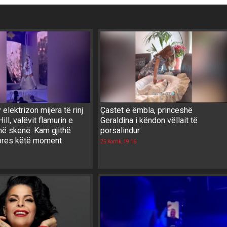
 elektrizon mijëra të rinj
Çastet e ëmbla, princeshë
ill, valëvit flamurin e
Geraldina i këndon vëllait të
ë skenë: Kam gjithë
porsalindur
pres këtë moment
25 Korrik, 19:16