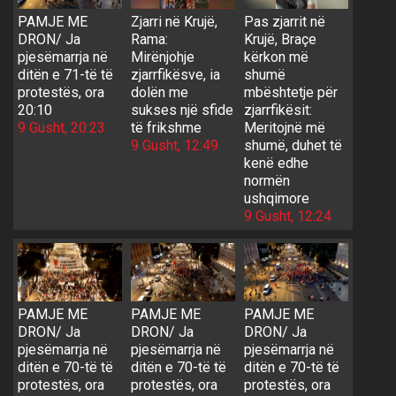
PAMJE ME
Zjarri në Krujë,
Pas zjarrit në
DRON/ Ja
Rama:
Krujë, Braçe
pjesëmarrja në
Mirënjohje
kërkon më
ditën e 71-të të
zjarrfikësve, ia
shumë
protestës, ora
dolën me
mbështetje për
20:10
sukses një sfide
zjarrfikësit:
9 Gusht, 20:23
të frikshme
Meritojnë më
9 Gusht, 12:49
shumë, duhet të
kenë edhe
normën
ushqimore
9 Gusht, 12:24
PAMJE ME
PAMJE ME
PAMJE ME
DRON/ Ja
DRON/ Ja
DRON/ Ja
pjesëmarrja në
pjesëmarrja në
pjesëmarrja në
ditën e 70-të të
ditën e 70-të të
ditën e 70-të të
protestës, ora
protestës, ora
protestës, ora