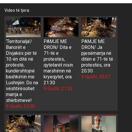
Video të tjera
‘Territorialja’/
PAMJE ME
PAMJE ME
Banorët e
DRON/ Dita e
DRON/ Ja
Divjakës për të
71-të e
pjesëmarrja në
10-ën ditë në
protestës,
ditën e 71-të të
protestë,
qytetarët nisin
protestës, ora
kundërshtojnë
marshimin në
20:30
bashkimin me
kryeqytet, ora
9 Gusht, 20:57
Lushnjën: Do na
21:30
vështirësohet
9 Gusht, 21:53
marrja e
shërbimeve!
9 Gusht, 23:00