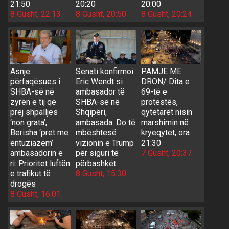
21:50
20:20
20:00
8 Gusht, 22:13
8 Gusht, 20:50
8 Gusht, 20:24
Asnjë
Senati konfirmoi
PAMJE ME
përfaqësues i
Eric Wendt si
DRON/ Dita e
SHBA-së në
ambasador të
69-të e
zyrën e tij që
SHBA-së në
protestës,
prej shpalljes
Shqipëri,
qytetarët nisin
‘non grata’,
ambasada: Do të
marshimin në
Berisha ‘pret me
mbështesë
kryeqytet, ora
entuziazëm’
vizionin e Trump
21:30
ambasadorin e
për siguri të
7 Gusht, 20:37
ri: Prioritet luftën
përbashkët
e trafikut të
8 Gusht, 15:30
drogës
8 Gusht, 16:01