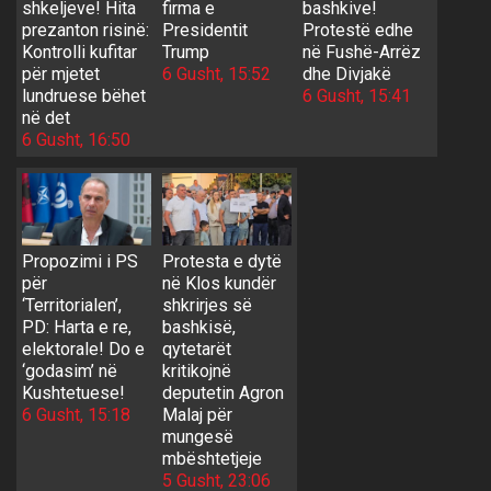
shkeljeve! Hita
firma e
bashkive!
prezanton risinë:
Presidentit
Protestë edhe
Kontrolli kufitar
Trump
në Fushë-Arrëz
për mjetet
6 Gusht, 15:52
dhe Divjakë
lundruese bëhet
6 Gusht, 15:41
në det
6 Gusht, 16:50
Propozimi i PS
Protesta e dytë
për
në Klos kundër
‘Territorialen’,
shkrirjes së
PD: Harta e re,
bashkisë,
elektorale! Do e
qytetarët
‘godasim’ në
kritikojnë
Kushtetuese!
deputetin Agron
6 Gusht, 15:18
Malaj për
mungesë
mbështetjeje
5 Gusht, 23:06