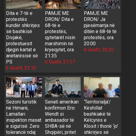
Dita e 7-të e
PAMJE ME
PAMJE ME
protestës
DRON/ Dita e
DRON/ Ja
kundër shkrirjes
68-të e
pjesëmarrja në
së bashkisë
protestës,
ditën e 68-të të
Divjakë,
qytetarët nisin
protestës, ora
protestuesit
marshimin në
20:00
djegin kartat e
kryeqytet, ora
6 Gusht, 20:20
anëtarësisë së
21:35
PS
6 Gusht, 21:57
6 Gusht, 23:10
Sezoni turistik
Senati amerikan
‘Territorialja’/
në Himarë,
konfirmon Eric
Këshillat
Lamallari
Wendt si
bashkiakë të
inspekton masat
ambasador të
Këlcyrës e
e sigurisë: Zero
SHBA-së në
Klosit i thonë ‘jo’
tolerancë ndaj
Shqipëri, pritet
shkrirjes së