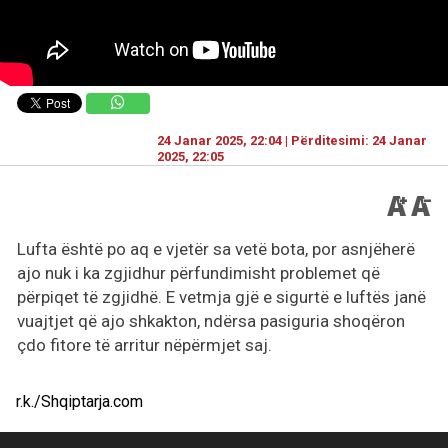
24 Janar 2025, 22:04 | Përditesimi: 24 Janar
2025, 22:05
Lufta është po aq e vjetër sa vetë bota, por asnjëherë
ajo nuk i ka zgjidhur përfundimisht problemet që
përpiqet të zgjidhë. E vetmja gjë e sigurtë e luftës janë
vuajtjet që ajo shkakton, ndërsa pasiguria shoqëron
çdo fitore të arritur nëpërmjet saj.
r.k./Shqiptarja.com