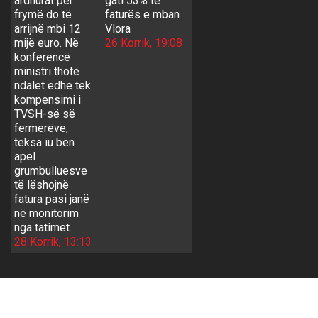
ardhurat për
gati 53% të
frymë do të
faturës e mban
arrijnë mbi 12
Vlora
mijë euro. Në
26 Korrik, 19:08
konferencë
ministri thotë
ndalet edhe tek
kompensimi i
TVSH-së së
fermerëve,
teksa iu bën
apel
grumbulluesve
të lëshojnë
fatura pasi janë
në monitorim
nga tatimet.
28 Korrik, 13:13