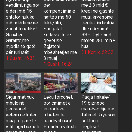
vendimi, nga sot
për
me 2.3 mld €
e deri më 15
kompensimin e
kredi në gjashtë
shtator nuk ka
naftës me 50
muaj, kryesojnë
më ndërtime në
lekë/litri,
tregtia, industria
zonat turistike!
Shoqatat
dhe ndërtimi!
Gonxhja:
kërkesë të re
BSH: Qytetarët
Garantojmë
qeverisë:
morën 786 mln €
mjedis të qetë
Zgjateni
hua
për turistët
mbështetjen me
31 Korrik, 22:32
1 Gusht, 16:33
3 muaj
1 Gusht, 16:24
Sigurimet nuk
Leku forcohet,
Paqja fiskale/
mbulojnë
por çmimet e
19 biznese
pensionet,
importeve
marrëveshje me
vetëm në katër
mbeten të
Tatimet, kryeson
muajt e parë të
pandryshuara!
sektori i
vitit, nga buxheti
Brenda 5 vitesh
tregtisë!