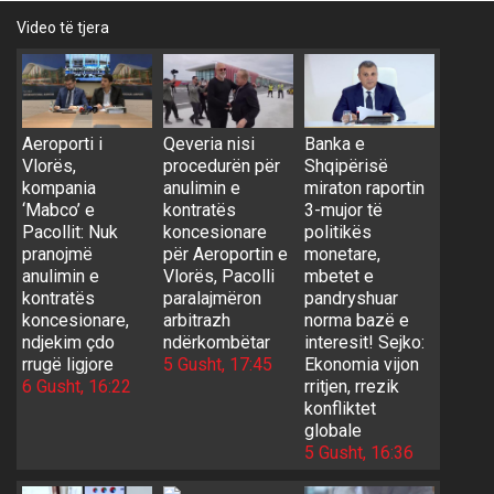
Video të tjera
Aeroporti i
Qeveria nisi
Banka e
Vlorës,
procedurën për
Shqipërisë
kompania
anulimin e
miraton raportin
‘Mabco’ e
kontratës
3-mujor të
Pacollit: Nuk
koncesionare
politikës
pranojmë
për Aeroportin e
monetare,
anulimin e
Vlorës, Pacolli
mbetet e
kontratës
paralajmëron
pandryshuar
koncesionare,
arbitrazh
norma bazë e
ndjekim çdo
ndërkombëtar
interesit! Sejko:
rrugë ligjore
5 Gusht, 17:45
Ekonomia vijon
6 Gusht, 16:22
rritjen, rrezik
konfliktet
globale
5 Gusht, 16:36