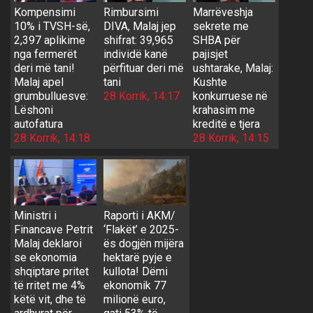
Kompensimi
Rimbursimi
Marrëveshja
10% i TVSH-së,
DIVA, Malaj jep
sekrete me
2,397 aplikime
shifrat: 39,965
SHBA për
nga fermerët
individë kanë
pajisjet
deri më tani!
përfituar deri më
ushtarake, Malaj:
Malaj apel
tani
Kushte
grumbulluesve:
28 Korrik, 14:17
konkurruese në
Lëshoni
krahasim me
autofatura
kreditë e tjera
28 Korrik, 14:18
28 Korrik, 14:15
Ministri i
Raporti i AKM/
Financave Petrit
‘Flakët’ e 2025-
Malaj deklaroi
ës dogjën mijëra
se ekonomia
hektarë pyje e
shqiptare pritet
kullota! Dëmi
të rritet me 4%
ekonomik 77
këtë vit, dhe të
milionë euro,