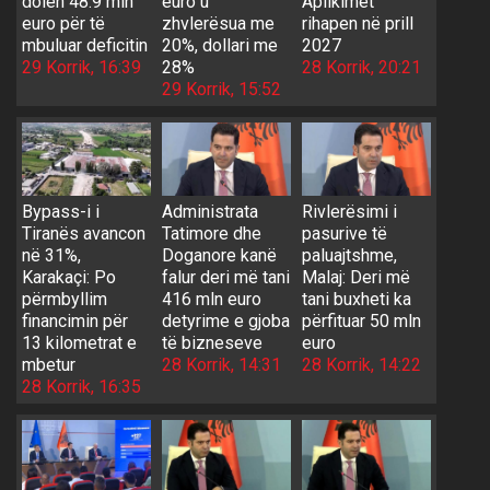
dolën 48.9 mln
euro u
Aplikimet
euro për të
zhvlerësua me
rihapen në prill
mbuluar deficitin
20%, dollari me
2027
29 Korrik, 16:39
28%
28 Korrik, 20:21
29 Korrik, 15:52
Bypass-i i
Administrata
Rivlerësimi i
Tiranës avancon
Tatimore dhe
pasurive të
në 31%,
Doganore kanë
paluajtshme,
Karakaçi: Po
falur deri më tani
Malaj: Deri më
përmbyllim
416 mln euro
tani buxheti ka
financimin për
detyrime e gjoba
përfituar 50 mln
13 kilometrat e
të bizneseve
euro
mbetur
28 Korrik, 14:31
28 Korrik, 14:22
28 Korrik, 16:35