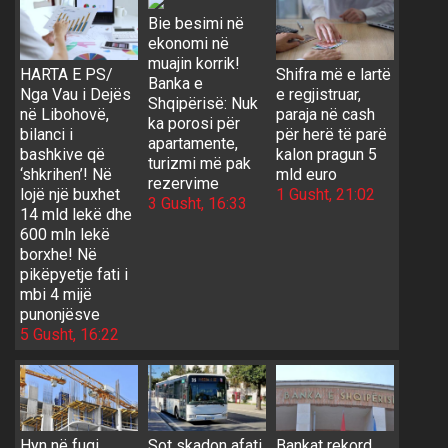
Bie besimi në
ekonomi në
muajin korrik!
HARTA E PS/
Shifra më e lartë
Banka e
Nga Vau i Dejës
e regjistruar,
Shqipërisë: Nuk
në Libohovë,
paraja në cash
ka porosi për
bilanci i
për herë të parë
apartamente,
bashkive që
kalon pragun 5
turizmi më pak
‘shkrihen’! Në
mld euro
rezervime
lojë një buxhet
1 Gusht, 21:02
3 Gusht, 16:33
14 mld lekë dhe
600 mln lekë
borxhe! Në
pikëpyetje fati i
mbi 4 mijë
punonjësve
5 Gusht, 16:22
Hyn në fuqi
Sot skadon afati
Bankat rekord