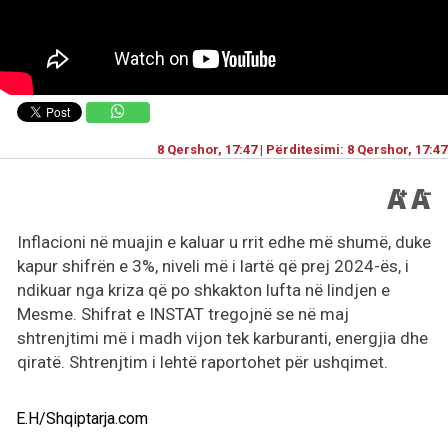
8 Qershor, 17:47 | Përditesimi: 8 Qershor, 17:47
Inflacioni në muajin e kaluar u rrit edhe më shumë, duke
kapur shifrën e 3%, niveli më i lartë që prej 2024-ës, i
ndikuar nga kriza që po shkakton lufta në lindjen e
Mesme. Shifrat e INSTAT tregojnë se në maj
shtrenjtimi më i madh vijon tek karburanti, energjia dhe
qiratë. Shtrenjtim i lehtë raportohet për ushqimet.
E.H/Shqiptarja.com