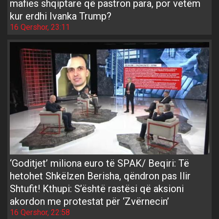
mafies shqiptare që pastron para, por vetëm
kur erdhi Ivanka Trump?
16 Qershor, 23:11
‘Goditjet’ miliona euro të SPAK/ Beqiri: Të
hetohet Shkëlzen Berisha, qëndron pas Ilir
Shtufit! Kthupi: S’është rastësi që aksioni
akordon me protestat për ‘Zvërnecin’
16 Qershor, 22:58