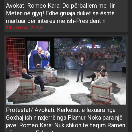
Avokati Romeo Kara: Do përballem me Ilir
Metën në gjyq! Edhe gruaja duket se është
martuar për interes me ish-Presidentin
24 Qershor, 23:08
Protestat/ Avokati: Kërkesat e lexuara nga
Goxhaj ishin nxjerrë nga Flamur Noka para një
jave! Romeo Kara: Nuk shkon të heqim Ramën