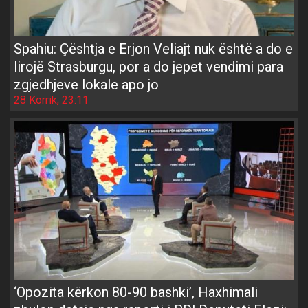
Spahiu: Çështja e Erjon Veliajt nuk është a do e
lirojë Strasburgu, por a do jepet vendimi para
zgjedhjeve lokale apo jo
28 Korrik, 23:11
‘Opozita kërkon 80-90 bashki’, Haxhimali