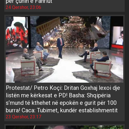
për çunin e Fahriut
24 Qershor, 23:06
Protestat/ Petro Koçi: Dritan Goxhaj lexoi dje
listën me kërkesat e PD! Basha: Shqipëria
s’mund të kthehet në epokën e gurit për 100
burra! Caca: Tubimet, kundër establishmentit
23 Qershor, 23:17