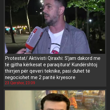
Protestat/ Aktivisti Qiraxhi: S’jam dakord me
të gjitha kërkesat e paraqitura! Kundërshtoj
thirrjen për qeveri teknike, pasi duhet të
negociohet me 2 paritë kryesore
23 Qershor, 23:09