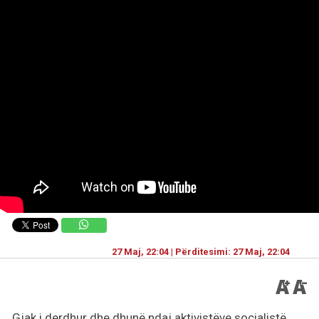
27 Maj, 22:04 | Përditesimi: 27 Maj, 22:04
Gjak i derdhur dhe dhunë ndaj aktivistëve socialistë