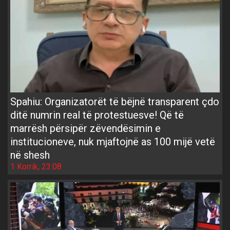
Spahiu: Organizatorët të bëjnë transparent çdo
ditë numrin real të protestuesve! Që të
marrësh përsipër zëvendësimin e
institucioneve, nuk mjaftojnë as 100 mijë vetë
në shesh
1 Korrik, 23:08