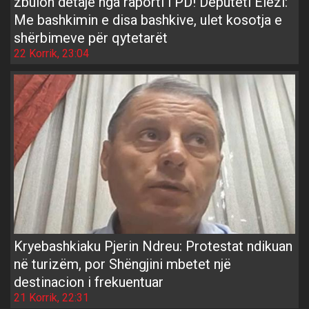
zbulon detaje nga raporti i PD! Deputeti Elezi:
Me bashkimin e disa bashkive, ulet kosotja e
shërbimeve për qytetarët
22 Korrik, 23:04
Kryebashkiaku Pjerin Ndreu: Protestat ndikuan
në turizëm, por Shëngjini mbetet një
destinacion i frekuentuar
21 Korrik, 22:31