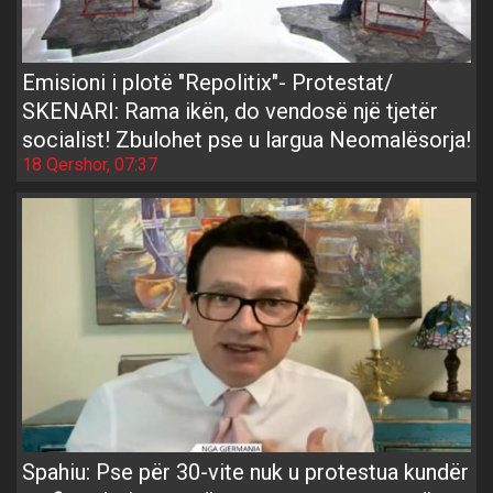
Emisioni i plotë "Repolitix"- Protestat/
SKENARI: Rama ikën, do vendosë një tjetër
socialist! Zbulohet pse u largua Neomalësorja!
18 Qershor, 07:37
Spahiu: Pse për 30-vite nuk u protestua kundër