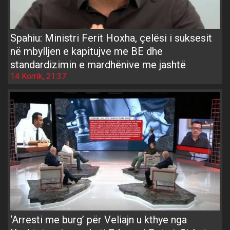
Spahiu: Ministri Ferit Hoxha, çelësi i suksesit
në mbylljen e kapitujve me BE dhe
standardizimin e mardhënive me jashtë
14 Korrik, 21:37
‘Arresti me burg’ për Veliajn u kthye nga