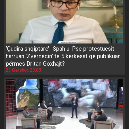
‘Çudira shqiptare’- Spahiu: Pse protestuesit
harruan 'Zvërnecin' te 5 kërkesat që publikuan
përmes Dritan Goxhajt?
23 Qershor, 23:08