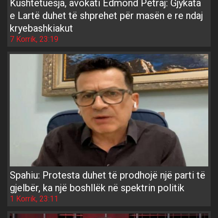
Kushtetuesja, avokati Edmond Petraj: Gjykata
e Lartë duhet të shprehet për masën e re ndaj
kryebashkiakut
7 Korrik, 23:19
Spahiu: Protesta duhet të prodhojë një parti të
gjelbër, ka një boshllëk në spektrin politik
1 Korrik, 23:11