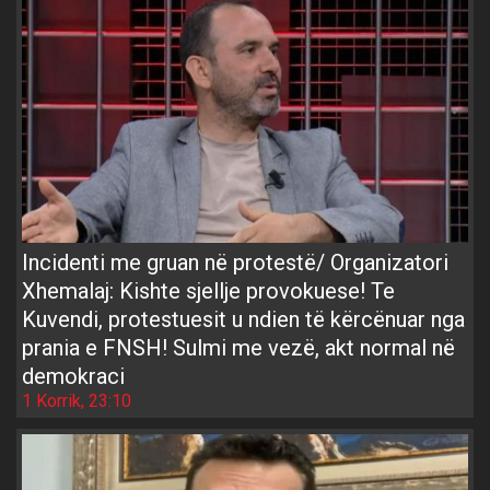
Incidenti me gruan në protestë/ Organizatori
Xhemalaj: Kishte sjellje provokuese! Te
Kuvendi, protestuesit u ndien të kërcënuar nga
prania e FNSH! Sulmi me vezë, akt normal në
demokraci
1 Korrik, 23:10