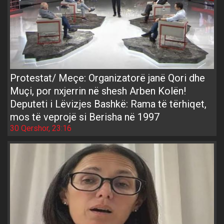
Protestat/ Meçe: Organizatorë janë Qori dhe
Muçi, por nxjerrin në shesh Arben Kolën!
Deputeti i Lëvizjes Bashkë: Rama të tërhiqet,
mos të veprojë si Berisha në 1997
30 Qershor, 23:16