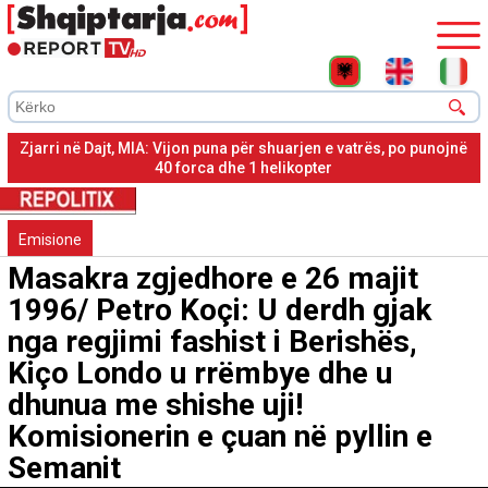
Zjarri në Cikallesh të Kavajës, banesat në rrezik, po punon për
shuarjen avioni ‘Air Tractor’
Emisione
Masakra zgjedhore e 26 majit
1996/ Petro Koçi: U derdh gjak
nga regjimi fashist i Berishës,
Kiço Londo u rrëmbye dhe u
dhunua me shishe uji!
Komisionerin e çuan në pyllin e
Semanit