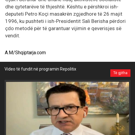
dhe qytetarëve të thjeshtë. Kështu e përshkroi ish-
deputeti Petro Koçi masakrën zgjedhore të 26 majit
1996, ku pushteti i ish-Presidentit Sali Berisha përdori
çdo metodë për të garantuar vijimin e qeverisjes së
vendit.
A.M/Shqiptarja.com
Video të fundit në programin Repolitix
Të gjitha