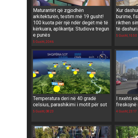
Maturantët që zgjodhën
Kur dashu
arkitekturën, testim më 19 gusht!
burime, f
100 kuota për një ndër degët më të
rikthen si
kërkuara, aplikantja: Studiova tregun
të dashur
e punës
5 Gusht, 15:50
5 Gusht, 20:46
Temperatura deri në 40 gradë
I nxehti ek
celsius, parashikimi i motit për sot
freskojnë
5 Gusht, 08:23
4 Gusht, 23:17