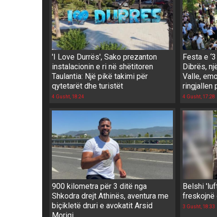
'I Love Durrës', Sako prezanton
Festa e ‘3
instalacionin e ri në shëtitoren
Dibrës, nj
Taulantia: Një pikë takimi për
Valle, em
qytetarët dhe turistët
ringjallen
4 Gusht, 18:24
4 Gusht, 17:28
900 kilometra për 3 ditë nga
Belshi 'luf
Shkodra drejt Athinës, aventura me
freskojnë 
biçikletë druri e avokatit Arsid
3 Gusht, 18:33
Moriqi