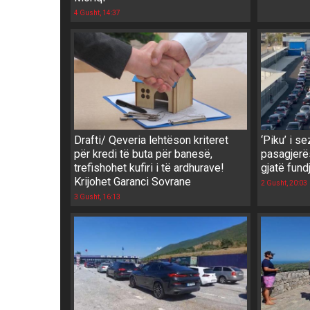
4 Gusht, 14:37
Drafti/ Qeveria lehtëson kriteret
‘Piku’ i se
për kredi të buta për banesë,
pasagjerë
trefishohet kufiri i të ardhurave!
gjatë fund
Krijohet Garanci Sovrane
2 Gusht, 20:03
3 Gusht, 16:13