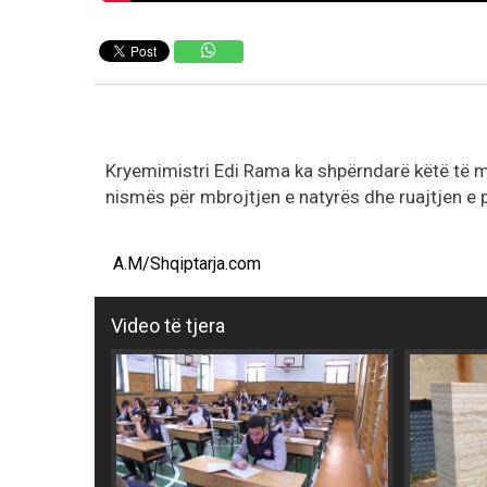
Kryemimistri Edi Rama ka shpërndarë këtë të mër
nismës për mbrojtjen e natyrës dhe ruajtjen e p
A.M/Shqiptarja.com
Video të tjera