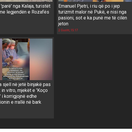
'parë' nga Kalaja, turistët
Emanuel Pjetri, i riu që po i jep
me legjendën e Rozafës
turizmit malor në Pukë, e nisi nga
pasioni, sot e ka punë me të cilën
jeton
2 Gusht, 15:17
a sjell në jetë binjakë pas
t in vitro, mjekët e 'Koço
' i korrigjojnë edhe
onin e rrallë në bark