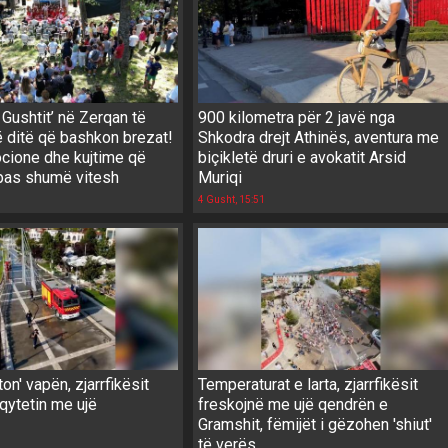
 Gushtit’ në Zerqan të
900 kilometra për 2 javë nga
ë ditë që bashkon brezat!
Shkodra drejt Athinës, aventura me
ocione dhe kujtime që
biçikletë druri e avokatit Arsid
 pas shumë vitesh
Muriqi
4 Gusht, 15:51
ton' vapën, zjarrfikësit
Temperaturat e larta, zjarrfikësit
qytetin me ujë
freskojnë me ujë qendrën e
Gramshit, fëmijët i gëzohen 'shiut'
të verës