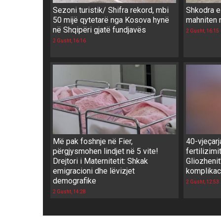
Sezoni turistik/ Shifra rekord, mbi
Shkodra e 
50 mijë qytetarë nga Kosova hynë
mahniten 
në Shqipëri gjatë fundjavës
2 Gusht, 16:15
2 Gusht, 16:16
Më pak foshnje në Fier,
40-vjeçarj
përgjysmohen lindjet në 5 vite!
fertilizimi
Drejtori i Maternitetit: Shkak
Gliozhenit
emigracioni dhe lëvizjet
komplikaci
demografike
2 Gusht, 12:53
2 Gusht, 14:28