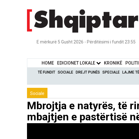
E mërkurë 5 Gusht 2026 - Përditësimi i fundit 23:55
HOME
EDICIONET LOKALE
KRONIKË
POLIT
TË FUNDIT
SOCIALE
DREJT PUNËS
SPECIALE
LAJME T
Sociale
Mbrojtja e natyrës, të 
mbajtjen e pastërtisë n