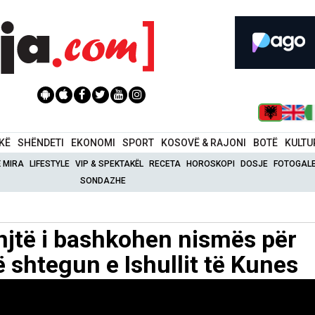
IKË
SHËNDETI
EKONOMI
SPORT
KOSOVË & RAJONI
BOTË
KULTU
Ë MIRA
LIFESTYLE
VIP & SPEKTAKËL
RECETA
HOROSKOPI
DOSJE
FOTOGALE
SONDAZHE
rinjtë i bashkohen nismës për
ë shtegun e Ishullit të Kunes