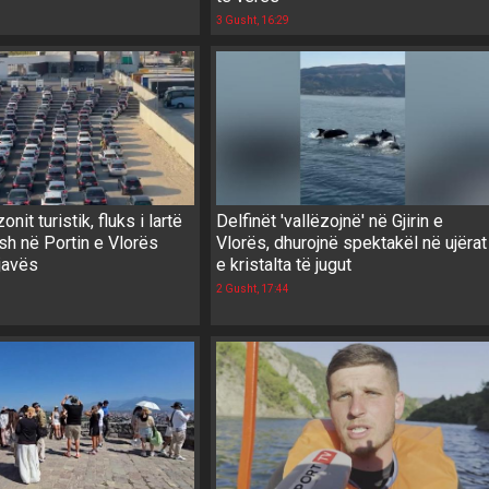
3 Gusht, 16:29
zonit turistik, fluks i lartë
Delfinët 'vallëzojnë' në Gjirin e
sh në Portin e Vlorës
Vlorës, dhurojnë spektakël në ujërat
javës
e kristalta të jugut
2 Gusht, 17:44