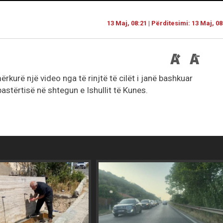
13 Maj, 08:21 | Përditesimi: 13 Maj, 08
kurë një video nga të rinjtë të cilët i janë bashkuar
astërtisë në shtegun e Ishullit të Kunes.