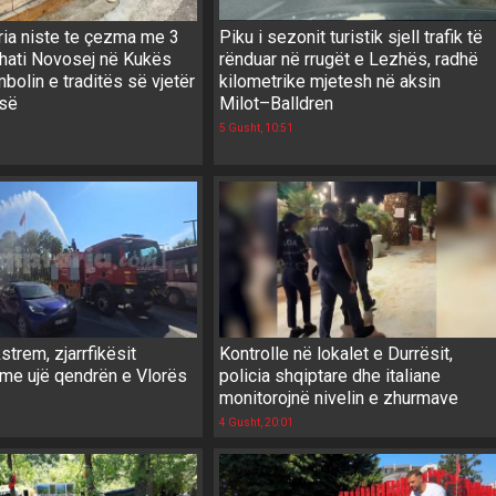
ria niste te çezma me 3
Piku i sezonit turistik sjell trafik të
shati Novosej në Kukës
rënduar në rrugët e Lezhës, radhë
mbolin e traditës së vjetër
kilometrike mjetesh në aksin
isë
Milot–Balldren
5 Gusht, 10:51
strem, zjarrfikësit
Kontrolle në lokalet e Durrësit,
 me ujë qendrën e Vlorës
policia shqiptare dhe italiane
monitorojnë nivelin e zhurmave
4 Gusht, 20:01