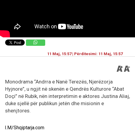
11 Maj, 15:57 | Përditesimi: 11 Maj, 15:57
Monodrama “Andrra e Nanë Terezës, Njerëzorja
Hyjnore”, u ngjit në skenën e Qendrës Kulturore “Abat
Doçi” në Rubik, nën interpretimin e aktores Justina Aliaj,
duke sjellë për publikun jetën dhe misionin e
shenjtores.
I.M/Shqiptarja.com