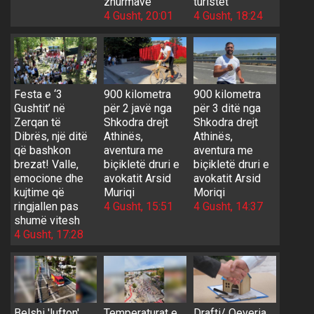
zhurmave
turistët
4 Gusht, 20:01
4 Gusht, 18:24
Festa e ‘3
900 kilometra
900 kilometra
Gushtit’ në
për 2 javë nga
për 3 ditë nga
Zerqan të
Shkodra drejt
Shkodra drejt
Dibrës, një ditë
Athinës,
Athinës,
që bashkon
aventura me
aventura me
brezat! Valle,
biçikletë druri e
biçikletë druri e
emocione dhe
avokatit Arsid
avokatit Arsid
kujtime që
Muriqi
Moriqi
ringjallen pas
4 Gusht, 15:51
4 Gusht, 14:37
shumë vitesh
4 Gusht, 17:28
Belshi 'lufton'
Temperaturat e
Drafti/ Qeveria