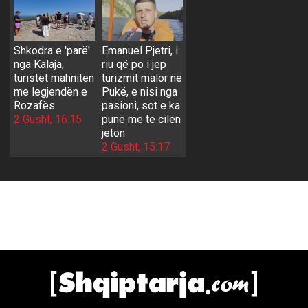
Shkodra e 'parë'
Emanuel Pjetri, i
nga Kalaja,
riu që po i jep
turistët mahniten
turizmit malor në
me legjendën e
Pukë, e nisi nga
Rozafës
pasioni, sot e ka
2 Gusht, 16:15
punë me të cilën
jeton
2 Gusht, 15:17