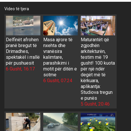
Video të tjera
Delfinët afrohen
Masa ajrore të
Maturantët që
pranë bregut të
nxehta dhe
zgjodhën
Drimadhes,
vranësira
arkitekturën,
spektakël i rrallë
kalimtare,
testim më 19
për pushuesit
parashikimi i
gusht! 100 kuota
6 Gusht, 16:17
motit për ditën e
për një ndër
sotme
degët më të
6 Gusht, 07:24
kërkuara,
aplikantja:
Studiova tregun
e punës
5 Gusht, 20:46