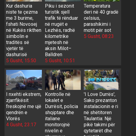
Kur dashuria
Piku i sezonit
Temperatura
niste te çezma
turistik sjell
deri në 40 gradë
me 3 burime,
trafik të rënduar
celsius,
fshati Novosej
në rrugët e
parashikimi i
në Kukës rikthen
Lezhës, radhë
motit për sot
simbolin e
kilometrike
5 Gusht, 08:23
traditës së
mjetesh në
vjetër të
aksin Milot–
dashurisë
Balldren
5 Gusht, 15:50
5 Gusht, 10:51
I nxehti ekstrem,
Kontrolle në
'I Love Durrës',
zjarrfikësit
lokalet e
Sako prezanton
freskojnë me ujë
Durrësit, policia
instalacionin e ri
qendrën e
shqiptare dhe
në shëtitoren
Vlorës
italiane
Taulantia: Një
4 Gusht, 23:17
monitorojnë
pikë takimi për
nivelin e
qytetarët dhe