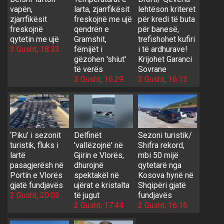
vapën,
larta, zjarrfikësit
lehtëson kriteret
zjarrfikësit
freskojnë me ujë
për kredi të buta
freskojnë
qendrën e
për banesë,
qytetin me ujë
Gramshit,
trefishohet kufiri
3 Gusht, 18:33
fëmijët i
i të ardhurave!
gëzohen 'shiut'
Krijohet Garanci
të verës
Sovrane
3 Gusht, 16:29
3 Gusht, 16:13
‘Piku’ i sezonit
Delfinët
Sezoni turistik/
turistik, fluks i
'vallëzojnë' në
Shifra rekord,
lartë
Gjirin e Vlorës,
mbi 50 mijë
pasagjerësh në
dhurojnë
qytetarë nga
Portin e Vlorës
spektakël në
Kosova hynë në
gjatë fundjavës
ujërat e kristalta
Shqipëri gjatë
2 Gusht, 20:03
të jugut
fundjavës
2 Gusht, 17:44
2 Gusht, 16:16