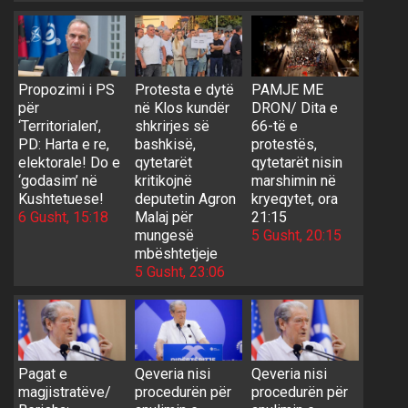
Propozimi i PS
Protesta e dytë
PAMJE ME
për
në Klos kundër
DRON/ Dita e
‘Territorialen’,
shkrirjes së
66-të e
PD: Harta e re,
bashkisë,
protestës,
elektorale! Do e
qytetarët
qytetarët nisin
‘godasim’ në
kritikojnë
marshimin në
Kushtetuese!
deputetin Agron
kryeqytet, ora
6 Gusht, 15:18
Malaj për
21:15
mungesë
5 Gusht, 20:15
mbështetjeje
5 Gusht, 23:06
Pagat e
Qeveria nisi
Qeveria nisi
magjistratëve/
procedurën për
procedurën për