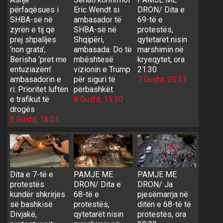
përfaqësues i
Eric Wendt si
DRON/ Dita e
SHBA-së në
ambasador të
69-të e
zyrën e tij që
SHBA-së në
protestës,
prej shpalljes
Shqipëri,
qytetarët nisin
‘non grata’,
ambasada: Do të
marshimin në
Berisha ‘pret me
mbështesë
kryeqytet, ora
entuziazëm’
vizionin e Trump
21:30
ambasadorin e
për siguri të
7 Gusht, 20:37
ri: Prioritet luftën
përbashkët
e trafikut të
8 Gusht, 15:30
drogës
8 Gusht, 16:01
Dita e 7-të e
PAMJE ME
PAMJE ME
protestës
DRON/ Dita e
DRON/ Ja
kundër shkrirjes
68-të e
pjesëmarrja në
së bashkisë
protestës,
ditën e 68-të të
Divjakë,
qytetarët nisin
protestës, ora