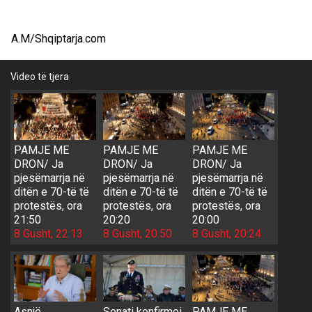
A.M/Shqiptarja.com
Video të tjera
PAMJE ME
PAMJE ME
PAMJE ME
DRON/ Ja
DRON/ Ja
DRON/ Ja
pjesëmarrja në
pjesëmarrja në
pjesëmarrja në
ditën e 70-të të
ditën e 70-të të
ditën e 70-të të
protestës, ora
protestës, ora
protestës, ora
21:50
20:20
20:00
8 Gusht, 22:13
8 Gusht, 20:50
8 Gusht, 20:24
Asnjë
Senati konfirmoi
PAMJE ME