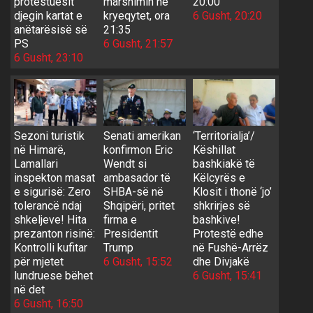
protestuesit
marshimin në
20:00
djegin kartat e
kryeqytet, ora
6 Gusht, 20:20
anëtarësisë së
21:35
PS
6 Gusht, 21:57
6 Gusht, 23:10
Sezoni turistik
Senati amerikan
‘Territorialja’/
në Himarë,
konfirmon Eric
Këshillat
Lamallari
Wendt si
bashkiakë të
inspekton masat
ambasador të
Këlcyrës e
e sigurisë: Zero
SHBA-së në
Klosit i thonë ‘jo’
tolerancë ndaj
Shqipëri, pritet
shkrirjes së
shkeljeve! Hita
firma e
bashkive!
prezanton risinë:
Presidentit
Protestë edhe
Kontrolli kufitar
Trump
në Fushë-Arrëz
për mjetet
6 Gusht, 15:52
dhe Divjakë
lundruese bëhet
6 Gusht, 15:41
në det
6 Gusht, 16:50