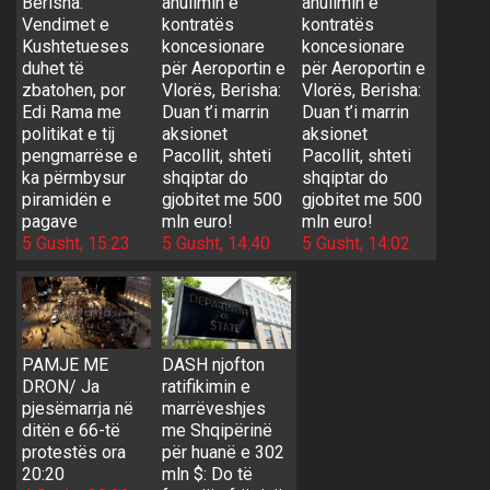
Berisha:
anulimin e
anulimin e
Vendimet e
kontratës
kontratës
Kushtetueses
koncesionare
koncesionare
duhet të
për Aeroportin e
për Aeroportin e
zbatohen, por
Vlorës, Berisha:
Vlorës, Berisha:
Edi Rama me
Duan t’i marrin
Duan t’i marrin
politikat e tij
aksionet
aksionet
pengmarrëse e
Pacollit, shteti
Pacollit, shteti
ka përmbysur
shqiptar do
shqiptar do
piramidën e
gjobitet me 500
gjobitet me 500
pagave
mln euro!
mln euro!
5 Gusht, 15:23
5 Gusht, 14:40
5 Gusht, 14:02
PAMJE ME
DASH njofton
DRON/ Ja
ratifikimin e
pjesëmarrja në
marrëveshjes
ditën e 66-të
me Shqipërinë
protestës ora
për huanë e 302
20:20
mln $: Do të