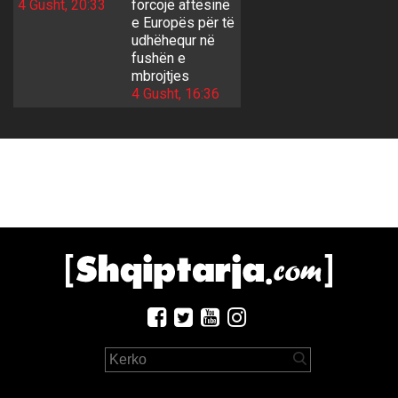
4 Gusht, 20:33
forcojë aftësinë
e Europës për të
udhëhequr në
fushën e
mbrojtjes
4 Gusht, 16:36