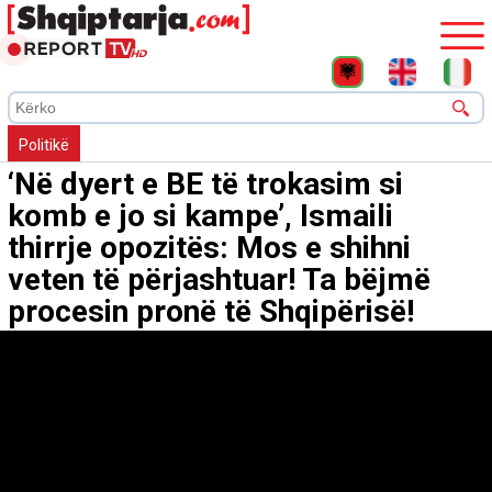
Politikë
‘Në dyert e BE të trokasim si
komb e jo si kampe’, Ismaili
thirrje opozitës: Mos e shihni
veten të përjashtuar! Ta bëjmë
procesin pronë të Shqipërisë!