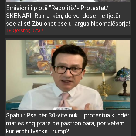
Emisioni i plotë "Repolitix"- Protestat/
SKENARI: Rama ikën, do vendosë një tjetër
socialist! Zbulohet pse u largua Neomalësorja!
18 Qershor, 07:37
Spahiu: Pse për 30-vite nuk u protestua kundër
mafies shqiptare që pastron para, por vetëm
kur erdhi Ivanka Trump?