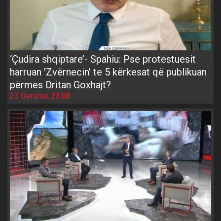
‘Çudira shqiptare’- Spahiu: Pse protestuesit
harruan 'Zvërnecin' te 5 kërkesat që publikuan
përmes Dritan Goxhajt?
23 Qershor, 23:08