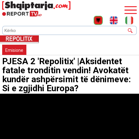
Emisione
PJESA 2 'Repolitix' |Aksidentet
fatale tronditin vendin! Avokatët
kundër ashpërsimit të dënimeve:
Si e zgjidhi Europa?