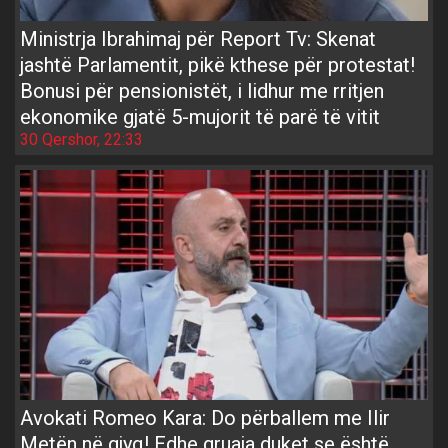
Ministrja Ibrahimaj për Report Tv: Skenat
jashtë Parlamentit, pikë kthese për protestat!
Bonusi për pensionistët, i lidhur me rritjen
ekonomike gjatë 5-mujorit të parë të vitit
30 Qershor, 22:33
Avokati Romeo Kara: Do përballem me Ilir
Metën në gjyq! Edhe gruaja duket se është