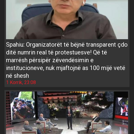
Spahiu: Organizatorët të bëjnë transparent çdo
ditë numrin real të protestuesve! Që të
marrësh përsipër zëvendësimin e
institucioneve, nuk mjaftojnë as 100 mijë vetë
në shesh
1 Korrik, 23:08