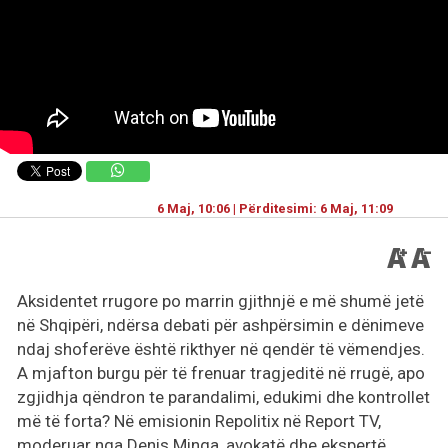
6 Maj, 10:06 | Përditesimi: 6 Maj, 11:09
Aksidentet rrugore po marrin gjithnjë e më shumë jetë
në Shqipëri, ndërsa debati për ashpërsimin e dënimeve
ndaj shoferëve është rikthyer në qendër të vëmendjes.
A mjafton burgu për të frenuar tragjeditë në rrugë, apo
zgjidhja qëndron te parandalimi, edukimi dhe kontrollet
më të forta? Në emisionin Repolitix në Report TV,
moderuar nga Denis Minga, avokatë dhe ekspertë