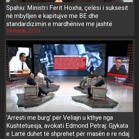
Spahiu: Ministri Ferit Hoxha, çelësi i suksesit
në mbylljen e kapitujve me BE dhe
standardizimin e mardhënive me jashtë
14 Korrik, 21:37
‘Arresti me burg’ për Veliajn u kthye nga
Kushtetuesja, avokati Edmond Petraj: Gjykata
e Lartë duhet të shprehet për masën e re ndaj