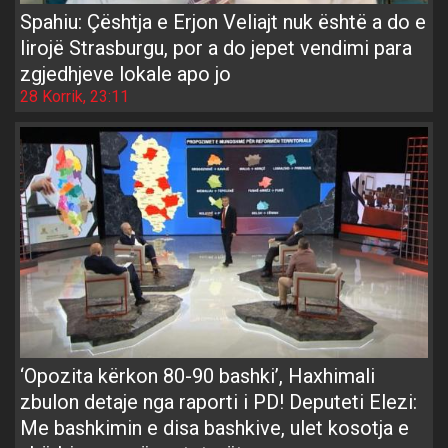
Spahiu: Çështja e Erjon Veliajt nuk është a do e
lirojë Strasburgu, por a do jepet vendimi para
zgjedhjeve lokale apo jo
28 Korrik, 23:11
‘Opozita kërkon 80-90 bashki’, Haxhimali
zbulon detaje nga raporti i PD! Deputeti Elezi:
Me bashkimin e disa bashkive, ulet kosotja e