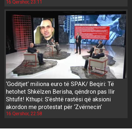
16 Qershor, 23:11
‘Goditjet’ miliona euro të SPAK/ Beqiri: Të
hetohet Shkëlzen Berisha, qëndron pas Ilir
Shtufit! Kthupi: S’është rastësi që aksioni
akordon me protestat për ‘Zvërnecin’
16 Qershor, 22:58