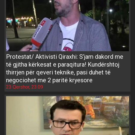
Protestat/ Aktivisti Qiraxhi: S’jam dakord me
të gjitha kërkesat e paraqitura! Kundërshtoj
thirrjen për qeveri teknike, pasi duhet të
negociohet me 2 paritë kryesore
23 Qershor, 23:09