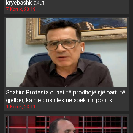
kryebashkiakut
7 Korrik, 23:19
Spahiu: Protesta duhet të prodhojë një parti të
gjelbër, ka një boshllëk në spektrin politik
1 Korrik, 23:11