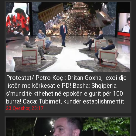
Protestat/ Petro Koçi: Dritan Goxhaj lexoi dje
listën me kërkesat e PD! Basha: Shqipëria
s’mund të kthehet në epokën e gurit për 100
burra! Caca: Tubimet, kundër establishmentit
23 Qershor, 23:17