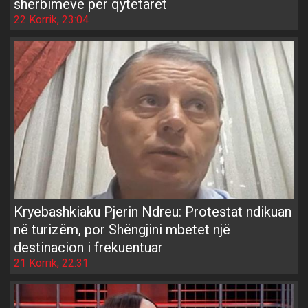
shërbimeve për qytetarët
22 Korrik, 23:04
Kryebashkiaku Pjerin Ndreu: Protestat ndikuan
në turizëm, por Shëngjini mbetet një
destinacion i frekuentuar
21 Korrik, 22:31