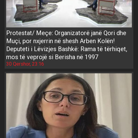
Protestat/ Meçe: Organizatorë janë Qori dhe
Muçi, por nxjerrin në shesh Arben Kolën!
Deputeti i Lëvizjes Bashkë: Rama të tërhiqet,
mos të veprojë si Berisha në 1997
30 Qershor, 23:16