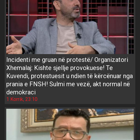
Incidenti me gruan në protestë/ Organizatori
Xhemalaj: Kishte sjellje provokuese! Te
Kuvendi, protestuesit u ndien të kërcënuar nga
prania e FNSH! Sulmi me vezë, akt normal në
demokraci
1 Korrik, 23:10