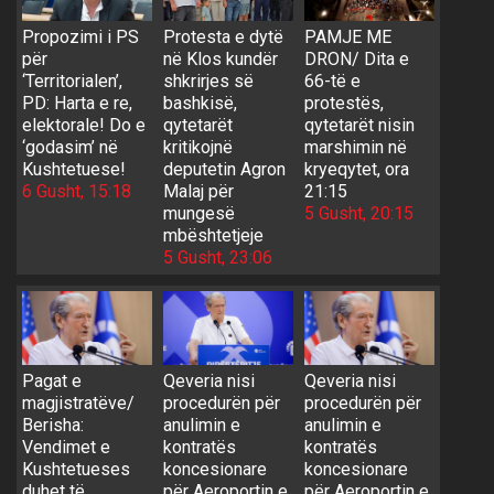
Propozimi i PS
Protesta e dytë
PAMJE ME
për
në Klos kundër
DRON/ Dita e
‘Territorialen’,
shkrirjes së
66-të e
PD: Harta e re,
bashkisë,
protestës,
elektorale! Do e
qytetarët
qytetarët nisin
‘godasim’ në
kritikojnë
marshimin në
Kushtetuese!
deputetin Agron
kryeqytet, ora
6 Gusht, 15:18
Malaj për
21:15
mungesë
5 Gusht, 20:15
mbështetjeje
5 Gusht, 23:06
Pagat e
Qeveria nisi
Qeveria nisi
magjistratëve/
procedurën për
procedurën për
Berisha:
anulimin e
anulimin e
Vendimet e
kontratës
kontratës
Kushtetueses
koncesionare
koncesionare
duhet të
për Aeroportin e
për Aeroportin e