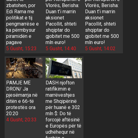
zbatohen, por
Vlorës, Berisha:
Vlorës, Berisha:
Edi Rama me
Duan t’i marrin
Duan t’i marrin
politikat e tij
aksionet
aksionet
pengmarrëse e
Pacollit, shteti
Pacollit, shteti
ka përmbysur
shqiptar do
shqiptar do
piramidën e
gjobitet me 500
gjobitet me 500
pagave
mln euro!
mln euro!
5 Gusht, 15:23
5 Gusht, 14:40
5 Gusht, 14:02
PAMJE ME
DASH njofton
DRON/ Ja
ratifikimin e
pjesëmarrja në
marrëveshjes
ditën e 66-të
me Shqipërinë
protestës ora
për huanë e 302
20:20
mln $: Do të
4 Gusht, 20:33
forcojë aftësinë
e Europës për të
udhëhequr në