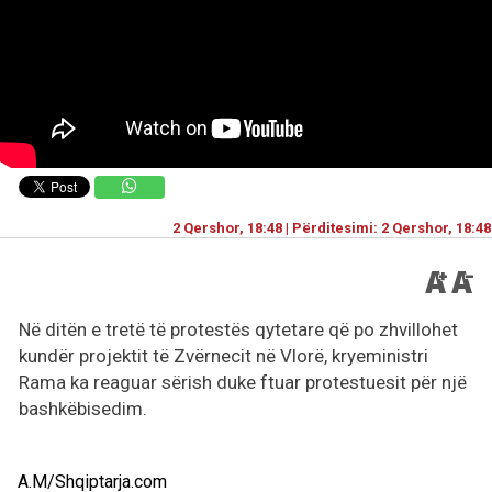
2 Qershor, 18:48 | Përditesimi: 2 Qershor, 18:48
Në ditën e tretë të protestës qytetare që po zhvillohet
kundër projektit të Zvërnecit në Vlorë, kryeministri
Rama ka reaguar sërish duke ftuar protestuesit për një
bashkëbisedim.
A.M/Shqiptarja.com