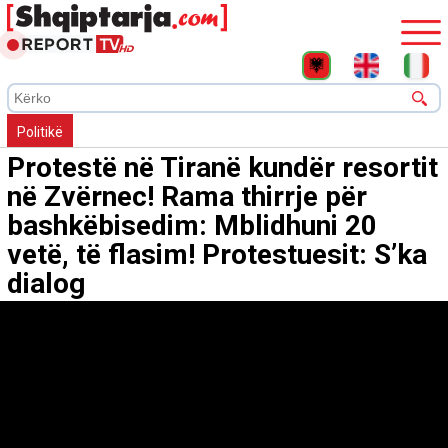
Politikë
Protestë në Tiranë kundër resortit
në Zvërnec! Rama thirrje për
bashkëbisedim: Mblidhuni 20
vetë, të flasim! Protestuesit: S’ka
dialog