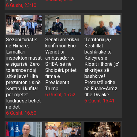
6 Gusht, 23:10
Sezoni turistik
Senati amerikan
‘Territorialja’/
në Himarë,
konfirmon Eric
Këshillat
Lamallari
Wendt si
bashkiakë të
inspekton masat
ambasador të
Këlcyrës e
e sigurisë: Zero
SHBA-së në
Klosit i thonë ‘jo’
tolerancë ndaj
Shqipëri, pritet
shkrirjes së
shkeljeve! Hita
firma e
bashkive!
prezanton risinë:
Presidentit
Protestë edhe
Kontrolli kufitar
Trump
në Fushë-Arrëz
për mjetet
6 Gusht, 15:52
dhe Divjakë
lundruese bëhet
6 Gusht, 15:41
në det
6 Gusht, 16:50