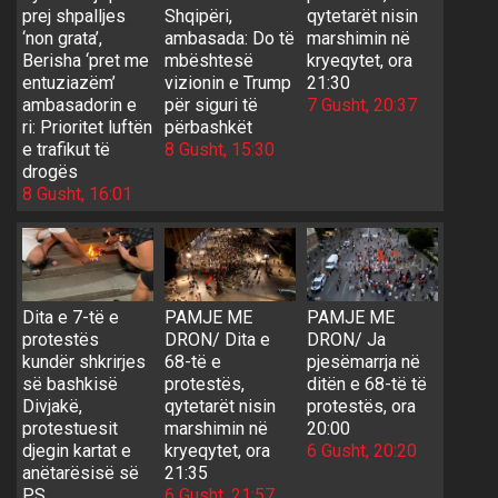
prej shpalljes
Shqipëri,
qytetarët nisin
‘non grata’,
ambasada: Do të
marshimin në
Berisha ‘pret me
mbështesë
kryeqytet, ora
entuziazëm’
vizionin e Trump
21:30
ambasadorin e
për siguri të
7 Gusht, 20:37
ri: Prioritet luftën
përbashkët
e trafikut të
8 Gusht, 15:30
drogës
8 Gusht, 16:01
Dita e 7-të e
PAMJE ME
PAMJE ME
protestës
DRON/ Dita e
DRON/ Ja
kundër shkrirjes
68-të e
pjesëmarrja në
së bashkisë
protestës,
ditën e 68-të të
Divjakë,
qytetarët nisin
protestës, ora
protestuesit
marshimin në
20:00
djegin kartat e
kryeqytet, ora
6 Gusht, 20:20
anëtarësisë së
21:35
PS
6 Gusht, 21:57