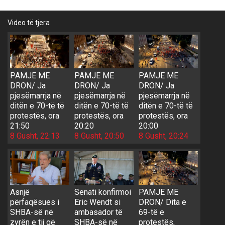
Video të tjera
PAMJE ME
PAMJE ME
PAMJE ME
DRON/ Ja
DRON/ Ja
DRON/ Ja
pjesëmarrja në
pjesëmarrja në
pjesëmarrja në
ditën e 70-të të
ditën e 70-të të
ditën e 70-të të
protestës, ora
protestës, ora
protestës, ora
21:50
20:20
20:00
8 Gusht, 22:13
8 Gusht, 20:50
8 Gusht, 20:24
Asnjë
Senati konfirmoi
PAMJE ME
përfaqësues i
Eric Wendt si
DRON/ Dita e
SHBA-së në
ambasador të
69-të e
zyrën e tij që
SHBA-së në
protestës,