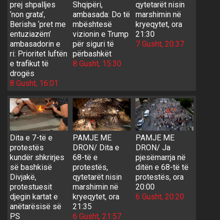
prej shpalljes
Shqipëri,
qytetarët nisin
‘non grata’,
ambasada: Do të
marshimin në
Berisha ‘pret me
mbështesë
kryeqytet, ora
entuziazëm’
vizionin e Trump
21:30
ambasadorin e
për siguri të
7 Gusht, 20:37
ri: Prioritet luftën
përbashkët
e trafikut të
8 Gusht, 15:30
drogës
8 Gusht, 16:01
Dita e 7-të e
PAMJE ME
PAMJE ME
protestës
DRON/ Dita e
DRON/ Ja
kundër shkrirjes
68-të e
pjesëmarrja në
së bashkisë
protestës,
ditën e 68-të të
Divjakë,
qytetarët nisin
protestës, ora
protestuesit
marshimin në
20:00
djegin kartat e
kryeqytet, ora
6 Gusht, 20:20
anëtarësisë së
21:35
PS
6 Gusht, 21:57