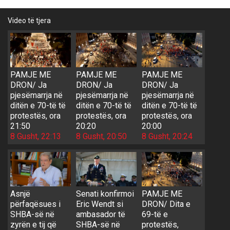
Video të tjera
PAMJE ME
PAMJE ME
PAMJE ME
DRON/ Ja
DRON/ Ja
DRON/ Ja
pjesëmarrja në
pjesëmarrja në
pjesëmarrja në
ditën e 70-të të
ditën e 70-të të
ditën e 70-të të
protestës, ora
protestës, ora
protestës, ora
21:50
20:20
20:00
8 Gusht, 22:13
8 Gusht, 20:50
8 Gusht, 20:24
Asnjë
Senati konfirmoi
PAMJE ME
përfaqësues i
Eric Wendt si
DRON/ Dita e
SHBA-së në
ambasador të
69-të e
zyrën e tij që
SHBA-së në
protestës,