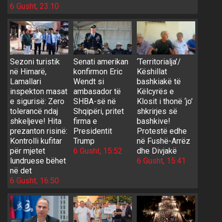
6 Gusht, 23:10
Sezoni turistik
Senati amerikan
‘Territorialja’/
në Himarë,
konfirmon Eric
Këshillat
Lamallari
Wendt si
bashkiakë të
inspekton masat
ambasador të
Këlcyrës e
e sigurisë: Zero
SHBA-së në
Klosit i thonë ‘jo’
tolerancë ndaj
Shqipëri, pritet
shkrirjes së
shkeljeve! Hita
firma e
bashkive!
prezanton risinë:
Presidentit
Protestë edhe
Kontrolli kufitar
Trump
në Fushë-Arrëz
për mjetet
6 Gusht, 15:52
dhe Divjakë
lundruese bëhet
6 Gusht, 15:41
në det
6 Gusht, 16:50