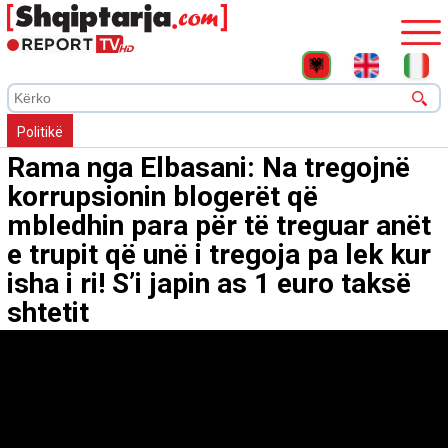
Politikë
Rama nga Elbasani: Na tregojnë
korrupsionin blogerët që
mbledhin para për të treguar anët
e trupit që unë i tregoja pa lek kur
isha i ri! S’i japin as 1 euro taksë
shtetit