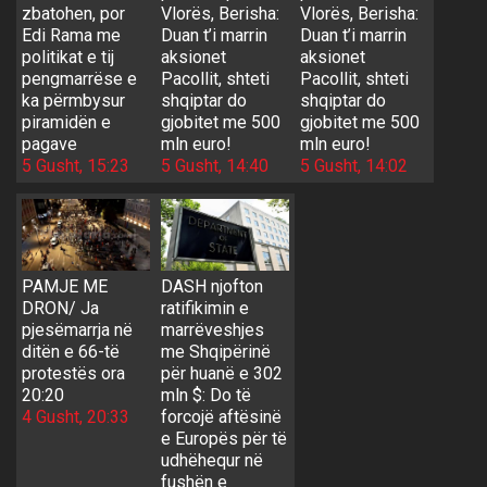
zbatohen, por
Vlorës, Berisha:
Vlorës, Berisha:
Edi Rama me
Duan t’i marrin
Duan t’i marrin
politikat e tij
aksionet
aksionet
pengmarrëse e
Pacollit, shteti
Pacollit, shteti
ka përmbysur
shqiptar do
shqiptar do
piramidën e
gjobitet me 500
gjobitet me 500
pagave
mln euro!
mln euro!
5 Gusht, 15:23
5 Gusht, 14:40
5 Gusht, 14:02
PAMJE ME
DASH njofton
DRON/ Ja
ratifikimin e
pjesëmarrja në
marrëveshjes
ditën e 66-të
me Shqipërinë
protestës ora
për huanë e 302
20:20
mln $: Do të
4 Gusht, 20:33
forcojë aftësinë
e Europës për të
udhëhequr në
fushën e