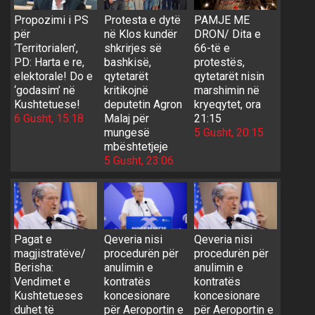
Propozimi i PS
Protesta e dytë
PAMJE ME
për
në Klos kundër
DRON/ Dita e
‘Territorialen’,
shkrirjes së
66-të e
PD: Harta e re,
bashkisë,
protestës,
elektorale! Do e
qytetarët
qytetarët nisin
‘godasim’ në
kritikojnë
marshimin në
Kushtetuese!
deputetin Agron
kryeqytet, ora
6 Gusht, 15:18
Malaj për
21:15
mungesë
5 Gusht, 20:15
mbështetjeje
5 Gusht, 23:06
Pagat e
Qeveria nisi
Qeveria nisi
magjistratëve/
procedurën për
procedurën për
Berisha:
anulimin e
anulimin e
Vendimet e
kontratës
kontratës
Kushtetueses
koncesionare
koncesionare
duhet të
për Aeroportin e
për Aeroportin e