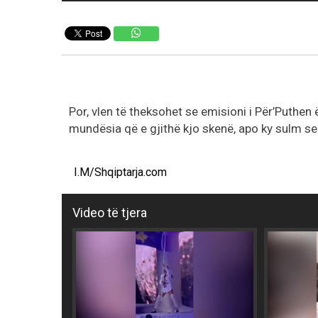
Por, vlen të theksohet se emisioni i Për’Puthen 
mundësia që e gjithë kjo skenë, apo ky sulm s
I.M/Shqiptarja.com
Video të tjera