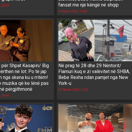
fansat me një këngë në shqip
, 22:57
3 Dhjetor 2025, 13:30
për Shpat Kasapin/ Big
Në prag të 28 dhe 29 Nëntorit/
rthen në lot: Po të jap
Flamuri kuq e zi valëvitet në SHBA,
 nga skena ku u rritëm!
Bebe Rexha ndan pamjet nga New
he muzika që ke lënë pas
York-u
jnë përgjithmonë
27 Nëntor 2025, 12:00
, 14:46