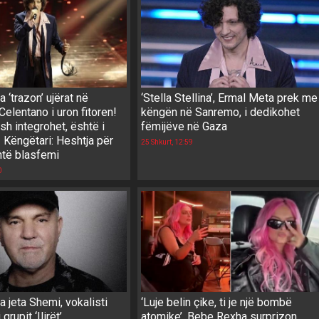
 ‘trazon’ ujërat në
‘Stella Stellina’, Ermal Meta prek me
elentano i uron fitoren!
këngën në Sanremo, i dedikohet
ush integrohet, është i
fëmijëve në Gaza
! Këngëtari: Heshtja për
25 Shkurt, 12:59
të blasfemi
0
 jeta Shemi, vokalisti
‘Luje belin çike, ti je një bombë
grupit ‘Ilirët’
atomike’, Bebe Rexha surprizon