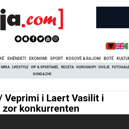
IKË
SHËNDETI
EKONOMI
SPORT
KOSOVË & RAJONI
BOTË
KULTU
Ë MIRA
LIFESTYLE
VIP & SPEKTAKËL
RECETA
HOROSKOPI
DOSJE
FOTOGALE
SONDAZHE
Veprimi i Laert Vasilit i
 zor konkurrenten