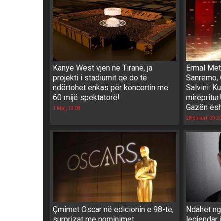
Kanye West vjen në Tiranë, ja
Ermal Meta
projekti i stadiumit që do të
Sanremo, C
ndërtohet enkas për koncertin me
Salvini: K
60 mijë spektatorë!
mirëpritur
Gazën ësh
1 Maj, 13:08
28 Shkurt, 09:2
Çmimet Oscar në edicionin e 98-të,
Ndahet nga
surprizat me nominimet
legjendar i 