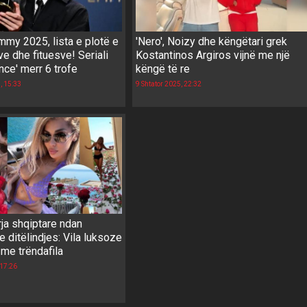
my 2025, lista e plotë e
'Nero', Noizy dhe këngëtari grek
e dhe fituesve! Seriali
Kostantinos Argiros vijnë me një
ce' merr 6 trofe
këngë të re
, 15:33
9 Shtator 2025, 22:32
ja shqiptare ndan
e ditëlindjes: Vila luksoze
me trëndafila
 17:26