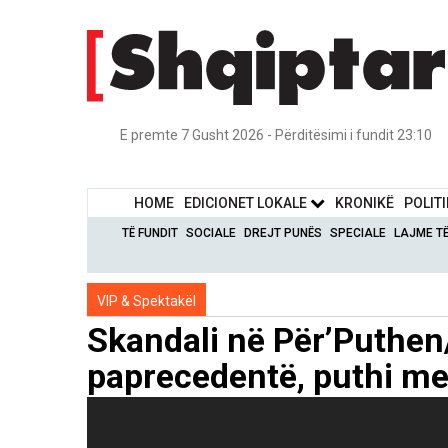
E premte 7 Gusht 2026 - Përditësimi i fundit 23:10
HOME
EDICIONET LOKALE
KRONIKË
POLIT
TË FUNDIT
SOCIALE
DREJT PUNËS
SPECIALE
LAJME T
VIP & Spektakël
Skandali në Për’Puthen/ 
paprecedentë, puthi me