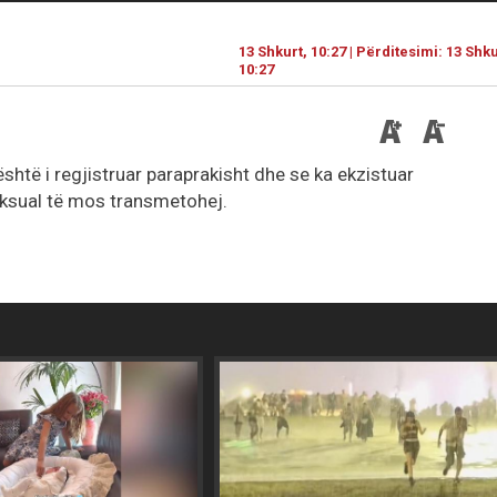
13 Shkurt, 10:27 | Përditesimi: 13 Shku
10:27
është i regjistruar paraprakisht dhe se ka ekzistuar
eksual të mos transmetohej.