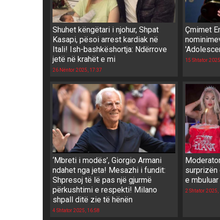
Shuhet këngëtari i njohur, Shpat
Çmimet Em
Kasapi, pësoi arrest kardiak në
nominimev
Itali! Ish-bashkëshortja: Ndërrove
'Adolescen
jetë në krahët e mi
15 Shtator 2025
26 Nëntor 2025, 17:37
‘Mbreti i modës’, Giorgio Armani
Moderator
ndahet nga jeta! Mesazhi i fundit:
surprizën 
Shpresoj të lë pas një gjurmë
e mbuluar 
përkushtimi e respekti! Milano
2 Shtator 2025,
shpall ditë zie të hënën
4 Shtator 2025, 16:58