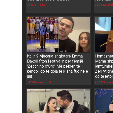
24 Janar, 16:52
22 Dhjetor 2025
Itali/ 9-vjeçarja shqiptare Emma
Homazhet 
Dakoli fiton festivalin për fëmijë
Mama shpë
'Zecchino d'Oro': Më pëlqen të
lamtumirën
këndoj, do të doja të kisha fuqinë e
Zëri yt d
ujit
do të jeto
1 Dhjetor 2025, 14:45
30 Nëntor 2025