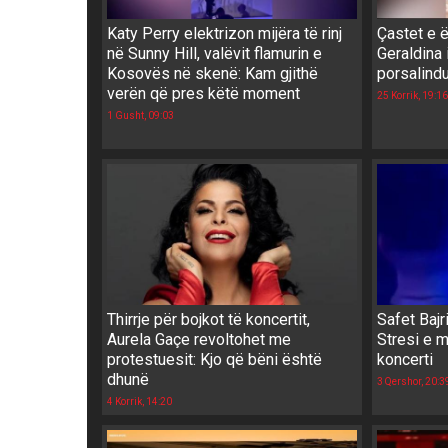
Katy Perry elektrizon mijëra të rinj
Çastet e 
në Sunny Hill, valëvit flamurin e
Geraldina 
Kosovës në skenë: Kam gjithë
porsalindu
verën që pres këtë moment
25 Korrik, 19:16
1 Gusht, 09:03
Thirrje për bojkot të koncertit,
Safet Bajr
Aurela Gaçe revoltohet me
Stresi e m
protestuesit: Kjo që bëni është
koncerti
dhunë
3 Qershor, 20:3
4 Korrik, 14:20