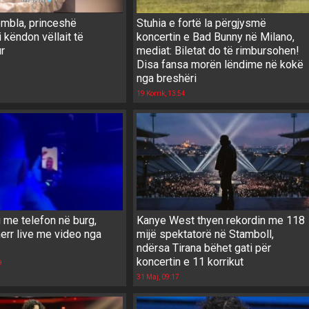
ëmbla, princeshë
Stuhia e fortë la përgjysmë
i këndon vëllait të
koncertin e Bad Bunny në Milano,
r
mediat: Biletat do të rimbursohen!
Disa fansa morën lëndime në kokë
nga breshëri
19 Korrik, 13:54
i me telefon në burg,
Kanye West thyen rekordin me 118
err live me video nga
mijë spektatorë në Stamboll,
ndërsa Tirana bëhet gati për
koncertin e 11 korrikut
9
31 Maj, 09:17