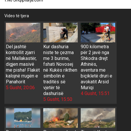
Video të tjera
Del jashtë
Kur dashuria
900 kilometra
kontrollit zjarri
niste te çezma
për 2 javë nga
në Mallakastër,
me 3 burime,
Shkodra drejt
digjen masivë
fshati Novosej
Athinës,
me pisha! Flakët
në Kukës rikthen
aventura me
kalojnë rrugën e
simbolin e
biçikletë druri e
Panahorit
traditës së
avokatit Arsid
5 Gusht, 20:06
vjetër të
Muriqi
dashurisë
4 Gusht, 15:51
5 Gusht, 15:50