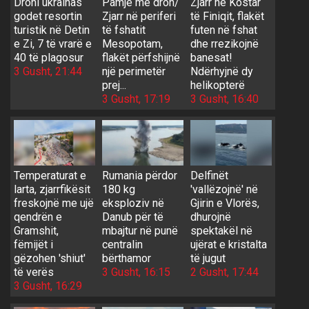
Droni ukrainas
Pamje me dron/
Zjarr në Kostar
godet resortin
Zjarr në periferi
të Finiqit, flakët
turistik në Detin
të fshatit
futen në fshat
e Zi, 7 të vrarë e
Mesopotam,
dhe rrezikojnë
40 të plagosur
flakët përfshijnë
banesat!
3 Gusht, 21:44
një perimetër
Ndërhyjnë dy
prej...
helikopterë
3 Gusht, 17:19
3 Gusht, 16:40
Temperaturat e
Rumania përdor
Delfinët
larta, zjarrfikësit
180 kg
'vallëzojnë' në
freskojnë me ujë
eksploziv në
Gjirin e Vlorës,
qendrën e
Danub për të
dhurojnë
Gramshit,
mbajtur në punë
spektakël në
fëmijët i
centralin
ujërat e kristalta
gëzohen 'shiut'
bërthamor
të jugut
të verës
3 Gusht, 16:15
2 Gusht, 17:44
3 Gusht, 16:29