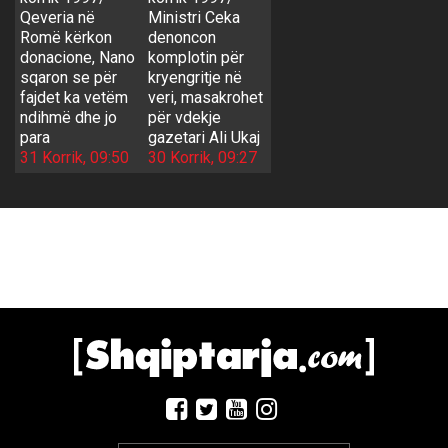
Qeveria në
Ministri Ceka
Romë kërkon
denoncon
donacione, Nano
komplotin për
sqaron se për
kryengritje në
fajdet ka vetëm
veri, masakrohet
ndihmë dhe jo
për vdekje
para
gazetari Ali Ukaj
31 Korrik, 09:50
30 Korrik, 09:27