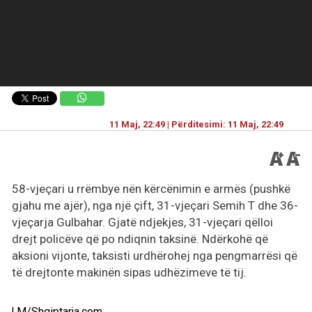
11 Maj, 22:49 | Përditesimi: 11 Maj, 22:49
58-vjeçari u rrëmbye nën kërcënimin e armës (pushkë
gjahu me ajër), nga një çift, 31-vjeçari Semih T dhe 36-
vjeçarja Gulbahar. Gjatë ndjekjes, 31-vjeçari qëlloi
drejt policëve që po ndiqnin taksinë. Ndërkohë që
aksioni vijonte, taksisti urdhërohej nga pengmarrësi që
të drejtonte makinën sipas udhëzimeve të tij.
I.M/Shqiptarja.com