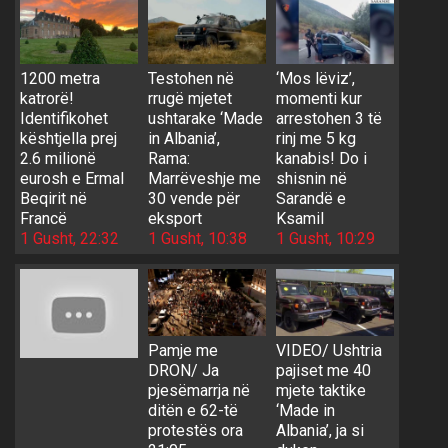
1200 metra
Testohen në
‘Mos lëviz’,
katrorë!
rrugë mjetet
momenti kur
Identifikohet
ushtarake ‘Made
arrestohen 3 të
kështjella prej
in Albania’,
rinj me 5 kg
2.6 milionë
Rama:
kanabis! Do i
eurosh e Ermal
Marrëveshje me
shisnin në
Beqirit në
30 vende për
Sarandë e
Francë
eksport
Ksamil
1 Gusht, 22:32
1 Gusht, 10:38
1 Gusht, 10:29
Pamje me
VIDEO/ Ushtria
DRON/ Ja
pajiset me 40
pjesëmarrja në
mjete taktike
ditën e 62-të
‘Made in
protestës ora
Albania’, ja si