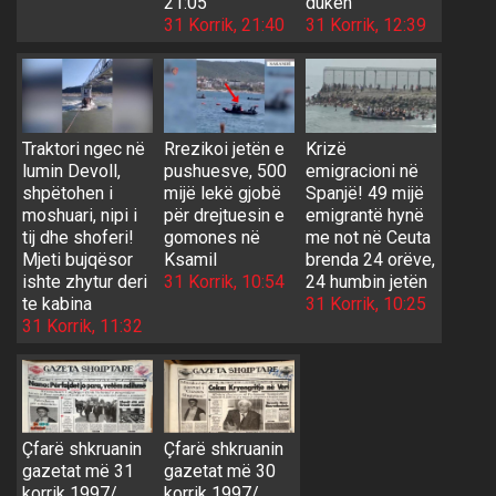
21:05
duken
31 Korrik, 21:40
31 Korrik, 12:39
Traktori ngec në
Rrezikoi jetën e
Krizë
lumin Devoll,
pushuesve, 500
emigracioni në
shpëtohen i
mijë lekë gjobë
Spanjë! 49 mijë
moshuari, nipi i
për drejtuesin e
emigrantë hynë
tij dhe shoferi!
gomones në
me not në Ceuta
Mjeti bujqësor
Ksamil
brenda 24 orëve,
ishte zhytur deri
31 Korrik, 10:54
24 humbin jetën
te kabina
31 Korrik, 10:25
31 Korrik, 11:32
Çfarë shkruanin
Çfarë shkruanin
gazetat më 31
gazetat më 30
korrik 1997/
korrik 1997/