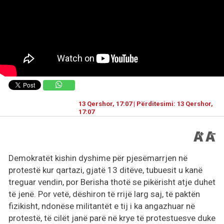
13 Qershor, 17:07 | Përditesimi: 13 Qershor,
17:07
Demokratët kishin dyshime për pjesëmarrjen në
protestë kur qartazi, gjatë 13 ditëve, tubuesit u kanë
treguar vendin, por Berisha thotë se pikërisht atje duhet
të jenë. Por vetë, dëshiron të rrijë larg saj, të paktën
fizikisht, ndonëse militantët e tij i ka angazhuar në
protestë, të cilët janë parë në krye të protestuesve duke