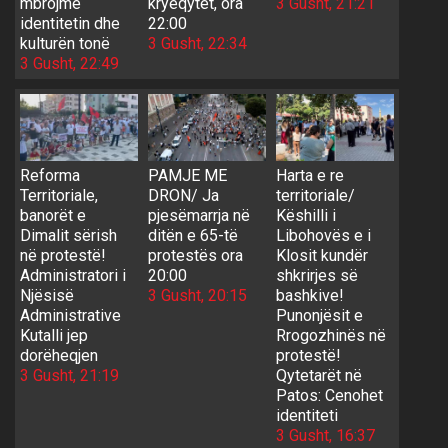
mbrojmë
kryeqytet, ora
3 Gusht, 21:21
identitetin dhe
22:00
kulturën tonë
3 Gusht, 22:34
3 Gusht, 22:49
Reforma
PAMJE ME
Harta e re
Territoriale,
DRON/ Ja
territoriale/
banorët e
pjesëmarrja në
Këshilli i
Dimalit sërish
ditën e 65-të
Libohovës e i
në protestë!
protestës ora
Klosit kundër
Administratori i
20:00
shkrirjes së
Njësisë
3 Gusht, 20:15
bashkive!
Administrative
Punonjësit e
Kutalli jep
Rrogozhinës në
dorëheqjen
protestë!
3 Gusht, 21:19
Qytetarët në
Patos: Cenohet
identiteti
3 Gusht, 16:37