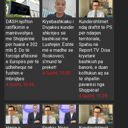
DASH njofton
Kryebashkiaku i
Kundërshtimet
ratifikimin e
Divjakës kundër
ndaj draftit të PS
marrëveshjes
shkrirjes së
për ndarjen
me Shqipërinë
bashkisë me
territoriale,
për huanë e 302
Lushnjën: Është
Spahiu në
mln $: Do të
më e madhe se
Report TV: Disa
forcojë aftësinë
Roskoveci,
kryetarë
e Europës për të
s’mund të
bashkish pa
udhëhequr në
preket!
banorë, e duan
fushën e
4 Gusht, 15:50
kolltukun aq sa
mbrojtjes
të shpallin
4 Gusht, 16:36
pavarësi nga
Shqipëria!
4 Gusht, 15:39
Hapja e
Spahiu: Nëse
Kundërshtimet