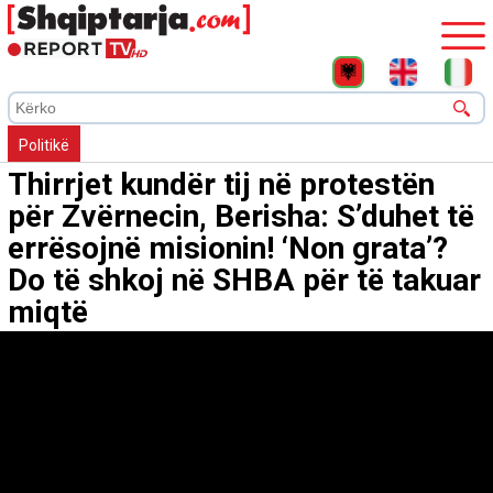
Politikë
Thirrjet kundër tij në protestën
për Zvërnecin, Berisha: S’duhet të
errësojnë misionin! ‘Non grata’?
Do të shkoj në SHBA për të takuar
miqtë