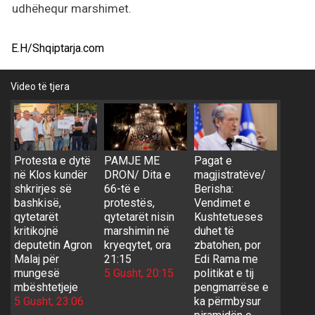
udhëhequr marshimet.
E.H/Shqiptarja.com
Video të tjera
Protesta e dytë
PAMJE ME
Pagat e
në Klos kundër
DRON/ Dita e
magjistratëve/
shkrirjes së
66-të e
Berisha:
bashkisë,
protestës,
Vendimet e
qytetarët
qytetarët nisin
Kushtetueses
kritikojnë
marshimin në
duhet të
deputetin Agron
kryeqytet, ora
zbatohen, por
Malaj për
21:15
Edi Rama me
mungesë
5 Gusht, 20:15
politikat e tij
mbështetjeje
pengmarrëse e
5 Gusht, 23:06
ka përmbysur