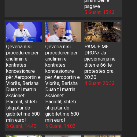
piramidën e
pagave
5 Gusht, 15:23
Qeveria nisi
Qeveria nisi
PAMJE ME
procedurën për
procedurën për
DRON/ Ja
anulimin e
anulimin e
pjesëmarrja në
kontratës
kontratës
ditën e 66-të
koncesionare
koncesionare
protestës ora
për Aeroportin e
për Aeroportin e
20:20
Vlorës, Berisha:
Vlorës, Berisha:
4 Gusht, 20:33
Duan t’i marrin
Duan t’i marrin
aksionet
aksionet
Pacollit, shteti
Pacollit, shteti
shqiptar do
shqiptar do
gjobitet me 500
gjobitet me 500
mln euro!
mln euro!
5 Gusht, 14:40
5 Gusht, 14:02