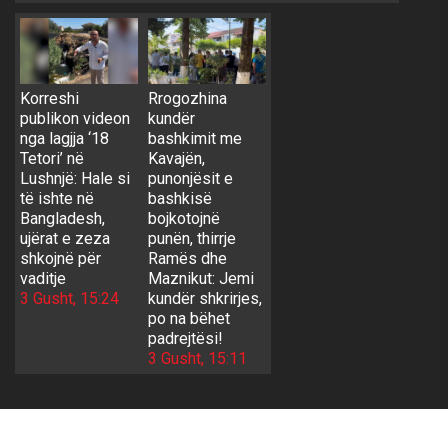
Korreshi
Rrogozhina
publikon videon
kundër
nga lagjja ‘18
bashkimit me
Tetori’ në
Kavajën,
Lushnjë: Hale si
punonjësit e
të ishte në
bashkisë
Bangladesh,
bojkotojnë
ujërat e zeza
punën, thirrje
shkojnë për
Ramës dhe
vaditje
Maznikut: Jemi
3 Gusht, 15:24
kundër shkrirjes,
po na bëhet
padrejtësi!
3 Gusht, 15:11