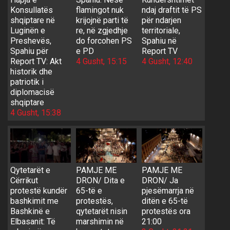
Konsullatës
flamingot nuk
ndaj draftit të PS
shqiptare në
krijojnë parti të
për ndarjen
Luginën e
re, në zgjedhje
territoriale,
Preshevës,
do forcohen PS
Spahiu në
Spahiu për
e PD
Report TV
Report TV: Akt
4 Gusht, 15:15
4 Gusht, 12:40
historik dhe
patriotik i
diplomacisë
shqiptare
4 Gusht, 15:38
Qytetarët e
PAMJE ME
PAMJE ME
Cërrikut
DRON/ Dita e
DRON/ Ja
protestë kundër
65-të e
pjesëmarrja në
bashkimit me
protestës,
ditën e 65-të
Bashkinë e
qytetarët nisin
protestës ora
Elbasanit: Të
marshimin në
21:00