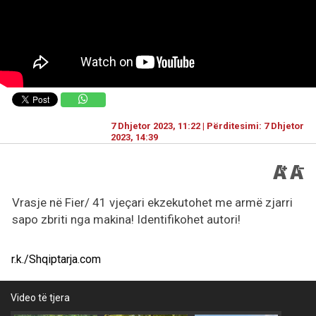
7 Dhjetor 2023, 11:22 | Përditesimi: 7 Dhjetor
2023, 14:39
Vrasje në Fier/ 41 vjeçari ekzekutohet me armë zjarri
sapo zbriti nga makina! Identifikohet autori!
r.k./Shqiptarja.com
Video të tjera