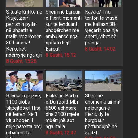
Situatë kritike në
Sherri në burgun
Kavajë/ I riu
Krujë, zjarri
e Fierit, momenti
tenton të vrasë
përfshin pyllin
kur të lënduarit
me kallash 38-
në shpatin e
shoqërohen me
vjeçarin pas një
malit, rrezikohen
ambulancë nga
sherri, vihet në
30 banesa!
spitali drejt
pranga
Kërkohet
Burgut
8 Gusht, 14:02
ndërhyrje nga ajri
8 Gusht, 15:12
8 Gusht, 15:26
Bilanci i një jave,
Fluks në Portin
Sherr në
1100 gjoba
e Durrësit! Mbi
dhomën e ajrimit
shpejtësie! Hita
6600 udhëtarë
në burgun e
në terren: Në 1
dhe 2100 mjete
Fierit, dy të
vit u hoqën 1
mbërrijnë sot
burgosur
mijë patenta prej
nga Italia
përfundojnë në
mbarimit të
8 Gusht, 12:47
spital