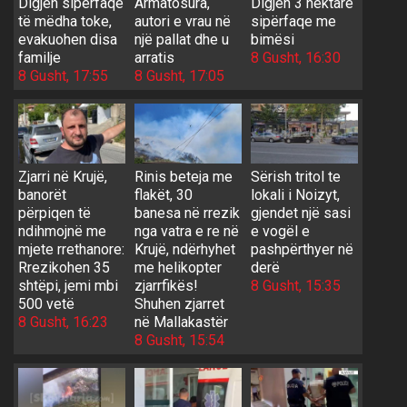
Digjen sipërfaqe
Armatosura,
Digjen 3 hektarë
të mëdha toke,
autori e vrau në
sipërfaqe me
evakuohen disa
një pallat dhe u
bimësi
familje
arratis
8 Gusht, 16:30
8 Gusht, 17:55
8 Gusht, 17:05
Zjarri në Krujë,
Rinis beteja me
Sërish tritol te
banorët
flakët, 30
lokali i Noizyt,
përpiqen të
banesa në rrezik
gjendet një sasi
ndihmojnë me
nga vatra e re në
e vogël e
mjete rrethanore:
Krujë, ndërhyhet
pashpërthyer në
Rrezikohen 35
me helikopter
derë
shtëpi, jemi mbi
zjarrfikës!
8 Gusht, 15:35
500 vetë
Shuhen zjarret
8 Gusht, 16:23
në Mallakastër
8 Gusht, 15:54