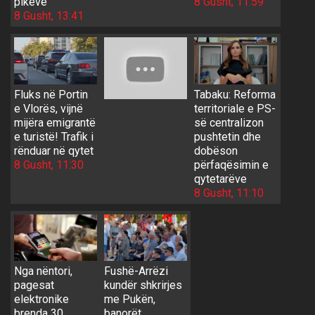
pikëve
8 Gusht, 11:59
8 Gusht, 13:41
Fluks në Portin
Tabaku: Reforma
e Vlorës, vijnë
territoriale e PS-
mijëra emigrantë
së centralizon
e turistë! Trafik i
pushtetin dhe
rënduar në qytet
dobëson
8 Gusht, 11:30
përfaqësimin e
qytetarëve
8 Gusht, 11:10
Nga nëntori,
Fushë-Arrëzi
pagesat
kundër shkrirjes
elektronike
me Pukën,
brenda 30
banorët