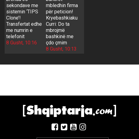
sekondave me
mbledhin firma
sistemin ‘TIPS
për peticion!
Clone’!
Kryebashkiaku
Transfertat edhe
Curri: Do ta
me numrin e
mbrojmë
telefonit
bashkinë me
8 Gusht, 10:16
çdo çmim
8 Gusht, 10:13