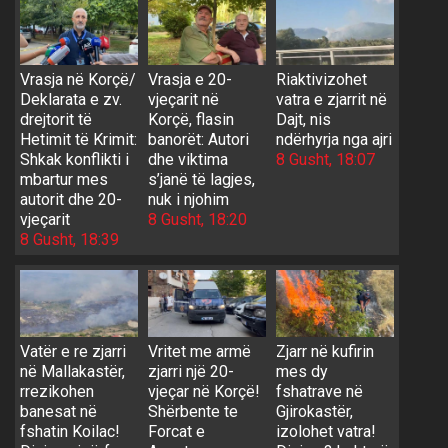
Vrasja në Korçë/
Vrasja e 20-
Riaktivizohet
Deklarata e zv.
vjeçarit në
vatra e zjarrit në
drejtorit të
Korçë, flasin
Dajt, nis
Hetimit të Krimit:
banorët: Autori
ndërhyrja nga ajri
Shkak konflikti i
dhe viktima
8 Gusht, 18:07
mbartur mes
s’janë të lagjes,
autorit dhe 20-
nuk i njohim
vjeçarit
8 Gusht, 18:20
8 Gusht, 18:39
Vatër e re zjarri
Vritet me armë
Zjarr në kufirin
në Mallakastër,
zjarri një 20-
mes dy
rrezikohen
vjeçar në Korçë!
fshatrave në
banesat në
Shërbente te
Gjirokastër,
fshatin Koilac!
Forcat e
izolohet vatra!