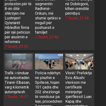
proteston për të
segmentin
në Dobërgorë,
8-ën ditë
Radhimë-
kthen orenditë
shkrirjen me
Orikum, më
përmbys
Lushnjen!
shumë qetësi e
7 Gusht, 21:38
Qytetarët
rregull për
mbledhin firma
pushuesit e
për një peticion
familjet
për anulimin e
7 Gusht, 22:40
reformës
7 Gusht, 23:05
Trafik i rënduar
Policia ndërhyn
Vlorë/ Prefektja
në autostradën
në plazhin e
Evis Allushi
Tiranë-Elbasan,
Spillesë, hiqen
vlerëson me
varg kilometrik
101 çadra dhe
certifikatë
automjetesh
202 shezlongë
mirënjohje
7 Gusht, 18:37
të vendosur pa
zjarrfikësit Luan
leje, procedohen
Kapaj dhe