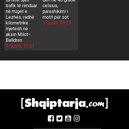
trafik të rënduar
celsius,
në rrugët e
parashikimi i
Lezhës, radhë
motit për sot
kilometrike
5 Gusht, 08:23
mjetesh në
aksin Milot–
Balldren
5 Gusht, 10:51