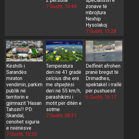
2 persona
specialistin e
7 Gusht, 13:44
zonave të
mbrojtura
Nexhip
Hysolakoj
7 Gusht, 13:28
Këshilli i
Temperatura
Delfinët afrohen
Sarandës
deri në 41 gradë
pranë bregut të
miraton
celcius dhe erë
Drimadhes,
vendimin, parkim
me shpejtësi
spektakël i rrallë
publik në
deri në 55 km/h,
për pushuesit
territorin e
parashikimi i
6 Gusht, 16:17
gjimnazit ‘Hasan
motit për ditën e
Tahsini’! PD:
sotme
Skandal,
7 Gusht, 08:31
cenohet siguria
e nxënësve
7 Gusht, 10:35