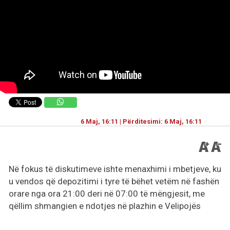
6 Maj, 16:11 | Përditesimi: 6 Maj, 16:11
Në fokus të diskutimeve ishte menaxhimi i mbetjeve, ku
u vendos që depozitimi i tyre të bëhet vetëm në fashën
orare nga ora 21:00 deri në 07:00 të mëngjesit, me
qëllim shmangien e ndotjes në plazhin e Velipojës