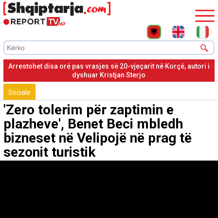
Arrestohet disa orë pas vrasjes së 20-vjeçarit në Korçë, autori i
dyshuar Kristjan Sterjo
Sociale
'Zero tolerim për zaptimin e
plazheve', Benet Beci mbledh
bizneset në Velipojë në prag të
sezonit turistik