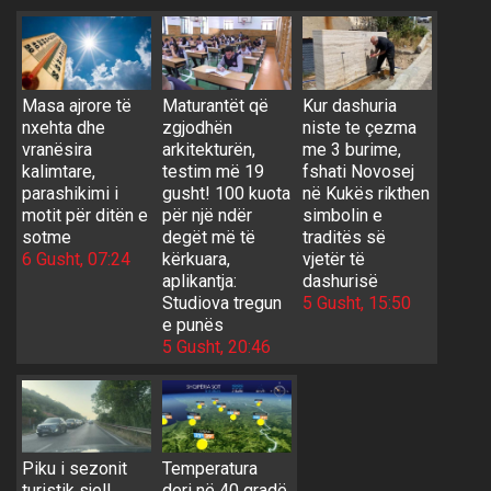
Masa ajrore të
Maturantët që
Kur dashuria
nxehta dhe
zgjodhën
niste te çezma
vranësira
arkitekturën,
me 3 burime,
kalimtare,
testim më 19
fshati Novosej
parashikimi i
gusht! 100 kuota
në Kukës rikthen
motit për ditën e
për një ndër
simbolin e
sotme
degët më të
traditës së
6 Gusht, 07:24
kërkuara,
vjetër të
aplikantja:
dashurisë
Studiova tregun
5 Gusht, 15:50
e punës
5 Gusht, 20:46
Piku i sezonit
Temperatura
turistik sjell
deri në 40 gradë