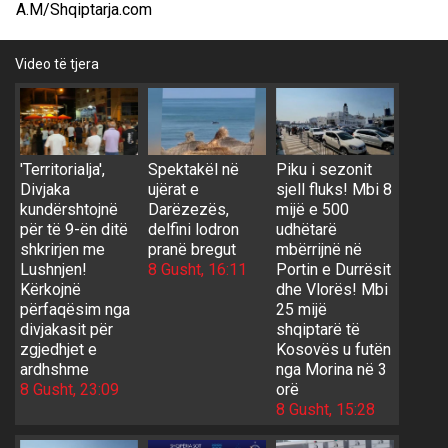
A.M/Shqiptarja.com
Video të tjera
'Territorialja',
Spektakël në
Piku i sezonit
Divjaka
ujërat e
sjell fluks! Mbi 8
kundërshtojnë
Darëzezës,
mijë e 500
për të 9-ën ditë
delfini lodron
udhëtarë
shkrirjen me
pranë bregut
mbërrijnë në
Lushnjen!
8 Gusht, 16:11
Portin e Durrësit
Kërkojnë
dhe Vlorës! Mbi
përfaqësim nga
25 mijë
divjakasit për
shqiptarë të
zgjedhjet e
Kosovës u futën
ardhshme
nga Morina në 3
8 Gusht, 23:09
orë
8 Gusht, 15:28