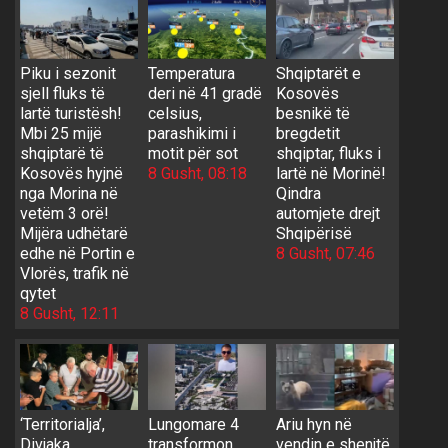
Piku i sezonit
Temperatura
Shqiptarët e
sjell fluks të
deri në 41 gradë
Kosovës
lartë turistësh!
celsius,
besnikë të
Mbi 25 mijë
parashikimi i
bregdetit
shqiptarë të
motit për sot
shqiptar, fluks i
Kosovës hyjnë
8 Gusht, 08:18
lartë në Morinë!
nga Morina në
Qindra
vetëm 3 orë!
automjete drejt
Mijëra udhëtarë
Shqipërisë
edhe në Portin e
8 Gusht, 07:46
Vlorës, trafik në
qytet
8 Gusht, 12:11
‘Territorialja’,
Lungomare 4
Ariu hyn në
Divjaka
transformon
vendin e shenjtë