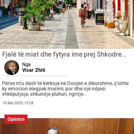
Fjalë të miat dhe fytyra ime prej Shkodre…
Nga
Visar Zhiti
Përse m’u desh të kërkoja në Dosjen e dikurshme, ç’ishte
ky emocion elegjiak murimi, por dhe një ndjesi
shkëputjeje, shkundje pluhuri, ngritje...
16 Maj 2023, 13:28
Opinion