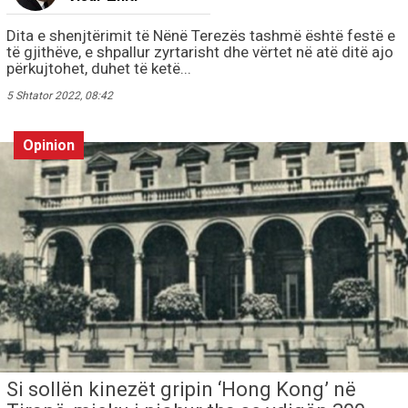
Dita e shenjtërimit të Nënë Terezës tashmë është festë e
të gjithëve, e shpallur zyrtarisht dhe vërtet në atë ditë ajo
përkujtohet, duhet të ketë...
5 Shtator 2022, 08:42
Opinion
Si sollën kinezët gripin ‘Hong Kong’ në