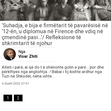
‘Suhadja, e bija e firmëtarit të pavarësisë në
‘12-ën, u diplomua në Firence dhe vdiq në
çmendinë pasi…’/ Refleksione të
shkrimtarit të njohur
Nga
Visar Zhiti
Atleti i parë, ai që do t:ë shënonte golin e parë… por dhe
përkthyes nga anglishtja…! Babai i tij kishte ardhur nga
Tuzi në Shkodër, nëna ishte...
6 Gusht 2022, 07:51
1
2