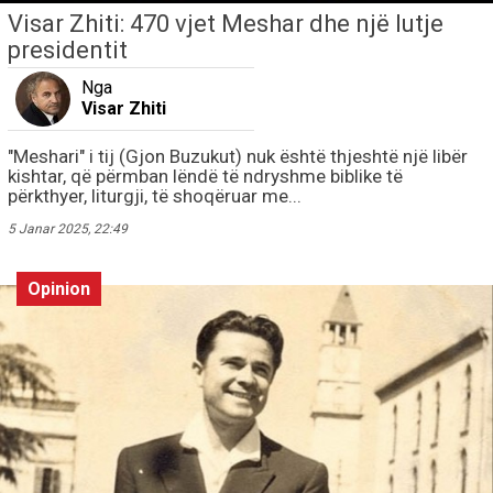
Visar Zhiti: 470 vjet Meshar dhe një lutje
presidentit
Nga
Visar Zhiti
"Meshari" i tij (Gjon Buzukut) nuk është thjeshtë një libër
kishtar, që përmban lëndë të ndryshme biblike të
përkthyer, liturgji, të shoqëruar me...
5 Janar 2025, 22:49
Opinion