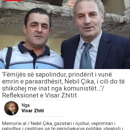
‘Fëmijës së sapolindur, prindërit i vunë
emrin e paraardhësit, Nebil Çika, i cili do të
shikohej me inat nga komunistët…’/
Refleksionet e Visar Zhitit
Nga
Visar Zhiti
Memorie.al / Nebil Çika, gazetari i njohur, veprimtari i
palodhur i çështjes së të përndjekurve politikë, idealisti i