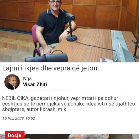
Lajmi i ikjes dhe vepra që jeton…
Nga
Visar Zhiti
NEBIL ÇIKA, gazetari i njohur, veprimtari i palodhur i
çështjes së të përndjekurve politikë, idealisti i së djathtës
shqiptare, autor librash, mik...
15 Prill 2023, 10:52
Dosje