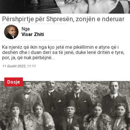
Përshpirtje për Shpresën, zonjën e nderuar
Nga
Visar Zhiti
Ka njerëz që ikin nga kjo jetë me pikëllimin e atyre që i
deshën dhe i duan deri sa të jenë, duke lenë dritën e tyre,
por, ja, që nuk përbëjnë...
11 Gusht 2022, 11:11
Dosje