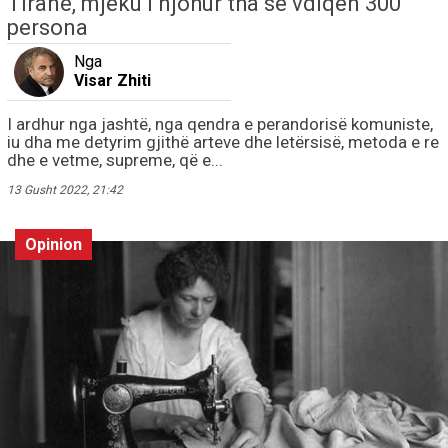
Tiranë, mjeku i njohur tha se vdiqën 300
persona
Nga
Visar Zhiti
I ardhur nga jashtë, nga qendra e perandorisë komuniste,
iu dha me detyrim gjithë arteve dhe letërsisë, metoda e re
dhe e vetme, supreme, që e...
13 Gusht 2022, 21:42
Opinion