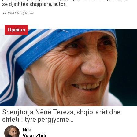
së djathtës shqiptare, autor...
14 Prill 2023, 07:36
Opinion
Shenjtorja Nënë Tereza, shqiptarët dhe
shteti i tyre përgjysmë…
Nga
Visar Zhiti