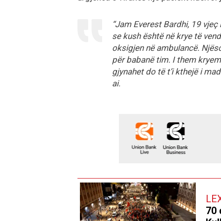
“Jam Everest Bardhi, 19 vjeç n
se kush është në krye të vendi
oksigjen në ambulancë. Njësoj
për babanë tim. I them kryemi
gjynahet do të t’i kthejë i mad
ai.
LE
70 