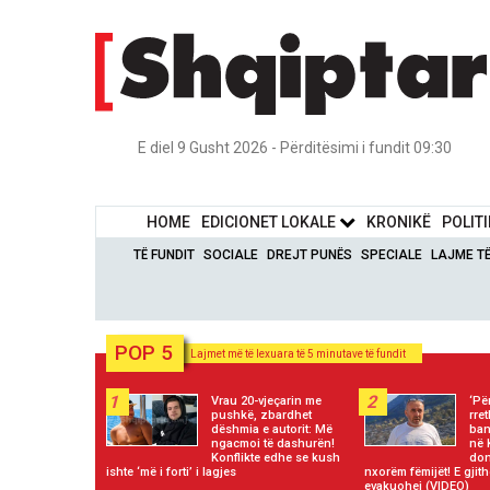
E diel 9 Gusht 2026 - Përditësimi i fundit 09:30
HOME
EDICIONET LOKALE
KRONIKË
POLIT
TË FUNDIT
SOCIALE
DREJT PUNËS
SPECIALE
LAJME T
POP 5
Lajmet më të lexuara të 5 minutave të fundit
1
2
Vrau 20-vjeçarin me
‘Pë
pushkë, zbardhet
rre
dëshmia e autorit: Më
ban
ngacmoi të dashurën!
në 
Konflikte edhe se kush
don
ishte ‘më i forti’ i lagjes
nxorëm fëmijët! E gjith
evakuohej (VIDEO)