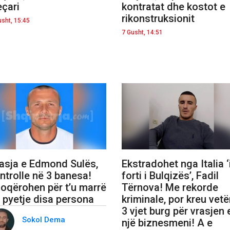
eçari
kontratat dhe kostot e
rikonstruksionit
usht, 15:45
7 Gusht, 14:51
asja e Edmond Sulës,
Ekstradohet nga Italia ‘
ntrolle në 3 banesa!
forti i Bulqizës’, Fadil
oqërohen për t’u marrë
Tërnova! Me rekorde
 pyetje disa persona
kriminale, por kreu vet
3 vjet burg për vrasjen 
Sokol Dema
një biznesmeni! A e