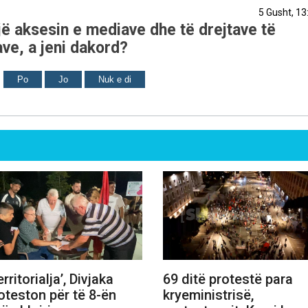
5 Gusht, 13
ë aksesin e mediave dhe të drejtave të
ve, a jeni dakord?
Po
Jo
Nuk e di
erritorialja’, Divjaka
69 ditë protestë para
oteston për të 8-ën
kryeministrisë,