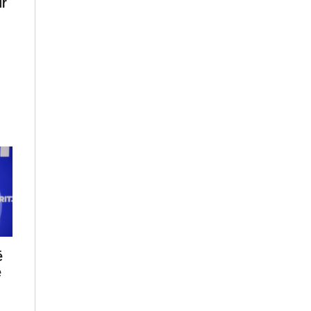
ur
ë
e