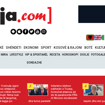
IKË
SHËNDETI
EKONOMI
SPORT
KOSOVË & RAJONI
BOTË
KULTU
Ë MIRA
LIFESTYLE
VIP & SPEKTAKËL
RECETA
HOROSKOPI
DOSJE
FOTOGALE
SONDAZHE
3
4
r 5 minuta zjarri
Infantino kërkon
thoi shtëpinë’,
ndihmën e Trump,
ori rrëfen tmerrin
formohet aleanca që
Krujë: Nëna nuk
do të paralizonte FIFA-
te të largohej,
n! Mocion mosbesimi
ë lagjja po
dhe turne paralelë
kapën dhe më çu