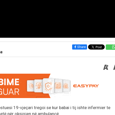
Share
58
estuesi 19-vjeçari tregoi se kur babai i tij ishte infermier te
 jetë për oksigjen në ambulancë.