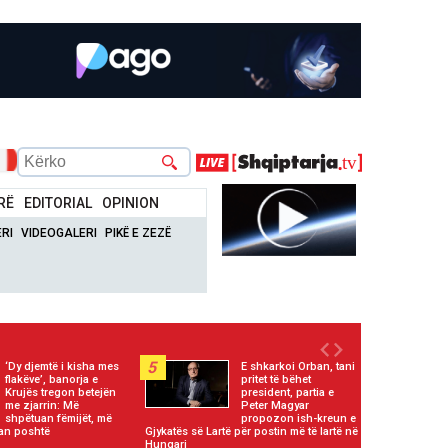
RË
EDITORIAL
OPINION
RI
VIDEOGALERI
PIKË E ZEZË
5
‘Dy djemtë i kisha mes
E shkarkoi Orban, tani
flakëve’, banorja e
pritet të bëhet
Krujës tregon betejën
president, partia e
me zjarrin: Më
Peter Magyar
shpëtuan fëmijët, më
propozon ish-kreun e
an poshtë
Gjykatës së Lartë për postin më të lartë në
Hungari