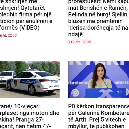
të shkrirjen me
protestuesit: Kemi kap
shnjen! Qytetarët
mat Berishën e Ramën,
ledhin firma për një
Belinda në burg! Sjellin
ticion për anulimin e
bluzën me premtimin
formës (VIDEO)
‘derisa dorëheqja të na
ndajë’
usht, 22:50
7 Gusht, 20:30
ranë/ 10-vjeçari
PD kërkon transparenc
rplaset nga motori dhe
për Galerinë Kombëtar
kina! Pranga 27-
të Artit: Prej 5 vitesh e
eçarit, nën hetim 47-
mbyllur, të publikohen