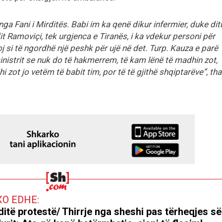
ga Fani i Mirditës. Babi im ka qenë dikur infermier, duke dit
t Ramoviçi, tek urgjenca e Tiranës, i ka vdekur personi për
 si të ngordhë një peshk për ujë në det. Turp. Kauza e parë
nistrit se nuk do të hakmerrem, të kam lënë të madhin zot,
hi zot jo vetëm të babit tim, por të të gjithë shqiptarëve”, tha
XO EDHE:
ditë protestë/ Thirrje nga sheshi pas tërheqjes së