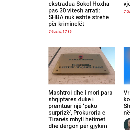
ekstradua Sokol Hoxha
vj
pas 30 vitesh arrati:
7 G
SHBA nuk është strehë
për kriminelët
7 Gusht, 17:39
Mashtroi dhe i mori para
Vr
shqiptares duke i
ko
premtuar një ‘pako
Sh
surprizë’, Prokuroria e
në
Tiranës mbyll hetimet
dhe dërgon për gjykim