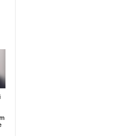
i
ëm
e