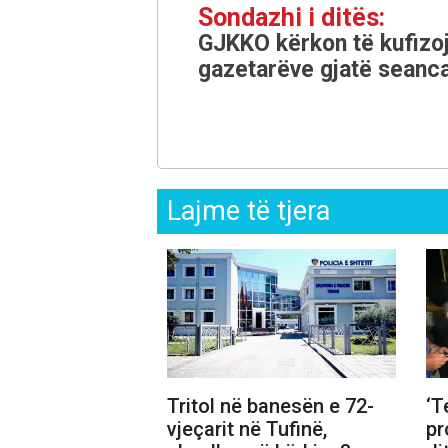
Sondazhi i ditës:
GJKKO kërkon të kufizoj
gazetarëve gjatë seanca
Lajme të tjera
Tritol në banesën e 72-
‘T
vjeçarit në Tufinë,
pr