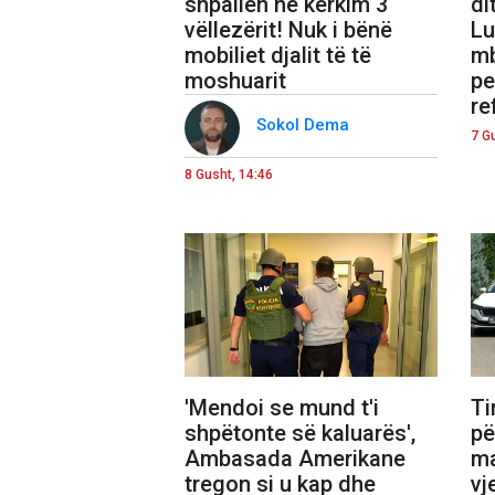
shpallen në kërkim 3
di
vëllezërit! Nuk i bënë
Lu
mobiliet djalit të të
mb
moshuarit
pe
re
Sokol Dema
7 G
8 Gusht, 14:46
'Mendoi se mund t'i
Ti
shpëtonte së kaluarës',
pë
Ambasada Amerikane
ma
tregon si u kap dhe
vj