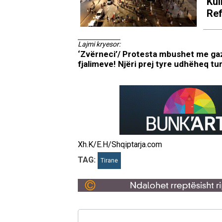
Kul
Ref
Lajmi kryesor:
‘Zvërneci’/ Protesta mbushet me gaze
fjalimeve! Njëri prej tyre udhëheq t
Xh.K/E.H/Shqiptarja.com
TAG:
Tirane