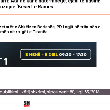
lurit: Ata që kanë hatërmbetje, ejani të flasim!
uzojnë ‘Besën’ e Ramës
tarët e Shkëlzen Berishës, PD i ngjit në tribunën e
urmën në rrugët e Tiranës