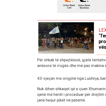
LE
‘Te
pro
vës
Për shkak të shpejtësisë, gjatë tentativë
anësore të rrugës dhe më pas makina 
43-vjeçari me origjinë nga Lushnja, ba
Nuk dihen shkaqet që e çuan Xhumarin dr
qenë më herët i proceduar për drejtim 
janë hequr pikët në patentë.