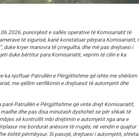
.06.2026, punonjësit e sallës operative të Komisariatit të
amerave të sigurisë, kanë konstatuar përpara Komisariatit, 
 duke kryer manovra të çrregullta, dhe më pas drejtuesi i
ti duke bërtitur para Komisariatit, veprim të cilin e ka
ve ka njoftuar Patrullën e Përgjithshme që ishte me shërbim
ariat, me qëllim verifikimin e drejtuesit të automjetit dhe
a parë Patrullën e Përgjithshme që vinte drejt Komisariatit,
ë madhe dhe pas disa minutash dyshohet se për shkak të
bjes së kontrollit mbi drejtimin e automjetit nga ana e
ërplasur me bordurat anësore të rrugës, në vendin e quajtur
dhe është përmbysur. Si pasojë, drejtuesi i automjetit, shteta