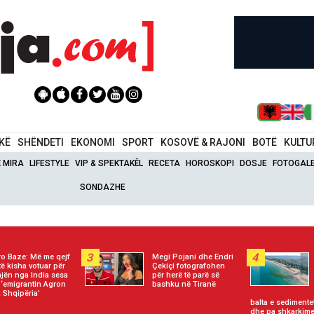
IKË
SHËNDETI
EKONOMI
SPORT
KOSOVË & RAJONI
BOTË
KULTU
Ë MIRA
LIFESTYLE
VIP & SPEKTAKËL
RECETA
HOROSKOPI
DOSJE
FOTOGALE
SONDAZHE
3
4
o Baze: Më me qejf
Megi Pojani dhe Endri
të kisha votuar për
Çekiçi fotografohen
jën nga India sesa
për herë të parë së
 ‘emigrantin Agron
bashku në Tiranë
 Shqipëria’
balta e sedimentet
dhe pa shkarkime