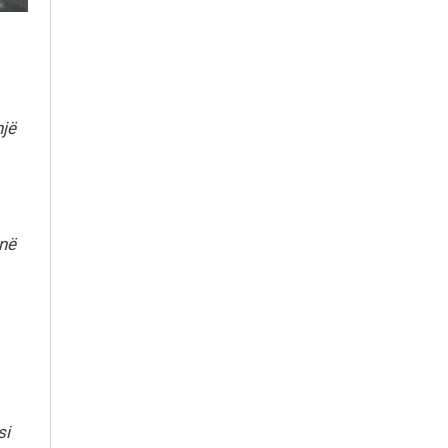
një
 në
si