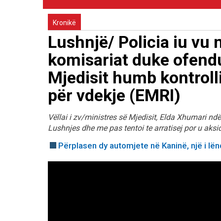
Kronikë
Lushnjë/ Policia iu vu 
komisariat duke ofendua
Mjedisit humb kontroll
për vdekje (EMRI)
Vëllai i zv/ministres së Mjedisit, Elda Xhumari ndë
Lushnjes dhe me pas tentoi te arratisej por u aksi
Përplasen dy automjete në Kaninë, një i lë