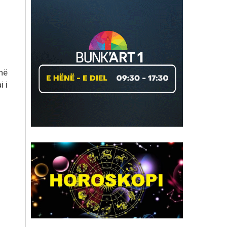
 në
i i