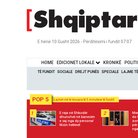
E hënë 10 Gusht 2026 - Përditësimi i fundit 07:07
HOME
EDICIONET LOKALE
KRONIKË
POLIT
TË FUNDIT
SOCIALE
DREJT PUNËS
SPECIALE
LAJME T
POP 5
Lajmet më të lexuara të 5 minutave të fundit
1
2
E reja në Shkodër
Mer
dhunohet në banesën
do 
e saj nga dy persona!
zon
Nisin hetimet
për
nga