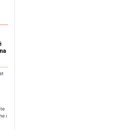
ë
 na
at
hte
he i