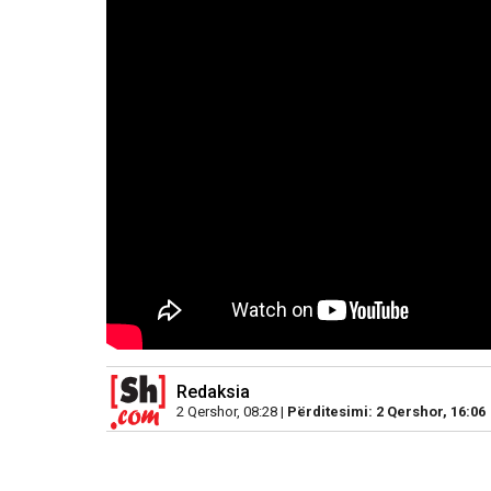
Redaksia
2 Qershor, 08:28 |
Përditesimi: 2 Qershor, 16:06