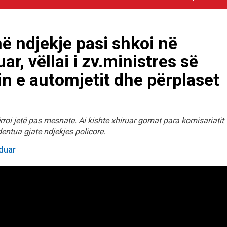
në ndjekje pasi shkoi në
r, vëllai i zv.ministres së
in e automjetit dhe përplaset
rroi jetë pas mesnate. Ai kishte xhiruar gomat para komisariatit 
dentua gjate ndjekjes policore.
nduar