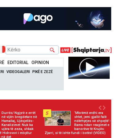
RË
EDITORIAL
OPINION
RI
VIDEOGALERI
PIKË E ZEZË
5
Durrës/ Ngjyrë e errët
‘Mbrëmë erdhi era
në vijën bregdetare në
shtet, jemi gjallë falë
Hamallaj, Ujësjellës-
ndërhyrjes së shpejtë’-
Kanalizimet: Nuk ka
Rama ndan reagimet e
ujëra të zeza, shkak
banorëve të Krujës:
! Hidrovori i mbyllur
Zjarri, si të ishte fundi i botës! (VIDEO)
 në det