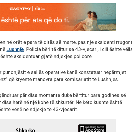
n në orët e para të ditës së marte, pas një aksidenti rrugor
 në
Lushnjë
. Policia bëri të ditur se 43-vjecari, i cili është vëlla
 është aksidentuar gjatë ndjekjes policore.
r punonjësit e sallës operative kanë konstatuar nëpërmjet
nz” që kryente manovra para komisariatit të Lushnjes.
qëndruar për disa momente duke bërtitur para godinës së
r disa herë në një kohë të shkurtër. Në këto kushte është
është vënë në ndjekje të 43-vjecarit.