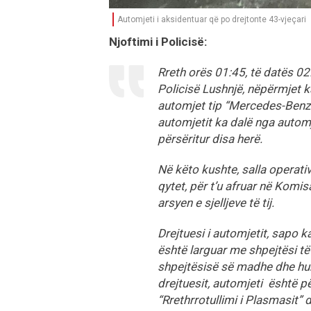
Automjeti i aksidentuar që po drejtonte 43-vjeçari
Njoftimi i Policisë:
Rreth orës 01:45, të datës 02
Policisë Lushnjë, nëpërmjet k
automjet tip “Mercedes-Benz”,
automjetit ka dalë nga automje
përsëritur disa herë.
Në këto kushte, salla operati
qytet, për t’u afruar në Komis
arsyen e sjelljeve të tij.
Drejtuesi i automjetit, sapo k
është larguar me shpejtësi t
shpejtësisë së madhe dhe hum
drejtuesit, automjeti është p
“Rrethrrotullimi i Plasmasit” 