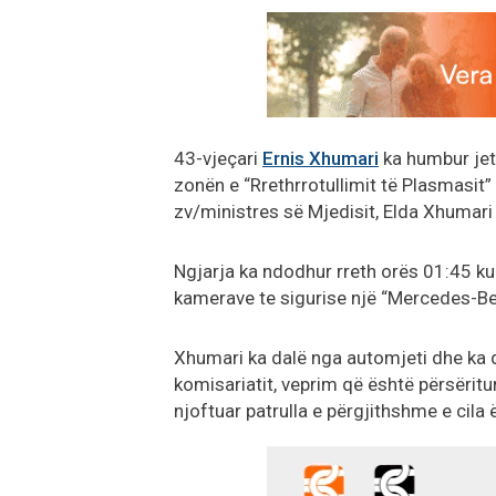
43-vjeçari
Ernis Xhumari
ka humbur jetë
zonën e “Rrethrrotullimit të Plasmasit”
zv/ministres së Mjedisit, Elda Xhumari
Ngjarja ka ndodhur rreth orës 01:45 ku
kamerave te sigurise një “Mercedes-Be
Xhumari ka dalë nga automjeti dhe ka 
komisariatit, veprim që është përsëritu
njoftuar patrulla e përgjithshme e cila 