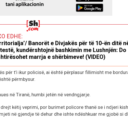
XO EDHE:
rritorialja’/ Banorët e Divjakës për të 10-ën ditë n
testë, kundërshtojnë bashkimin me Lushnjën: Do
htirësohet marrja e shërbimeve! (VIDEO)
s për t’i ikur policisë, ai është përplasur fillimisht me bordur
është përmbysur.
nues në Tiranë, humbi jetën në vendngjarje.
ejt këtij veprimi, por burimet policore thanë se i ndjeri kis
mjeti në gjendje të dehur dhe ishte ndëshkuar me gjobë si d