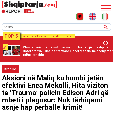
POP 5
Lajmet më të lexuara të 5 minutave të fundit
2
Plan terrorist për të sulmuar me bomba në një ndeshje të
Botërorit 2026 dhe për të vrarë Lionel Messin, në shënjestër
edhe Ronaldo
Kronikë
Aksioni në Maliq ku humbi jetën
efektivi Enea Mekolli, Hita viziton
te ‘Trauma’ policin Edison Adri që
mbeti i plagosur: Nuk tërhiqemi
asnjë hap përballë krimit!