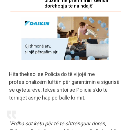
bluzën me premtimin ‘derisa
dorëheqja të na ndajë’
Hita theksoi se Policia do të vijojë me
profesionalizëm luftën për garantimin e sigurisë
së qytetarëve, teksa shtoi se Policia s’do të
tërhiqet asnjë hap përballë krimit.
"Erdha sot këtu për të të shtrënguar dorën,