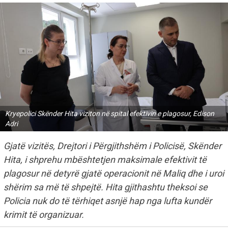
Kryepolici Skënder Hita viziton në spital efektivin e plagosur, Edison
Adri
Gjatë vizitës, Drejtori i Përgjithshëm i Policisë, Skënder
Hita, i shprehu mbështetjen maksimale efektivit të
plagosur në detyrë gjatë operacionit në Maliq dhe i uroi
shërim sa më të shpejtë. Hita gjithashtu theksoi se
Policia nuk do të tërhiqet asnjë hap nga lufta kundër
krimit të organizuar.