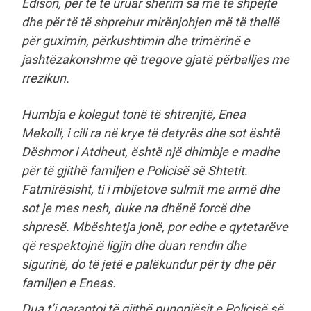
Edison, për të të uruar shërim sa më të shpejtë
dhe për të të shprehur mirënjohjen më të thellë
për guximin, përkushtimin dhe trimërinë e
jashtëzakonshme që tregove gjatë përballjes me
rrezikun.
Humbja e kolegut tonë të shtrenjtë, Enea
Mekolli, i cili ra në krye të detyrës dhe sot është
Dëshmor i Atdheut, është një dhimbje e madhe
për të gjithë familjen e Policisë së Shtetit.
Fatmirësisht, ti i mbijetove sulmit me armë dhe
sot je mes nesh, duke na dhënë forcë dhe
shpresë. Mbështetja jonë, por edhe e qytetarëve
që respektojnë ligjin dhe duan rendin dhe
sigurinë, do të jetë e palëkundur për ty dhe për
familjen e Eneas.
Dua t’i garantoj të gjithë punonjësit e Policisë së