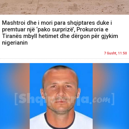
Mashtroi dhe i mori para shqiptares duke i
premtuar një ‘pako surprizë’, Prokuroria e
Tiranës mbyll hetimet dhe dërgon për gjykim
nigerianin
7 Gusht, 11:50