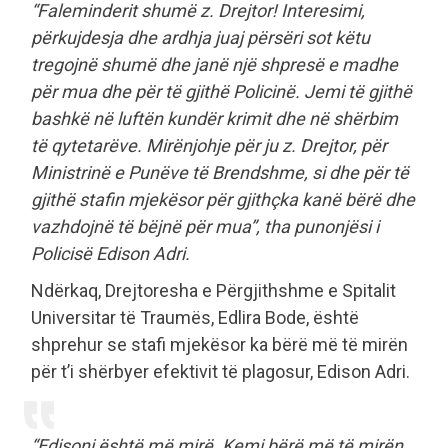
“Faleminderit shumë z. Drejtor! Interesimi,
përkujdesja dhe ardhja juaj përsëri sot këtu
tregojnë shumë dhe janë një shpresë e madhe
për mua dhe për të gjithë Policinë. Jemi të gjithë
bashkë në luftën kundër krimit dhe në shërbim
të qytetarëve. Mirënjohje për ju z. Drejtor, për
Ministrinë e Punëve të Brendshme, si dhe për të
gjithë stafin mjekësor për gjithçka kanë bërë dhe
vazhdojnë të bëjnë për mua”, tha punonjësi i
Policisë Edison Adri.
Ndërkaq, Drejtoresha e Përgjithshme e Spitalit
Universitar të Traumës, Edlira Bode, është
shprehur se stafi mjekësor ka bërë më të mirën
për t’i shërbyer efektivit të plagosur, Edison Adri.
“Edisoni është më mirë. Kemi bërë më të mirën,