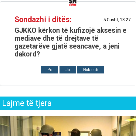
Sondazhi i ditës:
5 Gusht, 13:27
GJKKO kërkon të kufizojë aksesin e
mediave dhe të drejtave të
gazetarëve gjatë seancave, a jeni
dakord?
Po
Jo
Nuk e di
Lajme të tjera