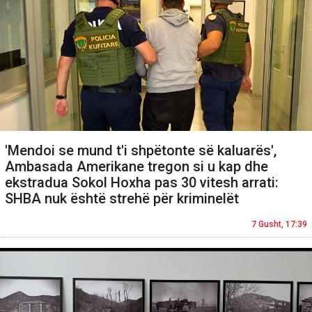
'Mendoi se mund t'i shpëtonte së kaluarës',
Ambasada Amerikane tregon si u kap dhe
ekstradua Sokol Hoxha pas 30 vitesh arrati:
SHBA nuk është strehë për kriminelët
7 Gusht, 17:39