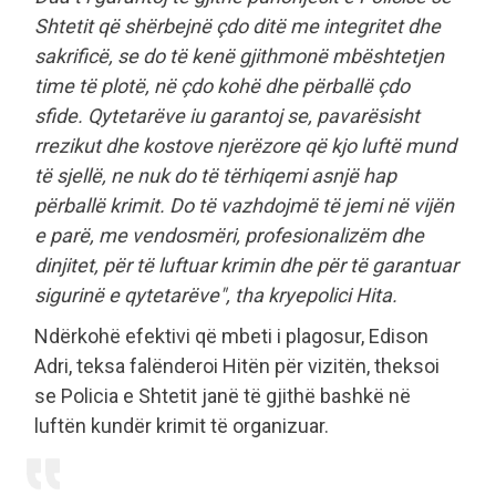
Shtetit që shërbejnë çdo ditë me integritet dhe
sakrificë, se do të kenë gjithmonë mbështetjen
time të plotë, në çdo kohë dhe përballë çdo
sfide. Qytetarëve iu garantoj se, pavarësisht
rrezikut dhe kostove njerëzore që kjo luftë mund
të sjellë, ne nuk do të tërhiqemi asnjë hap
përballë krimit. Do të vazhdojmë të jemi në vijën
e parë, me vendosmëri, profesionalizëm dhe
dinjitet, për të luftuar krimin dhe për të garantuar
sigurinë e qytetarëve", tha kryepolici Hita.
Ndërkohë efektivi që mbeti i plagosur, Edison
Adri, teksa falënderoi Hitën për vizitën, theksoi
se Policia e Shtetit janë të gjithë bashkë në
luftën kundër krimit të organizuar.