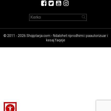
© 2011 - 2026 Shqiptarja.com - Ndalohet riprodhimi i paautorizuar i
kesaj faqeje