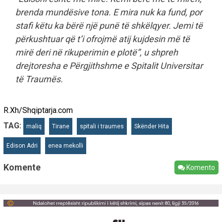
brenda mundësive tona. E mira nuk ka fund, por
stafi këtu ka bërë një punë të shkëlqyer. Jemi të
përkushtuar që t’i ofrojmë atij kujdesin më të
mirë deri në rikuperimin e plotë”, u shpreh
drejtoresha e Përgjithshme e Spitalit Universitar
të Traumës.
R.Xh/Shqiptarja.com
TAG:
maliq
Tirane
spitali i traumes
Skënder Hita
Edison Adri
enea mekolli
Komente
Komento