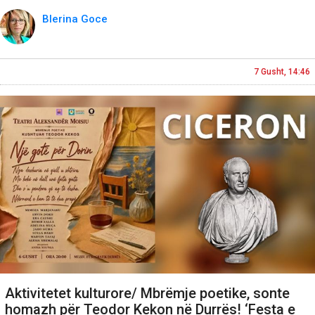
Blerina Goce
7 Gusht, 14:46
Aktivitetet kulturore/ Mbrëmje poetike, sonte
homazh për Teodor Kekon në Durrës! ‘Festa e