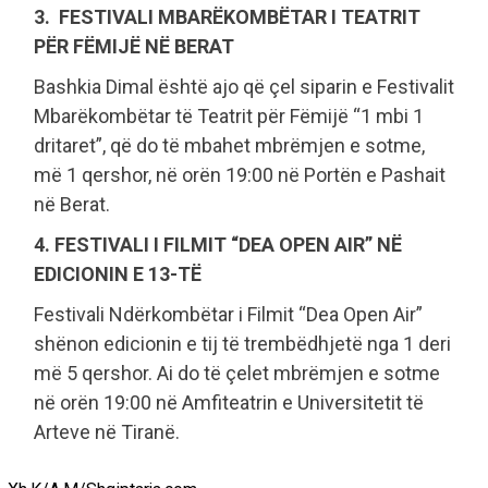
3. FESTIVALI MBARËKOMBËTAR I TEATRIT
PËR FËMIJË NË BERAT
Bashkia Dimal është ajo që çel siparin e Festivalit
Mbarëkombëtar të Teatrit për Fëmijë “1 mbi 1
dritaret”, që do të mbahet mbrëmjen e sotme,
më 1 qershor, në orën 19:00 në Portën e Pashait
në Berat.
4. FESTIVALI I FILMIT “DEA OPEN AIR” NË
EDICIONIN E 13-TË
Festivali Ndërkombëtar i Filmit “Dea Open Air”
shënon edicionin e tij të trembëdhjetë nga 1 deri
më 5 qershor. Ai do të çelet mbrëmjen e sotme
në orën 19:00 në Amfiteatrin e Universitetit të
Arteve në Tiranë.