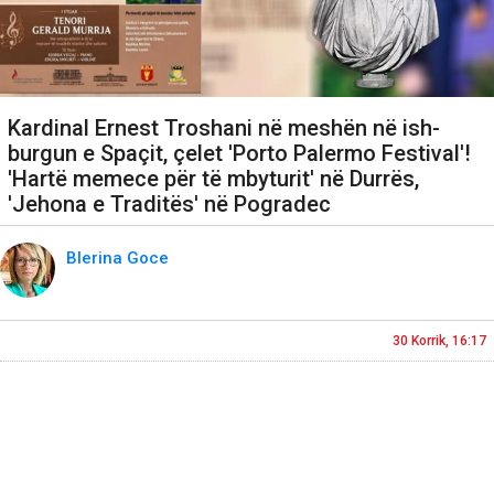
Kardinal Ernest Troshani në meshën në ish-
burgun e Spaçit, çelet 'Porto Palermo Festival'!
'Hartë memece për të mbyturit' në Durrës,
'Jehona e Traditës' në Pogradec
Blerina Goce
30 Korrik, 16:17