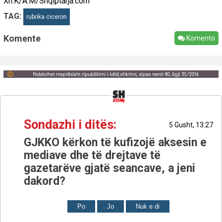
Xh.K/A.M/Shqiptarja.com
TAG:
rubrika ciceron
Komente
Komento
Sondazhi i ditës:
5 Gusht, 13:27
GJKKO kërkon të kufizojë aksesin e
mediave dhe të drejtave të
gazetarëve gjatë seancave, a jeni
dakord?
Po
Jo
Nuk e di