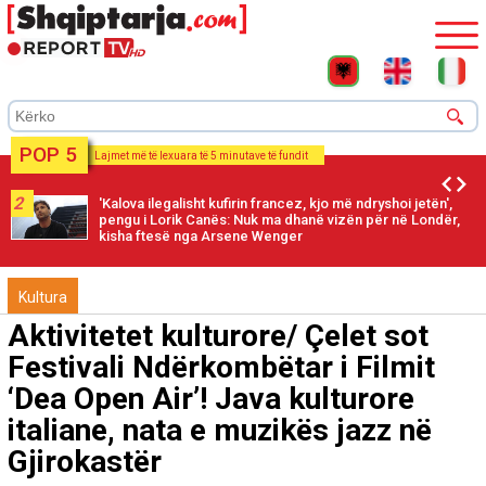
POP 5
Lajmet më të lexuara të 5 minutave të fundit
2
'Kalova ilegalisht kufirin francez, kjo më ndryshoi jetën',
pengu i Lorik Canës: Nuk ma dhanë vizën për në Londër,
kisha ftesë nga Arsene Wenger
Kultura
Aktivitetet kulturore/ Çelet sot
Festivali Ndërkombëtar i Filmit
‘Dea Open Air’! Java kulturore
italiane, nata e muzikës jazz në
Gjirokastër