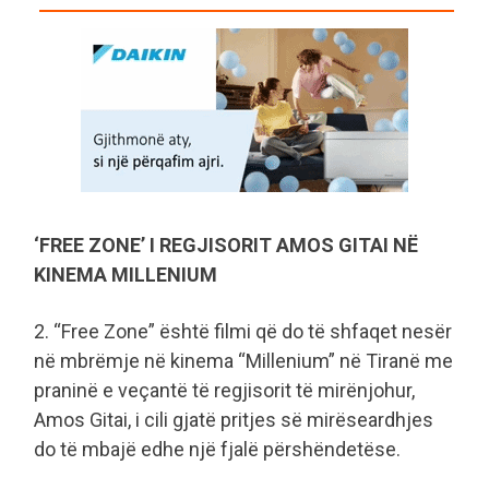
‘FREE ZONE’ I REGJISORIT AMOS GITAI NË
KINEMA MILLENIUM
2. “Free Zone” është filmi që do të shfaqet nesër
në mbrëmje në kinema “Millenium” në Tiranë me
praninë e veçantë të regjisorit të mirënjohur,
Amos Gitai, i cili gjatë pritjes së mirëseardhjes
do të mbajë edhe një fjalë përshëndetëse.