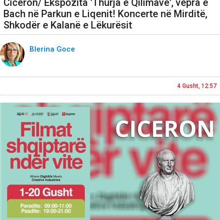
Ciceron/ Ekspozita 'Thurja e Qilimave', vepra e
Bach në Parkun e Liqenit! Koncerte në Mirditë,
Shkodër e Kalanë e Lëkurësit
Blerina Goce
4 Gusht, 12:57