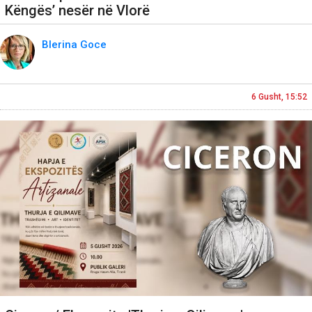
Këngës’ nesër në Vlorë
Blerina Goce
6 Gusht, 15:52