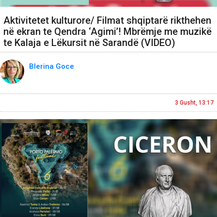
Aktivitetet kulturore/ Filmat shqiptarë rikthehen
në ekran te Qendra ‘Agimi’! Mbrëmje me muzikë
te Kalaja e Lëkursit në Sarandë (VIDEO)
Blerina Goce
3 Gusht, 13:17