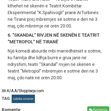
kthehet në skenën e Teatrit Kombëtar
Eksperimental “K.Spahivogli” pranë ArTurbinës
në Tiranë prej mbrëmjes së sotme e deri në 3
maj, çdo mbrëmje në orën 20:00.
6. “SKANDAL” RIVJEN NË SKENËN E TEATRIT
“METROPOL” NË TIRANË
Një komedi absurde mbi marrëdhëniet e sotme,
ku familja dhe lidhja burrë e grua janë në
ndryshim, teatri “Skandal” rivjen në skenën e
teatrit “Metropol” mbrëmjen e sotme deri në 3
maj, çdo natë në orën 20:00.
Xh.K/A.A/Shqiptarja.com
TAG:
rubrika ciceron
Komente
Komento