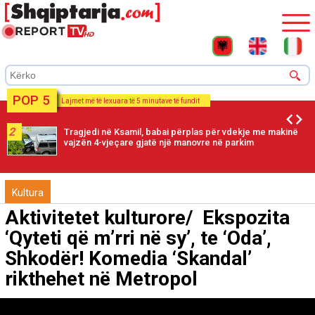
POP 5
Lajmet më të lexuara të 5 minutave të fundit
2
Tragjedi në Ksamil, babai përplas për vdekje me makinë
vajzën 4-vjeçare gjatë një manovre në parkim
Kultura
Aktivitetet kulturore/ Ekspozita
‘Qyteti që m’rri në sy’, te ‘Oda’,
Shkodër! Komedia ‘Skandal’
rikthehet në Metropol