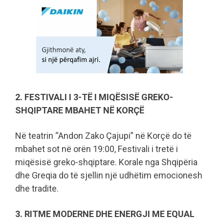
2. FESTIVALI I 3-TË I MIQËSISË GREKO-
SHQIPTARE MBAHET NË KORÇË
Në teatrin “Andon Zako Çajupi” në Korçë do të
mbahet sot në orën 19:00, Festivali i tretë i
miqësisë greko-shqiptare. Korale nga Shqipëria
dhe Greqia do të sjellin një udhëtim emocionesh
dhe tradite.
3. RITME MODERNE DHE ENERGJI ME EQUAL