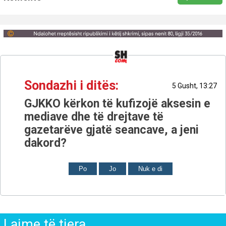
Sondazhi i ditës:
5 Gusht, 13:27
GJKKO kërkon të kufizojë aksesin e
mediave dhe të drejtave të
gazetarëve gjatë seancave, a jeni
dakord?
Po
Jo
Nuk e di
Lajme të tjera