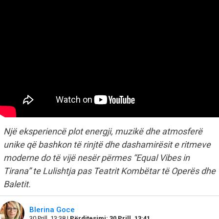
Një eksperiencë plot energji, muzikë dhe atmosferë
unike që bashkon të rinjtë dhe dashamirësit e ritmeve
moderne do të vijë nesër përmes “Equal Vibes in
Tirana” te Lulishtja pas Teatrit Kombëtar të Operës dhe
Baletit.
Blerina Goce
30 Prill, 13:38 |
Përditesimi: 30 Prill, 13:41