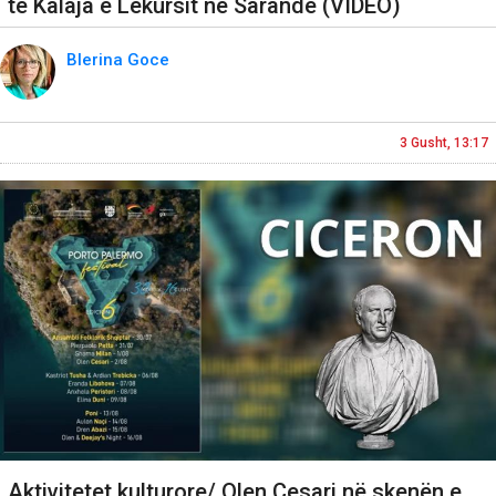
te Kalaja e Lëkursit në Sarandë (VIDEO)
Blerina Goce
3 Gusht, 13:17
Aktivitetet kulturore/ Olen Cesari në skenën e