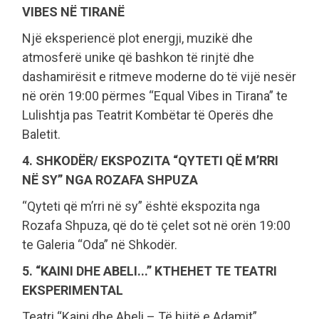
VIBES NË TIRANË
Një eksperiencë plot energji, muzikë dhe
atmosferë unike që bashkon të rinjtë dhe
dashamirësit e ritmeve moderne do të vijë nesër
në orën 19:00 përmes “Equal Vibes in Tirana” te
Lulishtja pas Teatrit Kombëtar të Operës dhe
Baletit.
4. SHKODËR/ EKSPOZITA “QYTETI QË M’RRI
NË SY” NGA ROZAFA SHPUZA
“Qyteti që m’rri në sy” është ekspozita nga
Rozafa Shpuza, që do të çelet sot në orën 19:00
te Galeria “Oda” në Shkodër.
5. “KAINI DHE ABELI...” KTHEHET TE TEATRI
EKSPERIMENTAL
Teatri “Kaini dhe Abeli – Të bijtë e Adamit”