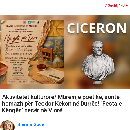
7 Gusht, 14:46
Aktivitetet kulturore/ Mbrëmje poetike, sonte
homazh për Teodor Kekon në Durrës! ‘Festa e
Këngës’ nesër në Vlorë
Blerina Goce