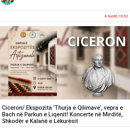
6 Gusht, 15:52
Ciceron/ Ekspozita 'Thurja e Qilimave', vepra e
Bach në Parkun e Liqenit! Koncerte në Mirditë,
Shkodër e Kalanë e Lëkurësit