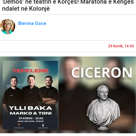
'Demos' në teatrin e Korçës! Maratona e Këngës
ndalet në Kolonjë
Blerina Goce
29 Korrik, 14:04