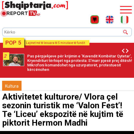
POP 5
Lajmet më të lexuara të 5 minutave të fundit
2
Pas përpjekjeve për krijimin e 'Kuvendit Kombëtar Qytetar',
Kryendrituri tërhiqet nga protesta: S’marr pjesë prej ditësh!
Mikrofoni komandohet nga uzurpatorët, protestuesit
kërcënohen
Kultura
Aktivitetet kulturore/ Vlora çel
sezonin turistik me ‘Valon Fest’!
Te ‘Liceu’ ekspozitë në kujtim të
piktorit Hermon Madhi