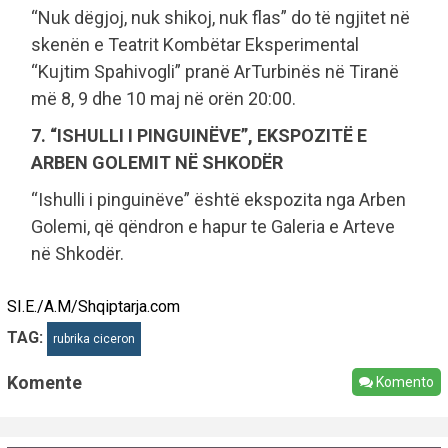
“Nuk dëgjoj, nuk shikoj, nuk flas” do të ngjitet në
skenën e Teatrit Kombëtar Eksperimental
“Kujtim Spahivogli” pranë ArTurbinës në Tiranë
më 8, 9 dhe 10 maj në orën 20:00.
7. “ISHULLI I PINGUINËVE”, EKSPOZITË E
ARBEN GOLEMIT NË SHKODËR
“Ishulli i pinguinëve” është ekspozita nga Arben
Golemi, që qëndron e hapur te Galeria e Arteve
në Shkodër.
SI.E./A.M/Shqiptarja.com
TAG:
rubrika ciceron
Komente
Komento