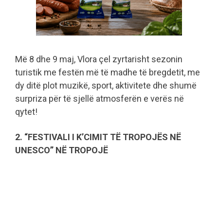
Më 8 dhe 9 maj, Vlora çel zyrtarisht sezonin
turistik me festën më të madhe të bregdetit, me
dy ditë plot muzikë, sport, aktivitete dhe shumë
surpriza për të sjellë atmosferën e verës në
qytet!
2. “FESTIVALI I K’CIMIT TË TROPOJËS NË
UNESCO” NË TROPOJË