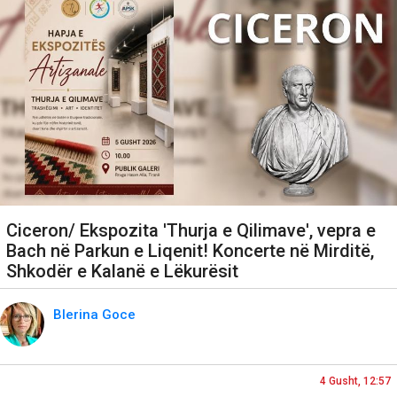
Ciceron/ Ekspozita 'Thurja e Qilimave', vepra e
Bach në Parkun e Liqenit! Koncerte në Mirditë,
Shkodër e Kalanë e Lëkurësit
Blerina Goce
4 Gusht, 12:57