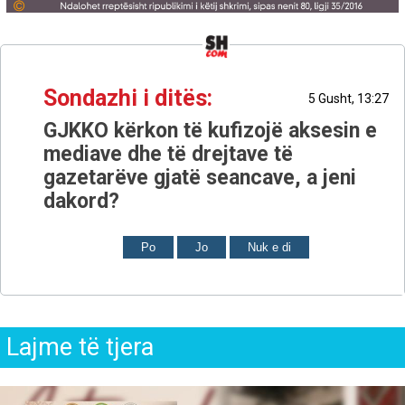
Sondazhi i ditës:
5 Gusht, 13:27
GJKKO kërkon të kufizojë aksesin e
mediave dhe të drejtave të
gazetarëve gjatë seancave, a jeni
dakord?
Po
Jo
Nuk e di
Lajme të tjera