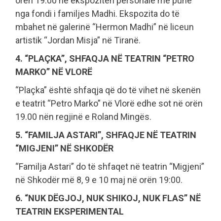
orën 19:00 në ekspozitën personale me punë
nga fondi i familjes Madhi. Ekspozita do të
mbahet në galerinë “Hermon Madhi” në liceun
artistik “Jordan Misja” në Tiranë.
4. “PLAÇKA”, SHFAQJA NË TEATRIN “PETRO
MARKO” NË VLORË
“Plaçka” është shfaqja që do të vihet në skenën
e teatrit “Petro Marko” në Vlorë edhe sot në orën
19.00 nën regjinë e Roland Mingës.
5. “FAMILJA ASTARI”, SHFAQJE NË TEATRIN
“MIGJENI” NË SHKODËR
“Familja Astari” do të shfaqet në teatrin “Migjeni”
në Shkodër më 8, 9 e 10 maj në orën 19:00.
6. “NUK DËGJOJ, NUK SHIKOJ, NUK FLAS” NË
TEATRIN EKSPERIMENTAL