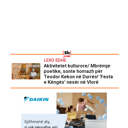
LEXO EDHE:
Aktivitetet kulturore/ Mbrëmje
poetike, sonte homazh për
Teodor Kekon në Durrës! ‘Festa
e Këngës’ nesër në Vlorë