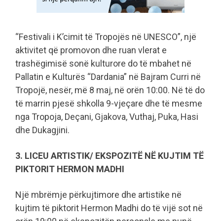
“Festivali i K’cimit të Tropojës në UNESCO”, një
aktivitet që promovon dhe ruan vlerat e
trashëgimisë sonë kulturore do të mbahet në
Pallatin e Kulturës “Dardania” në Bajram Curri në
Tropojë, nesër, më 8 maj, në orën 10:00. Në të do
të marrin pjesë shkolla 9-vjeçare dhe të mesme
nga Tropoja, Deçani, Gjakova, Vuthaj, Puka, Hasi
dhe Dukagjini.
3. LICEU ARTISTIK/ EKSPOZITË NË KUJTIM TË
PIKTORIT HERMON MADHI
Një mbrëmje përkujtimore dhe artistike në
kujtim të piktorit Hermon Madhi do të vijë sot në