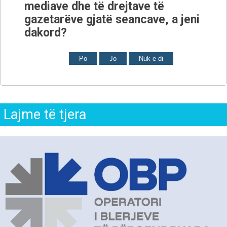
mediave dhe të drejtave të
gazetarëve gjatë seancave, a jeni
dakord?
Po
Jo
Nuk e di
Lajme të tjera