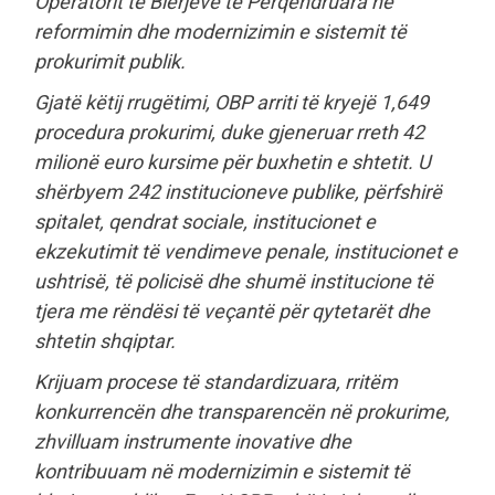
Operatorit të Blerjeve të Përqendruara në
reformimin dhe modernizimin e sistemit të
prokurimit publik.
Gjatë këtij rrugëtimi, OBP arriti të kryejë 1,649
procedura prokurimi, duke gjeneruar rreth 42
milionë euro kursime për buxhetin e shtetit. U
shërbyem 242 institucioneve publike, përfshirë
spitalet, qendrat sociale, institucionet e
ekzekutimit të vendimeve penale, institucionet e
ushtrisë, të policisë dhe shumë institucione të
tjera me rëndësi të veçantë për qytetarët dhe
shtetin shqiptar.
Krijuam procese të standardizuara, rritëm
konkurrencën dhe transparencën në prokurime,
zhvilluam instrumente inovative dhe
kontribuuam në modernizimin e sistemit të