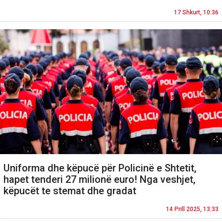
17 Shkurt, 10:36
Uniforma dhe këpucë për Policinë e Shtetit,
hapet tenderi 27 milionë euro! Nga veshjet,
këpucët te stemat dhe gradat
14 Prill 2025, 13:33