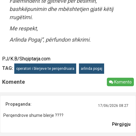
Faleminderit të gjithëve për besimin,
bashkëpunimin dhe mbështetjen gjatë këtij
rrugëtimi.
Me respekt,
Arlinda Pogaj”, përfundon shkrimi.
P.J/K.B/Shqiptarja.com
TAG:
operatori i blerjeve te perqendruara
arlinda pogaj
Komente
Komento
Propaganda:
17/06/2026 08:27
Perqendrove shume blerje ????
Përgjigju