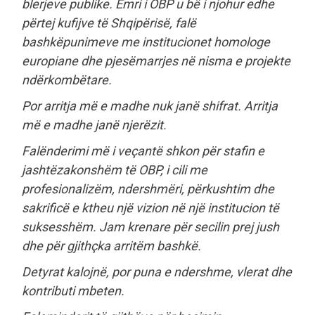
blerjeve publike. Emri i OBP u bë i njohur edhe
përtej kufijve të Shqipërisë, falë
bashkëpunimeve me institucionet homologe
europiane dhe pjesëmarrjes në nisma e projekte
ndërkombëtare.
Por arritja më e madhe nuk janë shifrat. Arritja
më e madhe janë njerëzit.
Falënderimi më i veçantë shkon për stafin e
jashtëzakonshëm të OBP, i cili me
profesionalizëm, ndershmëri, përkushtim dhe
sakrificë e ktheu një vizion në një institucion të
suksesshëm. Jam krenare për secilin prej jush
dhe për gjithçka arritëm bashkë.
Detyrat kalojnë, por puna e ndershme, vlerat dhe
kontributi mbeten.