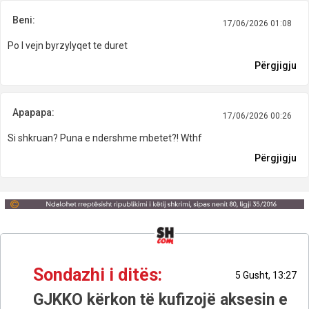
Beni:
17/06/2026 01:08
Po I vejn byrzylyqet te duret
Përgjigju
Apapapa:
17/06/2026 00:26
Si shkruan? Puna e ndershme mbetet?! Wthf
Përgjigju
Sondazhi i ditës:
5 Gusht, 13:27
GJKKO kërkon të kufizojë aksesin e