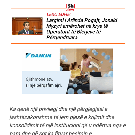
LEXO EDHE:
Largimi i Arlinda Pogajt, Jonaid
Myzyri emërohet në krye të
Operatorit të Blerjeve të
Përqendruara
Ka qenë një privilegj dhe një përgjegjësi e
jashtëzakonshme të jem pjesë e krijimit dhe
konsolidimit të një institucioni që u ndërtua nga e
para dhe që sot ka fituar besimin e