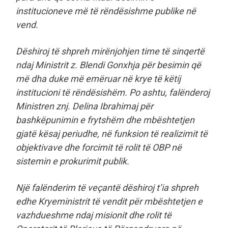
institucioneve më të rëndësishme publike në
vend.
Dëshiroj të shpreh mirënjohjen time të sinqertë
ndaj Ministrit z. Blendi Gonxhja për besimin që
më dha duke më emëruar në krye të këtij
institucioni të rëndësishëm. Po ashtu, falënderoj
Ministren znj. Delina Ibrahimaj për
bashkëpunimin e frytshëm dhe mbështetjen
gjatë kësaj periudhe, në funksion të realizimit të
objektivave dhe forcimit të rolit të OBP në
sistemin e prokurimit publik.
Një falënderim të veçantë dëshiroj t’ia shpreh
edhe Kryeministrit të vendit për mbështetjen e
vazhdueshme ndaj misionit dhe rolit të