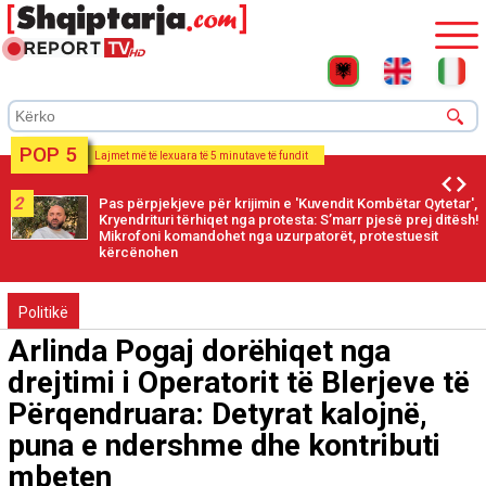
POP 5
Lajmet më të lexuara të 5 minutave të fundit
2
Pas përpjekjeve për krijimin e 'Kuvendit Kombëtar Qytetar',
Kryendrituri tërhiqet nga protesta: S’marr pjesë prej ditësh!
Mikrofoni komandohet nga uzurpatorët, protestuesit
kërcënohen
Politikë
Arlinda Pogaj dorëhiqet nga
drejtimi i Operatorit të Blerjeve të
Përqendruara: Detyrat kalojnë,
puna e ndershme dhe kontributi
mbeten