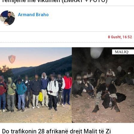
fëmijërie me viktimën (EMRAT + FOTO)
Armand Braho
8 Gusht, 16:52
Do trafikonin 28 afrikanë drejt Malit të Zi