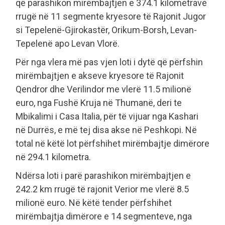
që parashikon mirëmbajtjen e 374.1 kilometrave
rrugë në 11 segmente kryesore të Rajonit Jugor
si Tepelenë-Gjirokastër, Orikum-Borsh, Levan-
Tepelenë apo Levan Vlorë.
Për nga vlera më pas vjen loti i dytë që përfshin
mirëmbajtjen e akseve kryesore të Rajonit
Qendror dhe Verilindor me vlerë 11.5 milionë
euro, nga Fushë Kruja në Thumanë, deri te
Mbikalimi i Casa Italia, për të vijuar nga Kashari
në Durrës, e më tej disa akse në Peshkopi. Në
total në këtë lot përfshihet mirëmbajtje dimërore
në 294.1 kilometra.
Ndërsa loti i parë parashikon mirëmbajtjen e
242.2 km rrugë të rajonit Verior me vlerë 8.5
milionë euro. Në këtë tender përfshihet
mirëmbajtja dimërore e 14 segmenteve, nga