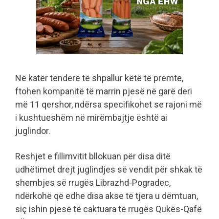
Në katër tenderë të shpallur këtë të premte,
ftohen kompanitë të marrin pjesë në garë deri
më 11 qershor, ndërsa specifikohet se rajoni më
i kushtueshëm në mirëmbajtje është ai
juglindor.
Reshjet e fillimvitit bllokuan për disa ditë
udhëtimet drejt juglindjes së vendit për shkak të
shembjes së rrugës Librazhd-Pogradec,
ndërkohë që edhe disa akse të tjera u dëmtuan,
siç ishin pjesë të caktuara të rrugës Qukës-Qafë