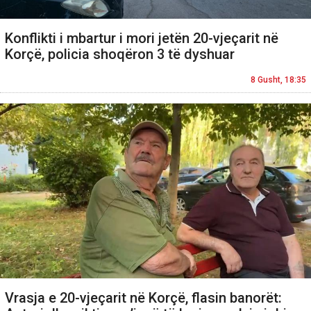
Konflikti i mbartur i mori jetën 20-vjeçarit në
Korçë, policia shoqëron 3 të dyshuar
8 Gusht, 18:35
Vrasja e 20-vjeçarit në Korçë, flasin banorët: