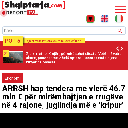
POP 5
Lajmet më të lexuara të 5 minutave të fundit
2
Zjarri rrethoi Krujën, përmirësohet situata! Vetëm 2 vatra
aktive, punohet me 2 helikopterë! Banorët ende s’janë
kthyer në banesa
Ekonomi
ARRSH hap tendera me vlerë 46.7
mln € për mirëmbajtjen e rrugëve
në 4 rajone, juglindja më e ‘kripur’