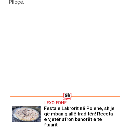
Plloçë.
LEXO EDHE:
Festa e Lakrorit në Polenë, shije
që mban gjallë traditën! Receta
e vjetër afron banorët e të
ftuarit