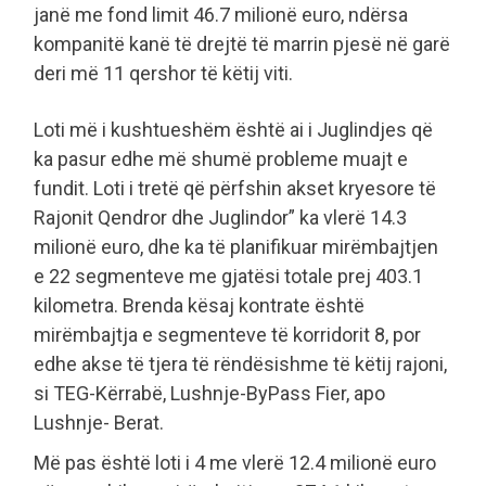
janë me fond limit 46.7 milionë euro, ndërsa
kompanitë kanë të drejtë të marrin pjesë në garë
deri më 11 qershor të këtij viti.
Loti më i kushtueshëm është ai i Juglindjes që
ka pasur edhe më shumë probleme muajt e
fundit. Loti i tretë që përfshin akset kryesore të
Rajonit Qendror dhe Juglindor” ka vlerë 14.3
milionë euro, dhe ka të planifikuar mirëmbajtjen
e 22 segmenteve me gjatësi totale prej 403.1
kilometra. Brenda kësaj kontrate është
mirëmbajtja e segmenteve të korridorit 8, por
edhe akse të tjera të rëndësishme të këtij rajoni,
si TEG-Kërrabë, Lushnje-ByPass Fier, apo
Lushnje- Berat.
Më pas është loti i 4 me vlerë 12.4 milionë euro