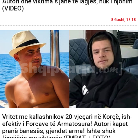
Autori dhe viktima s’janë të lagjes, nuk i njohim
(VIDEO)
8 Gusht, 18:18
Vritet me kallashnikov 20-vjeçari në Korçë, ish-
efektiv i Forcave të Armatosura! Autori kapet
pranë banesës, gjendet arma! Ishte shok