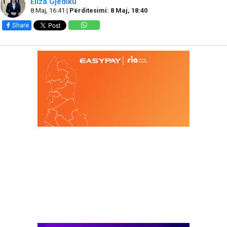
Eliza Gjediku
8 Maj, 16:41 |
Përditesimi: 8 Maj, 18:40
Share