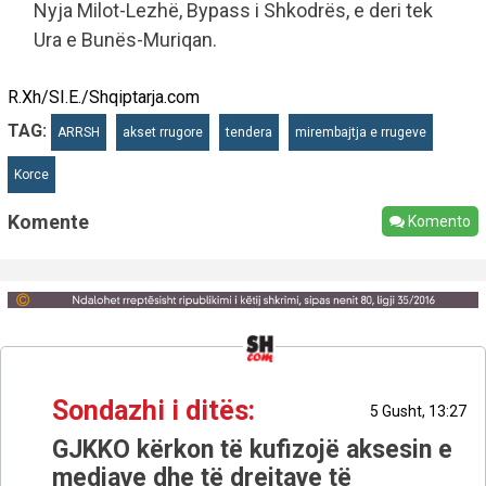
Nyja Milot-Lezhë, Bypass i Shkodrës, e deri tek
Ura e Bunës-Muriqan.
R.Xh/SI.E./Shqiptarja.com
TAG:
ARRSH
akset rrugore
tendera
mirembajtja e rrugeve
Korce
Komente
Komento
Sondazhi i ditës:
5 Gusht, 13:27
GJKKO kërkon të kufizojë aksesin e
mediave dhe të drejtave të