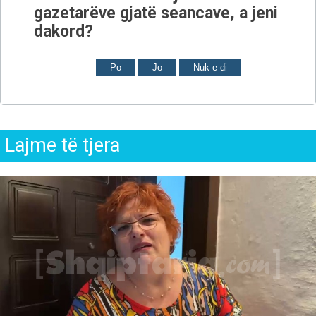
gazetarëve gjatë seancave, a jeni
dakord?
Po
Jo
Nuk e di
Lajme të tjera