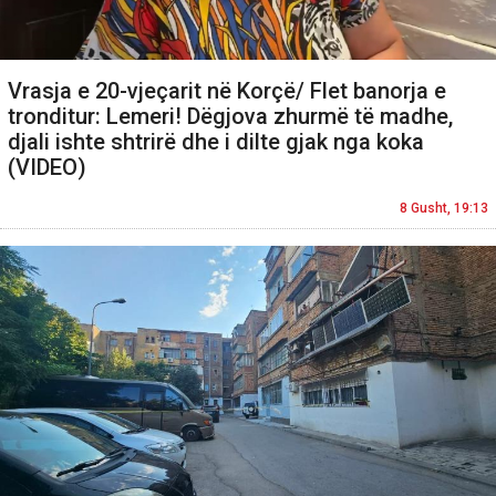
Vrasja e 20-vjeçarit në Korçë/ Flet banorja e
tronditur: Lemeri! Dëgjova zhurmë të madhe,
djali ishte shtrirë dhe i dilte gjak nga koka
(VIDEO)
8 Gusht, 19:13