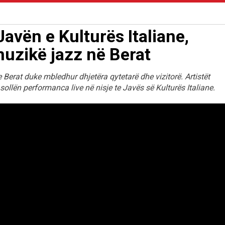
 Javën e Kulturës Italiane,
zikë jazz në Berat
 Berat duke mbledhur dhjetëra qytetarë dhe vizitorë. Artistët
ollën performanca live në nisje te Javës së Kulturës Italiane.