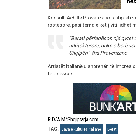
nes
Konsulli Achille Provenzano u shpreh se 
rastësore, pasi tema e këtij viti lidhet
“Berati përfaqëson një qytet
arkitekturore, duke e bërë vend
Shqipëri”, tha Provenzano.
Artistët italianë u shprehën të impresio
të Unescos.
R.D/A.M/Shqiptarja.com
TAG:
Java e Kulturës Italiane
Berat