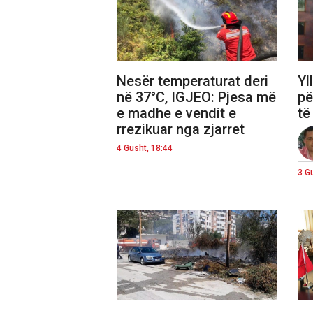
Nesër temperaturat deri
Yl
në 37°C, IGJEO: Pjesa më
pë
e madhe e vendit e
të
rrezikuar nga zjarret
4 Gusht, 18:44
3 G