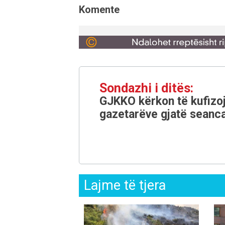
Komente
Sondazhi i ditës:
GJKKO kërkon të kufizoj
gazetarëve gjatë seanca
Lajme të tjera