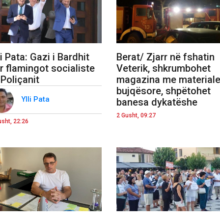
li Pata: Gazi i Bardhit
Berat/ Zjarr në fshatin
r flamingot socialiste
Veterik, shkrumbohet
 Poliçanit
magazina me material
bujqësore, shpëtohet
Ylli Pata
banesa dykatëshe
2 Gusht, 09:27
usht, 22:26