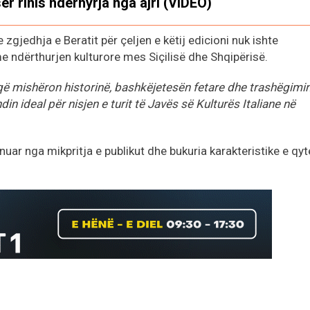
ër rinis ndërhyrja nga ajri (VIDEO)
zgjedhja e Beratit për çeljen e këtij edicioni nuk ishte
 me ndërthurjen kulturore mes Siçilisë dhe Shqipërisë.
 që mishëron historinë, bashkëjetesën fetare dhe trashëgimi
in ideal për nisjen e turit të Javës së Kulturës Italiane në
nuar nga mikpritja e publikut dhe bukuria karakteristike e qyt