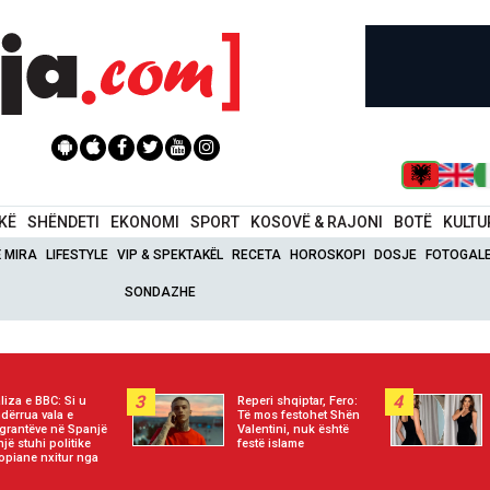
IKË
SHËNDETI
EKONOMI
SPORT
KOSOVË & RAJONI
BOTË
KULTU
Ë MIRA
LIFESTYLE
VIP & SPEKTAKËL
RECETA
HOROSKOPI
DOSJE
FOTOGALE
SONDAZHE
3
4
liza e BBC: Si u
Reperi shqiptar, Fero:
dërrua vala e
Të mos festohet Shën
grantëve në Spanjë
Valentini, nuk është
një stuhi politike
festë islame
opiane nxitur nga