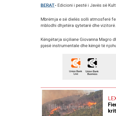
BERAT
-
Edicioni i pestë i Javës së Kult
Mbrëmja e së dielës solli atmosferë fes
mblodhi dhjetëra qytetarë dhe vizitorë.
Këngëtarja siçiliane Giovanna Magro dh
pjesë instrumentale dhe këngë të njohur
LE
Fie
kri