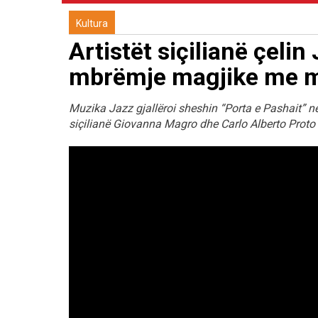
Kultura
Artistët siçilianë çelin
mbrëmje magjike me mu
Muzika Jazz gjallëroi sheshin “Porta e Pashait” ne
siçilianë Giovanna Magro dhe Carlo Alberto Proto s