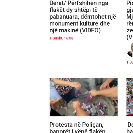
Berat/ Përfshihen nga
Pi
flakët dy shtëpi të
gj
pabanuara, dëmtohet një
Mj
monument kulture dhe
rë
një makinë (VIDEO)
ze
(V
1 Gusht, 16:08
1 G
Protesta në Poliçan,
'D
banorët i vënë flakën
ha