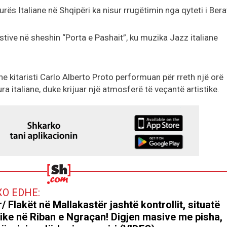
urës Italiane në Shqipëri ka nisur rrugëtimin nga qyteti i Bera
tive në sheshin “Porta e Pashait”, ku muzika Jazz italiane
e kitaristi Carlo Alberto Proto performuan për rreth një orë
a italiane, duke krijuar një atmosferë të veçantë artistike.
XO EDHE:
r/ Flakët në Mallakastër jashtë kontrollit, situatë
tike në Riban e Ngraçan! Digjen masive me pisha,