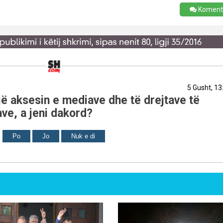
Koment
5 Gusht, 13
ë aksesin e mediave dhe të drejtave të
ve, a jeni dakord?
Po
Jo
Nuk e di