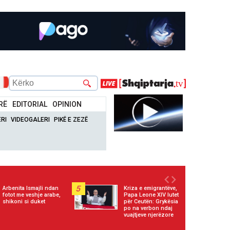
RË
EDITORIAL
OPINION
RI
VIDEOGALERI
PIKË E ZEZË
5
Arbenita Ismajli ndan
Kriza e emigrantëve,
fotot me veshje arabe,
Papa Leone XIV lutet
shikoni si duket
për Ceutën: Grykësia
po na verbon ndaj
vuajtjeve njerëzore