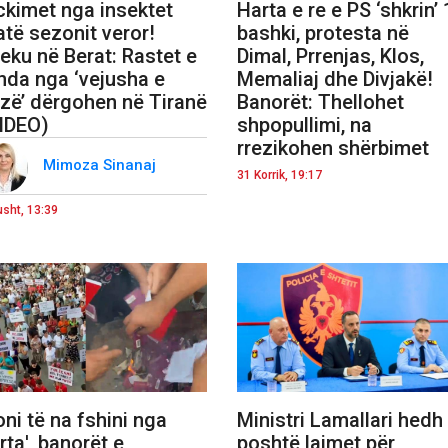
ckimet nga insektet
Harta e re e PS ‘shkrin’
atë sezonit veror!
bashki, protesta në
eku në Berat: Rastet e
Dimal, Prrenjas, Klos,
nda nga ‘vejusha e
Memaliaj dhe Divjakë!
zë’ dërgohen në Tiranë
Banorët: Thellohet
IDEO)
shpopullimi, na
rrezikohen shërbimet
Mimoza Sinanaj
31 Korrik, 19:17
usht, 13:39
oni të na fshini nga
Ministri Lamallari hedh
rta', banorët e
poshtë lajmet për