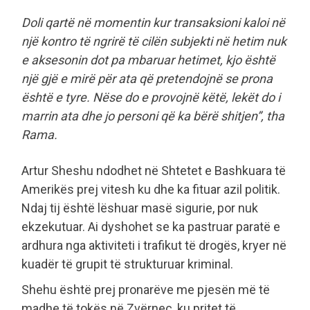
Doli qartë në momentin kur transaksioni kaloi në
një kontro të ngrirë të cilën subjekti në hetim nuk
e aksesonin dot pa mbaruar hetimet, kjo është
një gjë e mirë për ata që pretendojnë se prona
është e tyre. Nëse do e provojnë këtë, lekët do i
marrin ata dhe jo personi që ka bërë shitjen”, tha
Rama.
Artur Sheshu ndodhet në Shtetet e Bashkuara të
Amerikës prej vitesh ku dhe ka fituar azil politik.
Ndaj tij është lëshuar masë sigurie, por nuk
ekzekutuar. Ai dyshohet se ka pastruar paratë e
ardhura nga aktiviteti i trafikut të drogës, kryer në
kuadër të grupit të strukturuar kriminal.
Shehu është prej pronarëve me pjesën më të
madhe të tokës në Zvërnec, ku pritet të