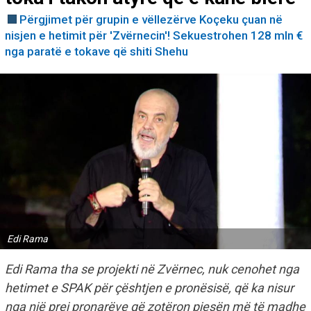
Përgjimet për grupin e vëllezërve Koçeku çuan në
nisjen e hetimit për 'Zvërnecin'! Sekuestrohen 128 mln €
nga paratë e tokave që shiti Shehu
Edi Rama
Edi Rama tha se projekti në Zvërnec, nuk cenohet nga
hetimet e SPAK për çështjen e pronësisë, që ka nisur
nga një prej pronarëve që zotëron pjesën më të madhe