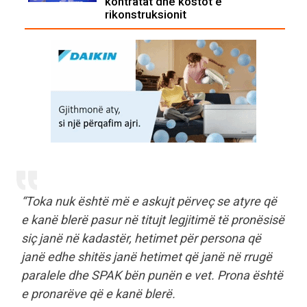
kontratat dhe kostot e
rikonstruksionit
“Toka nuk është më e askujt përveç se atyre që
e kanë blerë pasur në titujt legjitimë të pronësisë
siç janë në kadastër, hetimet për persona që
janë edhe shitës janë hetimet që janë në rrugë
paralele dhe SPAK bën punën e vet. Prona është
e pronarëve që e kanë blerë.