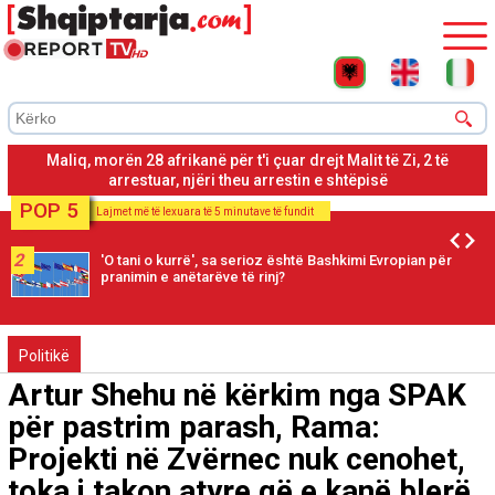
Operacioni 'Route' në Maliq, në pranga Jurgen (Denis) Memini
dhe Ervis Dakolli
POP 5
Lajmet më të lexuara të 5 minutave të fundit
2
'O tani o kurrë', sa serioz është Bashkimi Evropian për
pranimin e anëtarëve të rinj?
Politikë
Artur Shehu në kërkim nga SPAK
për pastrim parash, Rama:
Projekti në Zvërnec nuk cenohet,
toka i takon atyre që e kanë blerë