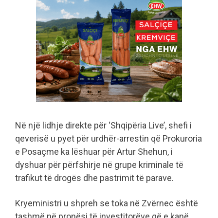
Në një lidhje direkte për ‘Shqipëria Live’, shefi i
qeverisë u pyet për urdhër-arrestin që Prokuroria
e Posaçme ka lëshuar për Artur Shehun, i
dyshuar për përfshirje në grupe kriminale të
trafikut të drogës dhe pastrimit të parave.
Kryeministri u shpreh se toka në Zvërnec është
tashmë në pronësi të investitorëve që e kanë