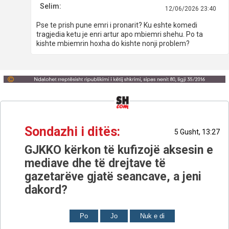
Selim:
12/06/2026 23:40
Pse te prish pune emri i pronarit? Ku eshte komedi
tragjedia ketu je enri artur apo mbiemri shehu. Po ta
kishte mbiemrin hoxha do kishte nonji problem?
Sondazhi i ditës:
5 Gusht, 13:27
GJKKO kërkon të kufizojë aksesin e
mediave dhe të drejtave të
gazetarëve gjatë seancave, a jeni
dakord?
Po
Jo
Nuk e di