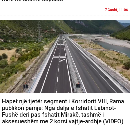
7 Gusht, 11:06
Hapet një tjetër segment i Korridorit VIII, Rama
publikon pamje: Nga dalja e fshatit Labinot-
Fushë deri pas fshatit Mirakë, tashmë i
aksesueshëm me 2 korsi vajtje-ardhje (VIDEO)