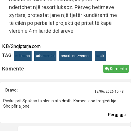
ndërtohet një resort luksoz. Përveç hetimeve
zyrtare, protestat janë një tjetër kundërshti me
të cilën po përballet projekti që pritet të kapë
vlerën e 4 miliardë dollarëve.
K.B/Shqiptarja.com
TAG:
edi rama
artur shehu
resorti ne zvernec
spak
Komente
Komento
Bravo:
12/06/2026 15:48
Paska prit Spak sa ta blenin ato dmth. Komedi apo tragjedi kjo
Shqipëria jonë
Përgjigju