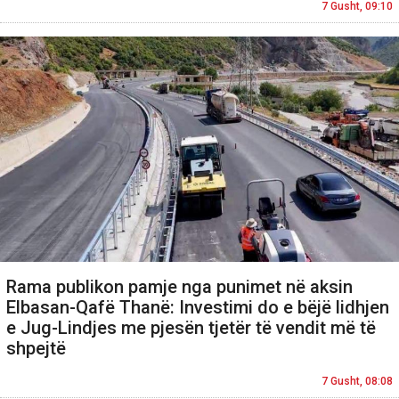
7 Gusht, 09:10
Rama publikon pamje nga punimet në aksin
Elbasan-Qafë Thanë: Investimi do e bëjë lidhjen
e Jug-Lindjes me pjesën tjetër të vendit më të
shpejtë
7 Gusht, 08:08