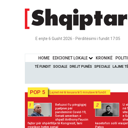
E enjte 6 Gusht 2026 - Përditësimi i fundit 17:05
HOME
EDICIONET LOKALE
KRONIKË
POLIT
TË FUNDIT
SOCIALE
DREJT PUNËS
SPECIALE
LAJME T
POP 5
Lajmet më të lexuara të 5 minutave të fundit
1
2
Refuzoi t'u përgjigjej
U e
pyetjeve për
në 
pandeminë Covid-19,
vit
Senati amerikan e
e S
shpall Anthony Faucin
she
fajtor për shpërfillje të Kongresit, tani
kasetofon solli vrasje
rrezikon hetim penal
Patos