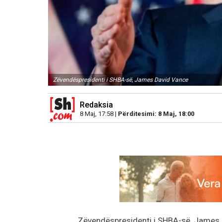
Zëvendëspresidenti i SHBA-së, James David Vance
Redaksia
8 Maj, 17:58 |
Përditesimi: 8 Maj, 18:00
Zëvendëspresidenti i SHBA-së, James Da