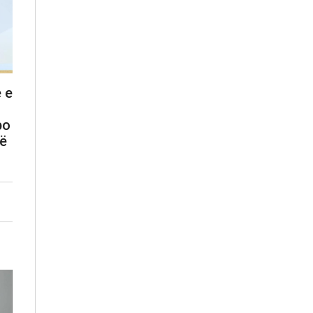
 e
po
Në