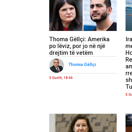
Thoma Gëllçi: Amerika
Ir
po lëviz, por jo në një
me
drejtim të vetëm
Ho
Re
Thoma Gëllçi
am
rr
5 Gusht, 18:46
sh
Tu
5 G