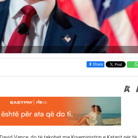
Share
vid Vance, do të takohet me Kryeministrin e Katarit për të