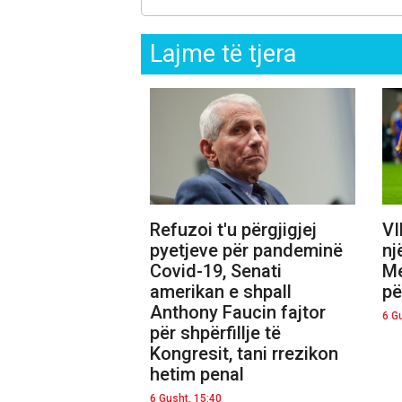
Lajme të tjera
Refuzoi t'u përgjigjej
VI
pyetjeve për pandeminë
nj
Covid-19, Senati
Me
amerikan e shpall
pë
Anthony Faucin fajtor
6 G
për shpërfillje të
Kongresit, tani rrezikon
hetim penal
6 Gusht, 15:40