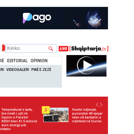
RË
EDITORIAL
OPINION
RI
VIDEOGALERI
PIKË E ZEZË
5
Temperaturat e larta,
Humbi ndjenjat,
bie niveli i ujit në
punonjësi 40-vjeçar
liqenin e Fierzës!
vdes në kantierin e
KESH blen 41.5 milionë
ndërtimit në Durrës
euro energji për
shtator