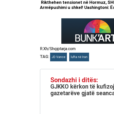
Rikthehen tensionet në Hormuz, SHBA
Armëpushimi u shkel! Uashingtoni: Ë
R.Xh/Shqiptarja.com
TAG:
JD Vance
lufta në Iran
Sondazhi i ditës:
GJKKO kërkon të kufizoj
gazetarëve gjatë seanca