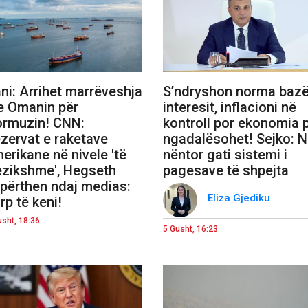
ani: Arrihet marrëveshja
S’ndryshon norma bazë
 Omanin për
interesit, inflacioni në
rmuzin! CNN:
kontroll por ekonomia 
zervat e raketave
ngadalësohet! Sejko: 
erikane në nivele 'të
nëntor gati sistemi i
ezikshme', Hegseth
pagesave të shpejta
përthen ndaj medias:
Eliza Gjediku
rp të keni!
usht, 18:36
5 Gusht, 16:23