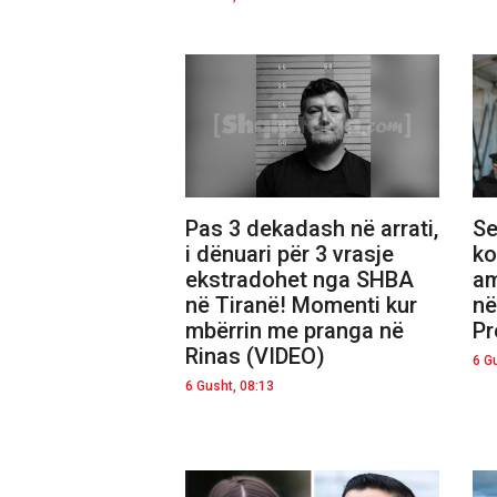
Pas 3 dekadash në arrati,
Se
i dënuari për 3 vrasje
ko
ekstradohet nga SHBA
am
në Tiranë! Momenti kur
në
mbërrin me pranga në
Pr
Rinas (VIDEO)
6 G
6 Gusht, 08:13