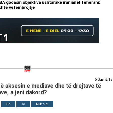
 godasin objektiva ushtarake iraniane! Teherani:
shtë vetëmbrojtje
5 Gusht, 13
ë aksesin e mediave dhe të drejtave të
ve, a jeni dakord?
Po
Jo
Nuk e di