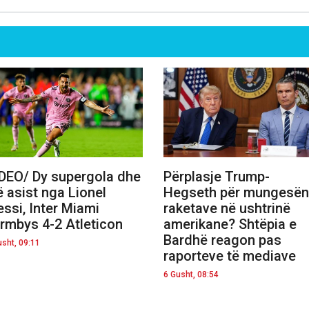
DEO/ Dy supergola dhe
Përplasje Trump-
ë asist nga Lionel
Hegseth për mungesën
ssi, Inter Miami
raketave në ushtrinë
rmbys 4-2 Atleticon
amerikane? Shtëpia e
Bardhë reagon pas
usht, 09:11
raporteve të mediave
6 Gusht, 08:54