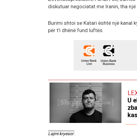
diskutuar negociatat me Iranin, tha një
Burimi shtoi se Katari është një kanal
për t'i dhënë fund luftës.
LE
U e
zba
kas
Lajmi kryesor: