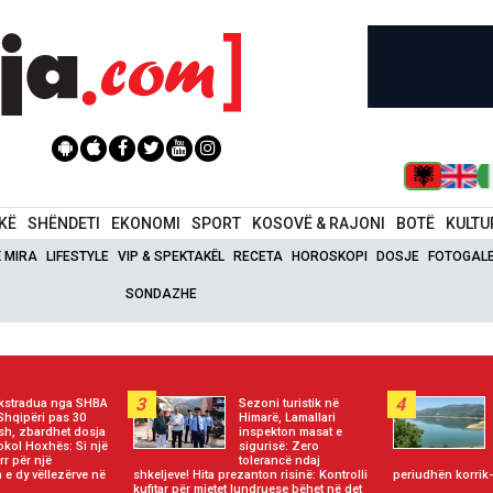
IKË
SHËNDETI
EKONOMI
SPORT
KOSOVË & RAJONI
BOTË
KULTU
Ë MIRA
LIFESTYLE
VIP & SPEKTAKËL
RECETA
HOROSKOPI
DOSJE
FOTOGALE
SONDAZHE
3
4
kstradua nga SHBA
Sezoni turistik në
Shqipëri pas 30
Himarë, Lamallari
esh, zbardhet dosja
inspekton masat e
okol Hoxhës: Si një
sigurisë: Zero
rr për një
tolerancë ndaj
n e dy vëllezërve në
shkeljeve! Hita prezanton risinë: Kontrolli
periudhën korrik-
kufitar për mjetet lundruese bëhet në det