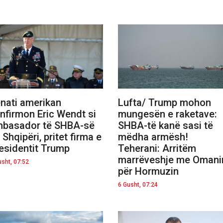
nati amerikan
Lufta/ Trump mohon
nfirmon Eric Wendt si
mungesën e raketave:
basador të SHBA-së
SHBA-të kanë sasi të
 Shqipëri, pritet firma e
mëdha armësh!
esidentit Trump
Teherani: Arritëm
marrëveshje me Omani
usht, 07:52
për Hormuzin
6 Gusht, 07:24