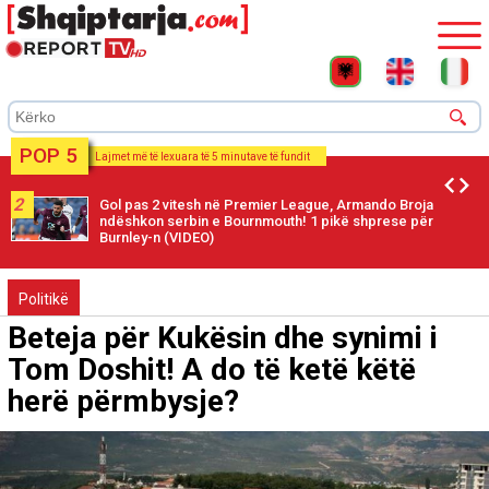
POP 5
Lajmet më të lexuara të 5 minutave të fundit
2
Gol pas 2 vitesh në Premier League, Armando Broja
ndëshkon serbin e Bournmouth! 1 pikë shprese për
Burnley-n (VIDEO)
Politikë
Beteja për Kukësin dhe synimi i
Tom Doshit! A do të ketë këtë
herë përmbysje?