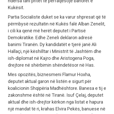
ndërsa tani pritet të përfaqësojë banorët e
Kukësit.
Partia Socialiste duket se ka varur shpresat që të
përmbysë rezultatin në Kukës falë Alban Zenelit,
i cili ka qenë më herët deputet i Partisë
Demokratike. Edhe Zeneli deklaron adresë
banimi Tiranën. Dy kandidatët e tjerë janë Ali
Hallaçi, një këshilltar i Ministrit të Jashtëm dhe
ish-diplomat në Kajro dhe Aristogena Poga,
drejtore në shërbimin shëndetësor në Has.
Mes opozitës, biznesmeni Flamur Hoxha,
deputet aktual garon në listën e sigurt për
koalicionin Shqipëria Madhështore. Banesa e tij e
zakonshme është në Tiranë. Isuf Çelaj, deputet
aktual dhe ish-drejtor kërkon nga listat e hapura
një mandat të ri, krahas Elvira Pekës, banuese në