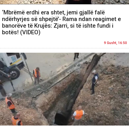
‘Mbrëmë erdhi era shtet, jemi gjallë falë
ndërhyrjes së shpejtë’- Rama ndan reagimet e
banorëve të Krujës: Zjarri, si të ishte fundi i
botës! (VIDEO)
9 Gusht, 16:50