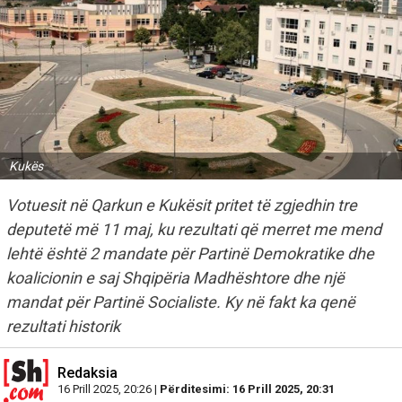
Kukës
Votuesit në Qarkun e Kukësit pritet të zgjedhin tre
deputetë më 11 maj, ku rezultati që merret me mend
lehtë është 2 mandate për Partinë Demokratike dhe
koalicionin e saj Shqipëria Madhështore dhe një
mandat për Partinë Socialiste. Ky në fakt ka qenë
rezultati historik
Redaksia
16 Prill 2025, 20:26 |
Përditesimi: 16 Prill 2025, 20:31