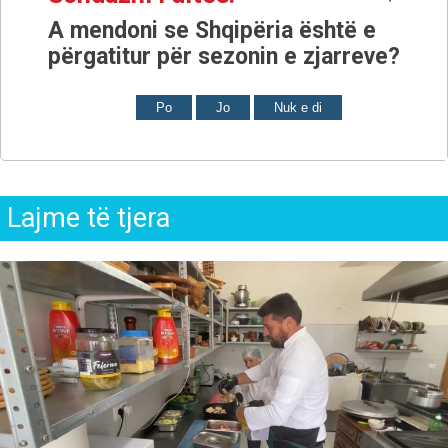
A mendoni se Shqipëria është e
përgatitur për sezonin e zjarreve?
Po
Jo
Nuk e di
Lajme të tjera