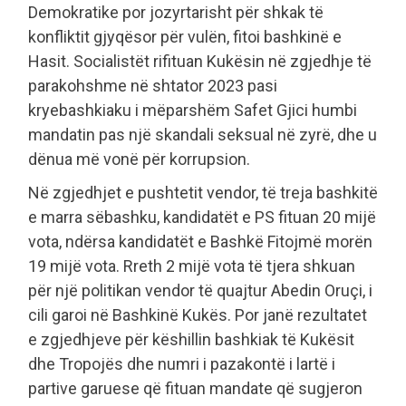
Demokratike por jozyrtarisht për shkak të
konfliktit gjyqësor për vulën, fitoi bashkinë e
Hasit. Socialistët rifituan Kukësin në zgjedhje të
parakohshme në shtator 2023 pasi
kryebashkiaku i mëparshëm Safet Gjici humbi
mandatin pas një skandali seksual në zyrë, dhe u
dënua më vonë për korrupsion.
Në zgjedhjet e pushtetit vendor, të treja bashkitë
e marra sëbashku, kandidatët e PS fituan 20 mijë
vota, ndërsa kandidatët e Bashkë Fitojmë morën
19 mijë vota. Rreth 2 mijë vota të tjera shkuan
për një politikan vendor të quajtur Abedin Oruçi, i
cili garoi në Bashkinë Kukës. Por janë rezultatet
e zgjedhjeve për këshillin bashkiak të Kukësit
dhe Tropojës dhe numri i pazakontë i lartë i
partive garuese që fituan mandate që sugjeron