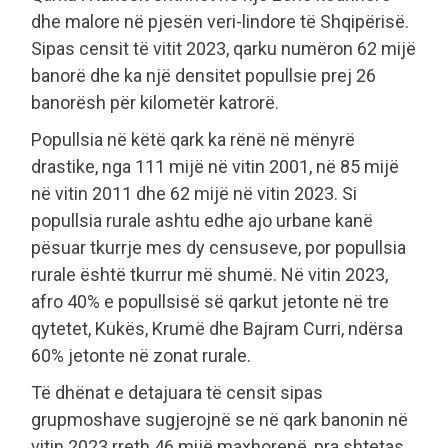
dhe malore në pjesën veri-lindore të Shqipërisë.
Sipas censit të vitit 2023, qarku numëron 62 mijë
banorë dhe ka një densitet popullsie prej 26
banorësh për kilometër katrorë.
Popullsia në këtë qark ka rënë në mënyrë
drastike, nga 111 mijë në vitin 2001, në 85 mijë
në vitin 2011 dhe 62 mijë në vitin 2023. Si
popullsia rurale ashtu edhe ajo urbane kanë
pësuar tkurrje mes dy censuseve, por popullsia
rurale është tkurrur më shumë. Në vitin 2023,
afro 40% e popullsisë së qarkut jetonte në tre
qytetet, Kukës, Krumë dhe Bajram Curri, ndërsa
60% jetonte në zonat rurale.
Të dhënat e detajuara të censit sipas
grupmoshave sugjerojnë se në qark banonin në
vitin 2023 rreth 46 mijë maxhorenë, pra shtetas