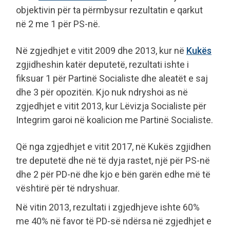
objektivin për ta përmbysur rezultatin e qarkut
në 2 me 1 për PS-në.
Në zgjedhjet e vitit 2009 dhe 2013, kur në
Kukës
zgjidheshin katër deputetë, rezultati ishte i
fiksuar 1 për Partinë Socialiste dhe aleatët e saj
dhe 3 për opozitën. Kjo nuk ndryshoi as në
zgjedhjet e vitit 2013, kur Lëvizja Socialiste për
Integrim garoi në koalicion me Partinë Socialiste.
Që nga zgjedhjet e vitit 2017, në Kukës zgjidhen
tre deputetë dhe në të dyja rastet, një për PS-në
dhe 2 për PD-në dhe kjo e bën garën edhe më të
vështirë për të ndryshuar.
Në vitin 2013, rezultati i zgjedhjeve ishte 60%
me 40% në favor të PD-së ndërsa në zgjedhjet e