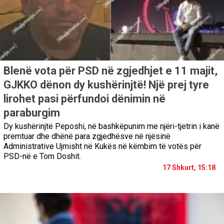
Blenë vota për PSD në zgjedhjet e 11 majit,
GJKKO dënon dy kushërinjtë! Një prej tyre
lirohet pasi përfundoi dënimin në
paraburgim
Dy kushërinjtë Peposhi, në bashkëpunim me njëri-tjetrin i kanë
premtuar dhe dhënë para zgjedhësve në njësinë
Administrative Ujmisht në Kukës në këmbim të votës për
PSD-në e Tom Doshit.
17 Shkurt, 15:18