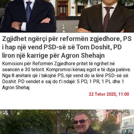
Zgjidhet ngërçi për reformën zgjedhore, PS
i hap një vend PSD-së së Tom Doshit, PD
liron një karrige për Agron Shehajn
Komisioni për Reformën Zgjedhore pritet të ngrihet në
seancën e 30 tetorit. Kompromisi kënaq egot e të dyja palëve.
Nga 8 anëtarë që i takojnë PS, një vend do ia lërë PSD-së së
Doshit. PD vendet e saj do t'i ndajë: 5 PD, 1 PR, 1 PL dhe 1
Agron Shehaj.
22 Tetor 2025, 11:00