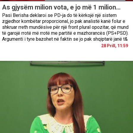
As gjysëm milion vota, e jo më 1 milion…
Pasi Berisha deklaroi se PD-ja do të kërkojë një sistem
zgjedhor kombëtar proporcional, jo pak analistë kanë folur e
shkruar rreth mundësive për një front plural opozitar, që mund
të garojë rrotë më rrotë me partitë e mazhorancës (PS+PSD).
Argumenti i tyre bazohet në faktin se jo pak shqiptarë janë t&
28 Prill, 11:59