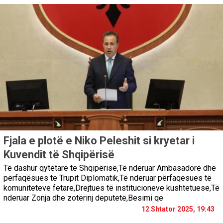
Fjala e plotë e Niko Peleshit si kryetar i
Kuvendit të Shqipërisë
Të dashur qytetarë të Shqipërisë,Të nderuar Ambasadorë dhe
përfaqësues të Trupit Diplomatik,Të nderuar përfaqësues të
komuniteteve fetare,Drejtues të institucioneve kushtetuese,Të
nderuar Zonja dhe zotërinj deputetë,Besimi që
12 Shtator 2025, 19:43