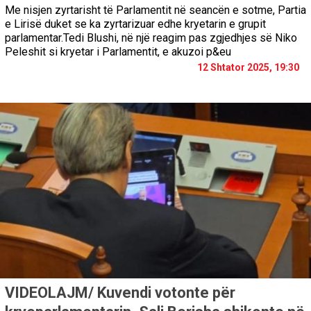
Me nisjen zyrtarisht të Parlamentit në seancën e sotme, Partia
e Lirisë duket se ka zyrtarizuar edhe kryetarin e grupit
parlamentar.Tedi Blushi, në një reagim pas zgjedhjes së Niko
Peleshit si kryetar i Parlamentit, e akuzoi p&eu
12 Shtator 2025, 19:30
VIDEOLAJM/ Kuvendi votonte për