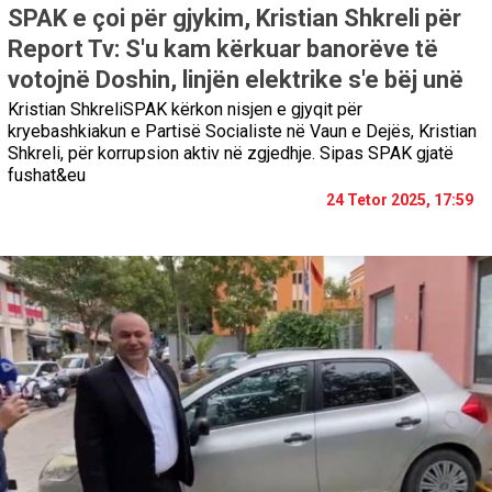
SPAK e çoi për gjykim, Kristian Shkreli për
Report Tv: S'u kam kërkuar banorëve të
votojnë Doshin, linjën elektrike s'e bëj unë
Kristian ShkreliSPAK kërkon nisjen e gjyqit për
kryebashkiakun e Partisë Socialiste në Vaun e Dejës, Kristian
Shkreli, për korrupsion aktiv në zgjedhje. Sipas SPAK gjatë
fushat&eu
24 Tetor 2025, 17:59