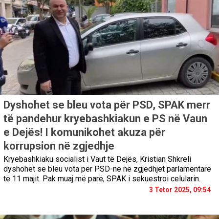
Dyshohet se bleu vota për PSD, SPAK merr
të pandehur kryebashkiakun e PS në Vaun
e Dejës! I komunikohet akuza për
korrupsion në zgjedhje
Kryebashkiaku socialist i Vaut të Dejës, Kristian Shkreli
dyshohet se bleu vota për PSD-në në zgjedhjet parlamentare
të 11 majit. Pak muaj më parë, SPAK i sekuestroi celularin.
3 Tetor 2025, 09:54