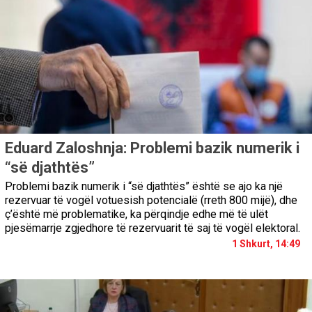
Eduard Zaloshnja: Problemi bazik numerik i
“së djathtës”
Problemi bazik numerik i “së djathtës” është se ajo ka një
rezervuar të vogël votuesish potencialë (rreth 800 mijë), dhe
ç’është më problematike, ka përqindje edhe më të ulët
pjesëmarrje zgjedhore të rezervuarit të saj të vogël elektoral.
1 Shkurt, 14:49