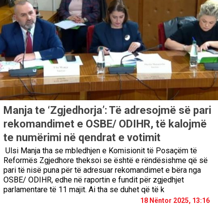
Manja te ‘Zgjedhorja’: Të adresojmë së pari
rekomandimet e OSBE/ ODIHR, të kalojmë
te numërimi në qendrat e votimit
Ulsi Manja tha se mbledhjen e Komisionit të Posaçëm të
Reformës Zgjedhore theksoi se është e rëndësishme që së
pari të nisë puna për të adresuar rekomandimet e bëra nga
OSBE/ ODIHR, edhe në raportin e fundit për zgjedhjet
parlamentare të 11 majit. Ai tha se duhet që të k
18 Nëntor 2025, 13:16