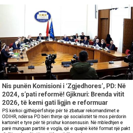
Nis punën Komisioni i ‘Zgjedhores’, PD: Në
2024, s’pati reformë! Gjiknuri: Brenda vitit
2026, të kemi gati ligjin e reformuar
PS kërkoi gjithëpërfshirje për të zbatuar rekomandimet e
ODIHR, ndërsa PD bëri thirrje që socialistët të mos përdorin
kartonët e tyre për të prishur konsensusin. Në mbledhjen e
parë munguan partitë e vogla, që e quajnë këtë format një pakt