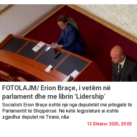
FOTOLAJM/ Erion Braçe, i vetëm në
parlament dhe me librin ‘Lidership’
Socialisti Erion Braçe është një nga deputetët më jetëgjatë të
Parlamentit të Shqipërisë. Në këtë legjislaturë ai është
zgjedhur deputet në Tiranë, n&e
12 Shtator 2025, 20:03