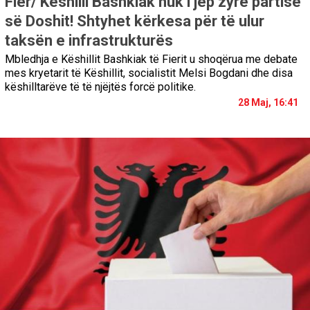
Fier/ Këshilli Bashkiak nuk i jep zyrë partisë
së Doshit! Shtyhet kërkesa për të ulur
taksën e infrastrukturës
Mbledhja e Këshillit Bashkiak të Fierit u shoqërua me debate
mes kryetarit të Këshillit, socialistit Melsi Bogdani dhe disa
këshilltarëve të të njëjtës forcë politike.
28 Maj, 16:41