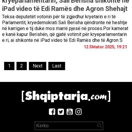
kryeparlamentarin, Sali Berisha shikonte në
iPad video të Edi Ramës dhe Agron Shehajt
Teksa deputetët votonin për të zgjedhur kryetarin e ri të
Parlamentit, kryedemokrati Sali Berisha qëndronte në heshtje
në karrigen e tij duke mos marrë pjesë në proces.Por kamerat
e kanë kapur Berishën, që gjatë votimit për kryeparlamentarin
e ri, ai shikonte në iPad video të Edi Ramës dhe të Agron S
12 Shtator 2025, 19:21
1
2
Next
Last