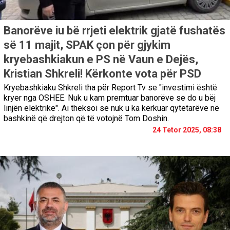
Banorëve iu bë rrjeti elektrik gjatë fushatës
së 11 majit, SPAK çon për gjykim
kryebashkiakun e PS në Vaun e Dejës,
Kristian Shkreli! Kërkonte vota për PSD
Kryebashkiaku Shkreli tha për Report Tv se "investimi është
kryer nga OSHEE. Nuk u kam premtuar banorëve se do u bëj
linjën elektrike". Ai theksoi se nuk u ka kërkuar qytetarëve në
bashkinë që drejton që të votojnë Tom Doshin.
24 Tetor 2025, 08:38