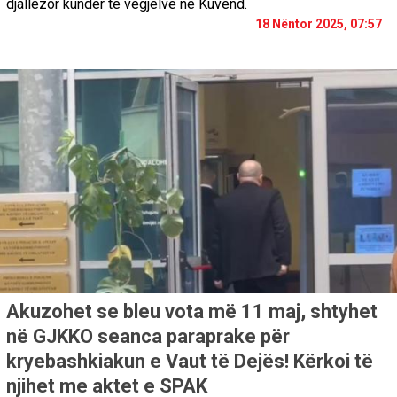
djallëzor kundër të vegjëlve në Kuvend.
18 Nëntor 2025, 07:57
Akuzohet se bleu vota më 11 maj, shtyhet
në GJKKO seanca paraprake për
kryebashkiakun e Vaut të Dejës! Kërkoi të
njihet me aktet e SPAK