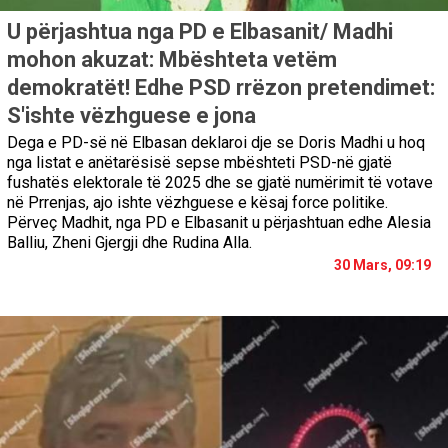
U përjashtua nga PD e Elbasanit/ Madhi
mohon akuzat: Mbështeta vetëm
demokratët! Edhe PSD rrëzon pretendimet:
S'ishte vëzhguese e jona
Dega e PD-së në Elbasan deklaroi dje se Doris Madhi u hoq
nga listat e anëtarësisë sepse mbështeti PSD-në gjatë
fushatës elektorale të 2025 dhe se gjatë numërimit të votave
në Prrenjas, ajo ishte vëzhguese e kësaj force politike.
Përveç Madhit, nga PD e Elbasanit u përjashtuan edhe Alesia
Balliu, Zheni Gjergji dhe Rudina Alla.
30 Mars, 09:19