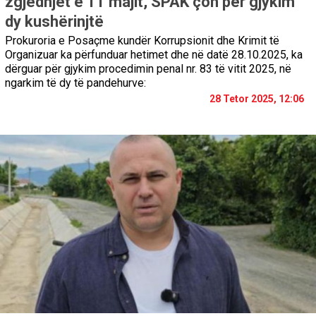
zgjedhjet e 11 majit, SPAK çon për gjykim
dy kushërinjtë
Prokuroria e Posaçme kundër Korrupsionit dhe Krimit të
Organizuar ka përfunduar hetimet dhe në datë 28.10.2025, ka
dërguar për gjykim procedimin penal nr. 83 të vitit 2025, në
ngarkim të dy të pandehurve:
28 Tetor 2025, 12:06