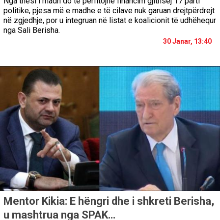
Nga thesi i madh do të përfitojnë financim gjithsej 17 parti
politike, pjesa më e madhe e të cilave nuk garuan drejtpërdrejt
në zgjedhje, por u integruan në listat e koalicionit të udhëhequr
nga Sali Berisha.
30 Janar, 13:40
Mentor Kikia: E hëngri dhe i shkreti Berisha,
u mashtrua nga SPAK…