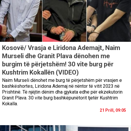
Kosovë/ Vrasja e Liridona Ademajt, Naim
Murseli dhe Granit Plava dënohen me
burgim të përjetshëm! 30 vite burg për
Kushtrim Kokallën (VIDEO)
Naim Murseli dënohet me burg të përjetshëm për vrasjen e
bashkëshortes, Liridona Ademaj në nëntor të vitit 2023 në
Prishtinë. Të njëjtin dënim dha gjykata edhe për ekzekutorin
Granit Plava. 30 vite burg bashkëpunëtorit tjetër Kushtrim
Kokalla.
21 Prill, 09:05