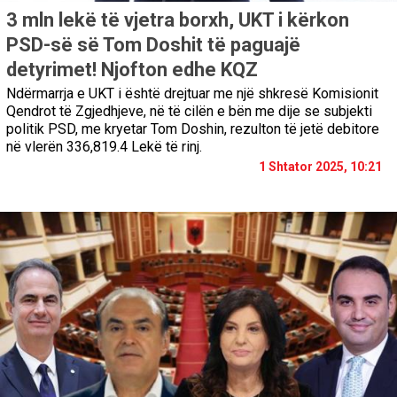
3 mln lekë të vjetra borxh, UKT i kërkon
PSD-së së Tom Doshit të paguajë
detyrimet! Njofton edhe KQZ
Ndërmarrja e UKT i është drejtuar me një shkresë Komisionit
Qendrot të Zgjedhjeve, në të cilën e bën me dije se subjekti
politik PSD, me kryetar Tom Doshin, rezulton të jetë debitore
në vlerën 336,819.4 Lekë të rinj.
1 Shtator 2025, 10:21