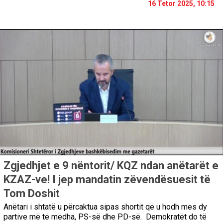
16 Tetor 2025, 10:15
Zgjedhjet e 9 nëntorit/ KQZ ndan anëtarët e
KZAZ-ve! I jep mandatin zëvendësuesit të
Tom Doshit
Anëtari i shtatë u përcaktua sipas shortit që u hodh mes dy
partive më të mëdha, PS-së dhe PD-së. Demokratët do të