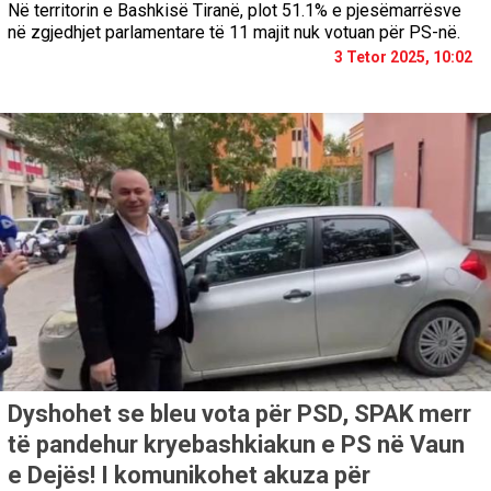
Në territorin e Bashkisë Tiranë, plot 51.1% e pjesëmarrësve
në zgjedhjet parlamentare të 11 majit nuk votuan për PS-në.
3 Tetor 2025, 10:02
Dyshohet se bleu vota për PSD, SPAK merr
të pandehur kryebashkiakun e PS në Vaun
e Dejës! I komunikohet akuza për