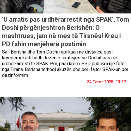
‘U arratis pas urdhërarrestit nga SPAK’, Tom
Doshi përgënjeshtron Berishën: O
mashtrues, jam në mes të Tiranës! Kreu i
PD fshin menjëherë postimin
Sali Berisha dhe Tom Doshi replikuan në distancë pasi
kryedemokrati hodhi tezën e arratisjes së Doshit pas një
urdhër-arresti të SPAK. Por, pasi kreu i PSD publikoi një foto
nga Tirana, Berisha tërhoqi akuzën dhe bëri fajtor SPAK-un për
dezinformim.
24 Tetor 2025, 13:17