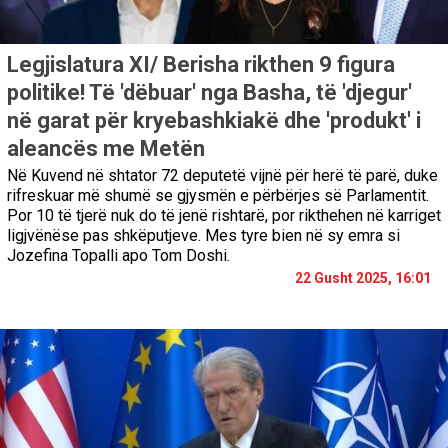
Legjislatura XI/ Berisha rikthen 9 figura
politike! Të 'dëbuar' nga Basha, të 'djegur'
në garat për kryebashkiakë dhe 'produkt' i
aleancës me Metën
Në Kuvend në shtator 72 deputetë vijnë për herë të parë, duke
rifreskuar më shumë se gjysmën e përbërjes së Parlamentit.
Por 10 të tjerë nuk do të jenë rishtarë, por rikthehen në karriget
ligjvënëse pas shkëputjeve. Mes tyre bien në sy emra si
Jozefina Topalli apo Tom Doshi.
22 Gusht 2025, 16:01