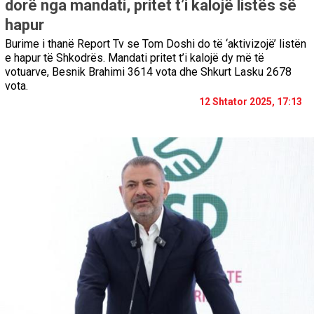
dorë nga mandati, pritet t’i kalojë listës së
hapur
Burime i thanë Report Tv se Tom Doshi do të ‘aktivizojë’ listën
e hapur të Shkodrës. Mandati pritet t’i kalojë dy më të
votuarve, Besnik Brahimi 3614 vota dhe Shkurt Lasku 2678
vota.
12 Shtator 2025, 17:13