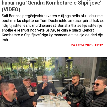
hapur nga ‘Qendra Kombëtare e Shpifjeve’
(VIDEO)
Sali Berisha përgënjeshtroi veten e tij nga selia blu, lidhur me
postimin ku shpifte se Tom Doshi ishte arratisur për shkak se
ndaj tij ishte lëshuar urdhërarrest. Berisha tha se kjo ishte një
shpifje e lëshuar nga vetë SPAK, të cilin e quajti ‘Qendra
Kombëtare e Shpifjeve’“Nga ky moment e tutje ajo që deri dje
ësh
24 Tetor 2025, 13:32