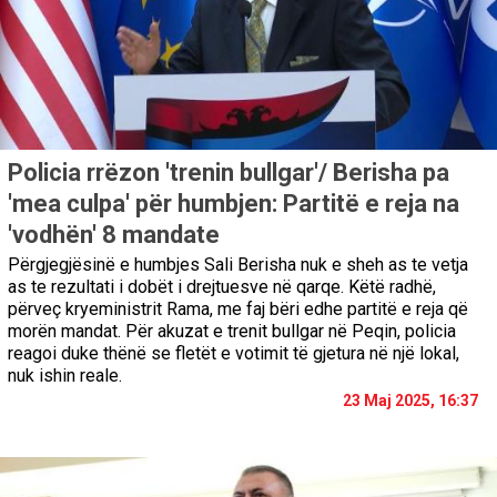
Policia rrëzon 'trenin bullgar'/ Berisha pa
'mea culpa' për humbjen: Partitë e reja na
'vodhën' 8 mandate
Përgjegjësinë e humbjes Sali Berisha nuk e sheh as te vetja
as te rezultati i dobët i drejtuesve në qarqe. Këtë radhë,
përveç kryeministrit Rama, me faj bëri edhe partitë e reja që
morën mandat. Për akuzat e trenit bullgar në Peqin, policia
reagoi duke thënë se fletët e votimit të gjetura në një lokal,
nuk ishin reale.
23 Maj 2025, 16:37