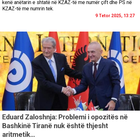
kenë anëtarin e shtatë në KZAZ-të me numër çift dhe PS në
KZAZ-të me numrin tek.
9 Tetor 2025, 13:27
Eduard Zaloshnja: Problemi i opozitës në
Bashkinë Tiranë nuk është thjesht
aritmetik…