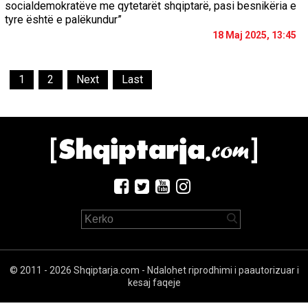
socialdemokratëve me qytetarët shqiptarë, pasi besnikëria e
tyre është e palëkundur”
18 Maj 2025, 13:45
1
2
Next
Last
© 2011 - 2026 Shqiptarja.com - Ndalohet riprodhimi i paautorizuar i
kesaj faqeje