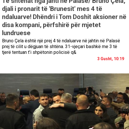
Të shtënat nga jahti në Palasë/ Bruno Çela,
djali i pronarit të 'Brunesit' mes 4 të
ndaluarve! Dhëndri i Tom Doshit aksioner në
disa kompani, përfshirë për mjetet
lundruese
Bruno Çela është një prej 4 të ndaluarve në jahtin në Palasë
prej të cilit u dëgjuan të shtëna. 31-vjeçari bashkë me 3 të
tjerë tentuan t’i shpëtonin policisë q&
3 Gusht, 10:19