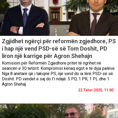
Zgjidhet ngërçi për reformën zgjedhore, PS
i hap një vend PSD-së së Tom Doshit, PD
liron një karrige për Agron Shehajn
Komisioni për Reformën Zgjedhore pritet të ngrihet në
seancën e 30 tetorit. Kompromisi kënaq egot e të dyja palëve.
Nga 8 anëtarë që i takojnë PS, një vend do ia lërë PSD-së së
Doshit. PD vendet e saj do t'i ndajë: 5 PD, 1 PR, 1 PL dhe 1
Agron Shehaj.
22 Tetor 2025, 11:00