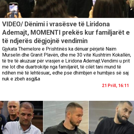
VIDEO/ Dënimi i vrasësve të Liridona
Ademajt, MOMENTI prekës kur familjarët e
të ndjerës dëgjojnë vendimin
Gjykata Themelore e Prishtinës ka dënuar përjetë Naim
Murselin dhe Granit Plavën, dhe me 30 vite Kushtrim Kokallën,
të tre të akuzuar për vrasjen e Liridona Ademajt.Vendimi u prit
me lot dhe duartrokitje nga familjarët, të cilët tani mund të
ndihen më të lehtësuar,, edhe pse dhimbjen e humbjes së saj
nuk e zbeh asgj&a
21 Prill, 16:11