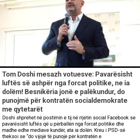
Tom Doshi mesazh votuesve: Pavarësisht
luftës së ashpër nga forcat politike, ne ia
dolëm! Besnikëria jonë e palëkundur, do
punojmë për kontratën socialdemokrate
me qytetarët
Doshi shprehet në postimin e tij në rrjetin social Facebook se
pavarësisht luftës që u përballën nga forcat politike dhe
madhe edhe mediave kundër, ata ia dolën. Kreu i PSD-së
theksoi se “do vijojë të punojë për kontratën e