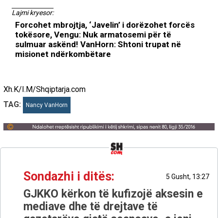
Lajmi kryesor:
Forcohet mbrojtja, ‘Javelin’ i dorëzohet forcës
tokësore, Vengu: Nuk armatosemi për të
sulmuar askënd! VanHorn: Shtoni trupat në
misionet ndërkombëtare
Xh.K/I.M/Shqiptarja.com
TAG:
Nancy VanHorn
Sondazhi i ditës:
5 Gusht, 13:27
GJKKO kërkon të kufizojë aksesin e
mediave dhe të drejtave të