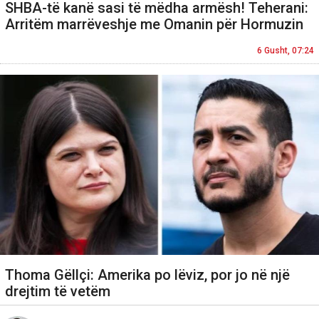
SHBA-të kanë sasi të mëdha armësh! Teherani:
Arritëm marrëveshje me Omanin për Hormuzin
6 Gusht, 07:24
Thoma Gëllçi: Amerika po lëviz, por jo në një
drejtim të vetëm