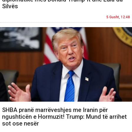
Silvës
5 Gusht, 12:48
SHBA pranë marrëveshjes me Iranin për
ngushticën e Hormuzit! Trump: Mund të arrihet
sot ose nesër