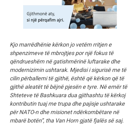
Kjo marrëdhënie kërkon jo vetëm rritjen e
shpenzimeve të mbrojtjes por një fokus të
qëndrueshëm në gatishmërinë luftarake dhe
modernizimin ushtarak. Mjedisi i sigurisë me të
cilin përballemi të gjithë, është që kërkon që të
gjithë aleatët të bëjnë pjesën e tyre. Në emër të
Shteteve të Bashkuara dua gjithashtu të kërkoj
kontributin tuaj me trupa dhe pajisje ushtarake
për NATO-n dhe misionet ndërkombëtare në
mbarë botën”, tha Van Horn gjatë fjalës së saj.