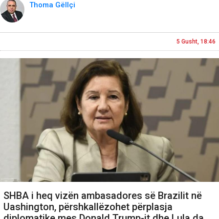
Thoma Gëllçi
5 Gusht, 18:46
SHBA i heq vizën ambasadores së Brazilit në
Uashington, përshkallëzohet përplasja
diplomatike mes Donald Trump-it dhe Lula da