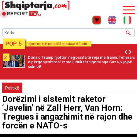
POP 5
Lajmet më të lexuara të 5 minutave të fundit
2
Donald Trump njofton negociata të reja me Iranin, Teherani
e përgënjeshtron! Izraeli: Nuk tërhiqemi nga Gaza, vijojnë
sulmet!
Politikë
Dorëzimi i sistemit raketor
‘Javelin’ në Zall Herr, Van Horn:
Tregues i angazhimit në rajon dhe
forcën e NATO-s