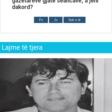
gazetarëve gjatë seancave, a jeni
dakord?
Po
Jo
Nuk e di
Lajme të tjera