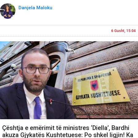
Danjela Maloku
6 Gusht, 15:04
Çështja e emërimit të ministres ‘Diella’, Bardhi
akuza Gjykatës Kushtetuese: Po shkel ligjin! Ka