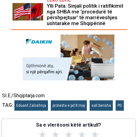
LEXO EDHE:
Ylli Pata: Sinjali politik i ratifikimit
nga SHBA me 'procedurë të
përshpejtuar' të marrëveshjes
ushtarake me Shqipërinë
SI.E./Shqiptarja.com
TAG:
Eduard Zaloshnja
protesta e pd 8 maj
sali berisha
PD
Sa e vlerësoni këtë artikull?
★
★
★
★
★