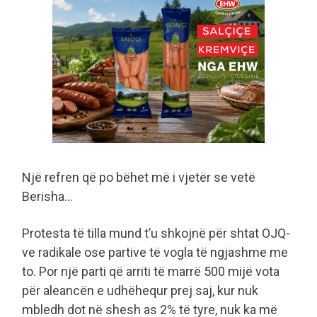
Një refren që po bëhet më i vjetër se vetë
Berisha…
Protesta të tilla mund t’u shkojnë për shtat OJQ-
ve radikale ose partive të vogla të ngjashme me
to. Por një parti që arriti të marrë 500 mijë vota
për aleancën e udhëhequr prej saj, kur nuk
mbledh dot në shesh as 2% të tyre, nuk ka më