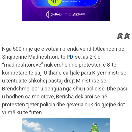
Nga 500 mijë që e votuan brenda vendit Aleancën për
Shqipërinë Madhështore të
PD
-së, as 2% e
“madhështorëve” nuk erdhën në protestën e 8-të
kombëtare të saj. U thanë ca fjalë para Kryeministrisë,
u tentua të shkohej pastaj drejt Ministrisë së
Brendshme, por u pengua nga shiu i policisë. Dhe pasi
u hodhën ca molotovë, Berisha deklaroi se në
protestën tjetër policia dhe qeveria nuk do gjejnë dot
vrimë ku të futen.