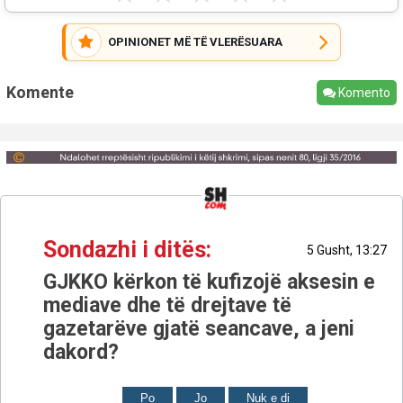
OPINIONET MË TË VLERËSUARA
Komente
Komento
Sondazhi i ditës:
5 Gusht, 13:27
GJKKO kërkon të kufizojë aksesin e
mediave dhe të drejtave të
gazetarëve gjatë seancave, a jeni
dakord?
Po
Jo
Nuk e di