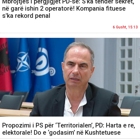
Mbrojtjes i përgjigjet PD-së: S'ka tender sekret,
në garë ishin 2 operatorë! Kompania fituese
s'ka rekord penal
6 Gusht, 15:13
Propozimi i PS për ‘Territorialen’, PD: Harta e re,
elektorale! Do e ‘godasim’ në Kushtetuese