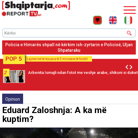
Policia e Himarës shpall në kërkim ish-zyrtarin e Policisë, Uljan
Shpataraku
POP 5
Lajmet më të lexuara të 5 minutave të fundit
2
Arbenita Ismajli ndan fotot me veshje arabe, shikoni si duket
Opinion
Eduard Zaloshnja: A ka më
kuptim?