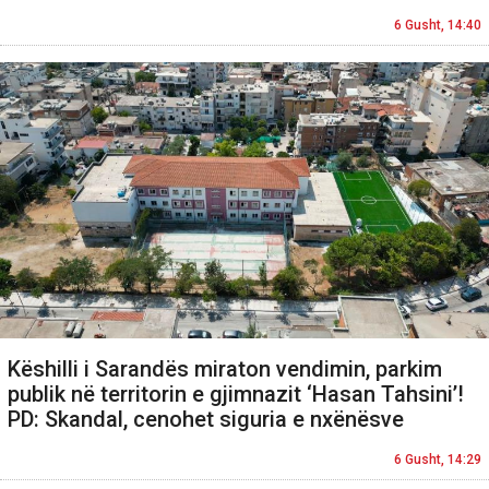
6 Gusht, 14:40
Këshilli i Sarandës miraton vendimin, parkim
publik në territorin e gjimnazit ‘Hasan Tahsini’!
PD: Skandal, cenohet siguria e nxënësve
6 Gusht, 14:29