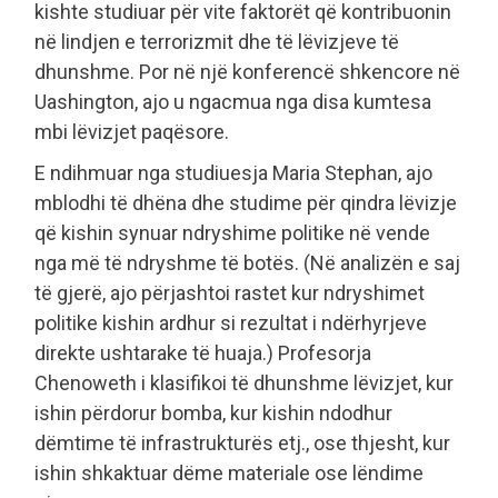
kishte studiuar për vite faktorët që kontribuonin
në lindjen e terrorizmit dhe të lëvizjeve të
dhunshme. Por në një konferencë shkencore në
Uashington, ajo u ngacmua nga disa kumtesa
mbi lëvizjet paqësore.
E ndihmuar nga studiuesja Maria Stephan, ajo
mblodhi të dhëna dhe studime për qindra lëvizje
që kishin synuar ndryshime politike në vende
nga më të ndryshme të botës. (Në analizën e saj
të gjerë, ajo përjashtoi rastet kur ndryshimet
politike kishin ardhur si rezultat i ndërhyrjeve
direkte ushtarake të huaja.) Profesorja
Chenoweth i klasifikoi të dhunshme lëvizjet, kur
ishin përdorur bomba, kur kishin ndodhur
dëmtime të infrastrukturës etj., ose thjesht, kur
ishin shkaktuar dëme materiale ose lëndime