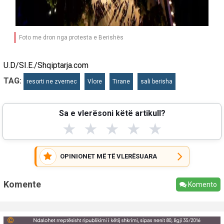
Foto me dron nga protesta e Berishës
U.D/SI.E./Shqiptarja.com
TAG:
resorti ne zvernec
Vlore
Tirane
sali berisha
Sa e vlerësoni këtë artikull?
★
★
★
★
★
OPINIONET MË TË VLERËSUARA
Komente
Komento