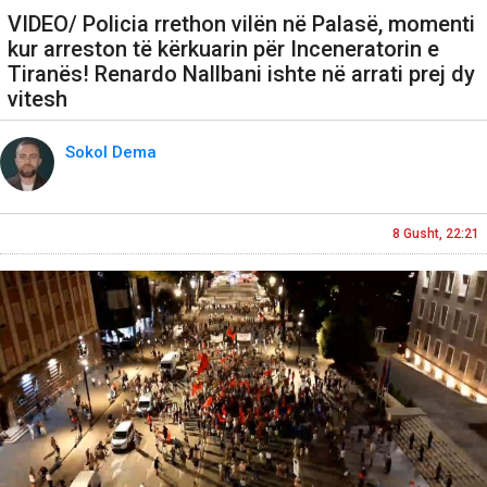
VIDEO/ Policia rrethon vilën në Palasë, momenti
kur arreston të kërkuarin për Inceneratorin e
Tiranës! Renardo Nallbani ishte në arrati prej dy
vitesh
Sokol Dema
8 Gusht, 22:21