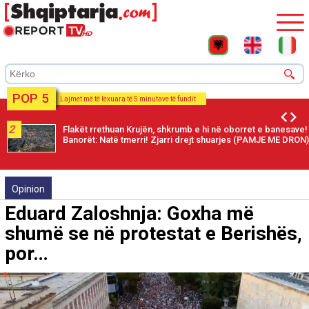
POP 5
Lajmet më të lexuara të 5 minutave të fundit
2
Flakët rrethuan Krujën, shkrumb e hi në oborret e banesave!
Banorët: Natë tmerri! Zjarri drejt shuarjes (PAMJE ME DRON)
Opinion
Eduard Zaloshnja: Goxha më
shumë se në protestat e Berishës,
por…