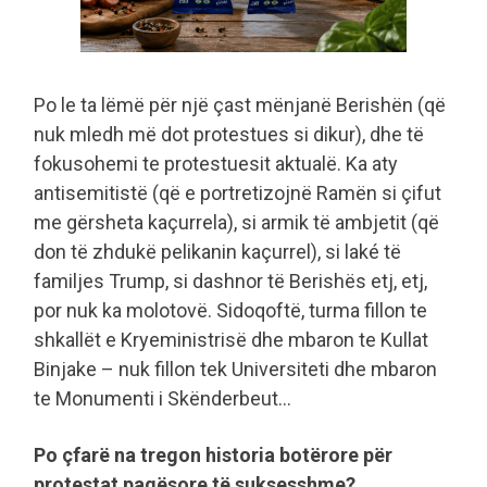
Po le ta lëmë për një çast mënjanë Berishën (që
nuk mledh më dot protestues si dikur), dhe të
fokusohemi te protestuesit aktualë. Ka aty
antisemitistë (që e portretizojnë Ramën si çifut
me gërsheta kaçurrela), si armik të ambjetit (që
don të zhdukë pelikanin kaçurrel), si laké të
familjes Trump, si dashnor të Berishës etj, etj,
por nuk ka molotovë. Sidoqoftë, turma fillon te
shkallët e Kryeministrisë dhe mbaron te Kullat
Binjake – nuk fillon tek Universiteti dhe mbaron
te Monumenti i Skënderbeut…
Po çfarë na tregon historia botërore për
protestat paqësore të suksesshme?