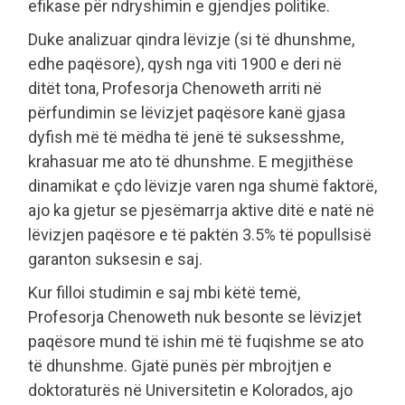
efikase për ndryshimin e gjendjes politike.
Duke analizuar qindra lëvizje (si të dhunshme,
edhe paqësore), qysh nga viti 1900 e deri në
ditët tona, Profesorja Chenoweth arriti në
përfundimin se lëvizjet paqësore kanë gjasa
dyfish më të mëdha të jenë të suksesshme,
krahasuar me ato të dhunshme. E megjithëse
dinamikat e çdo lëvizje varen nga shumë faktorë,
ajo ka gjetur se pjesëmarrja aktive ditë e natë në
lëvizjen paqësore e të paktën 3.5% të popullsisë
garanton suksesin e saj.
Kur filloi studimin e saj mbi këtë temë,
Profesorja Chenoweth nuk besonte se lëvizjet
paqësore mund të ishin më të fuqishme se ato
të dhunshme. Gjatë punës për mbrojtjen e
doktoraturës në Universitetin e Kolorados, ajo