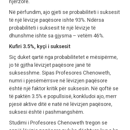
njerzore.
Në përfundim, ajo gjeti se probabiliteti i suksesit
të një lëvizje paqësore ishte 93%. Ndërsa
probabiliteti i suksesit të një lëvizje të
dhunshme ishte sa gjysma – vetëm 46%.
Kufiri 3.5%, kyçi i suksesit
Siç duket qartë nga probabilitetet e mësipërme,
jo të gjitha lëvizjet paqësore janë të
suksesshme. Sipas Profesores Chenoweth,
numri i pjesëmërrsve në lëvizjen paqësore
është një faktor kritik për suksesin. Në qoftë se
të paktën 3.5% e popullsisë, konkludoi ajo, merr
pjesë aktive ditë e natë në lëvizjen paqësore,
suksesi është i pashmangshëm.
Studimi i Profesores Chenoweth tregon se