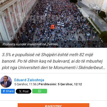
Protesta kundër investimit në Zvërnec
3.5% e popullsisë në Shqipëri është rreth 82 mijë
banorë. Po të dilnin kaq në bulevard, ai do të mbushej
plot nga Universiteti deri te Monumenti i Skënderbeut…
Eduard Zaloshnja
5 Qershor, 11:56 |
Përditesimi: 5 Qershor, 12:12
Share