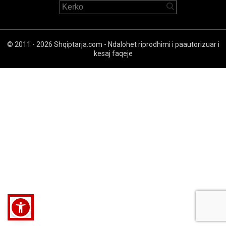
© 2011 - 2026 Shqiptarja.com - Ndalohet riprodhimi i paautorizuar i
kesaj faqeje