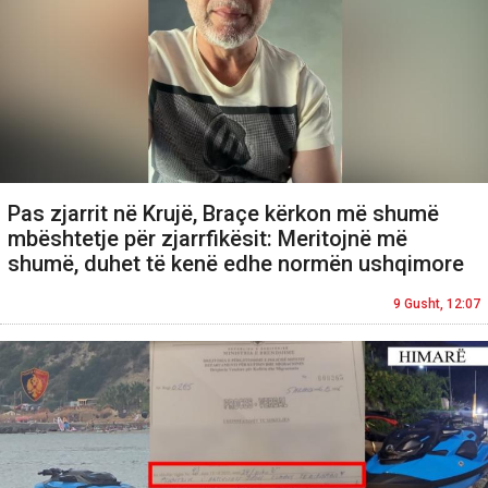
Pas zjarrit në Krujë, Braçe kërkon më shumë
mbështetje për zjarrfikësit: Meritojnë më
shumë, duhet të kenë edhe normën ushqimore
9 Gusht, 12:07