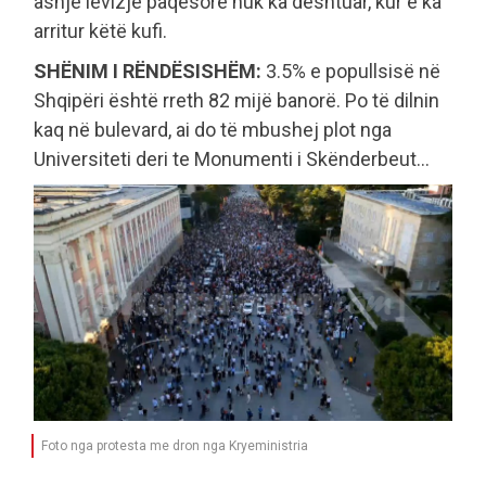
asnjë lëvizje paqësore nuk ka dështuar, kur e ka
arritur këtë kufi.
SHËNIM I RËNDËSISHËM:
3.5% e popullsisë në
Shqipëri është rreth 82 mijë banorë. Po të dilnin
kaq në bulevard, ai do të mbushej plot nga
Universiteti deri te Monumenti i Skënderbeut…
Foto nga protesta me dron nga Kryeministria