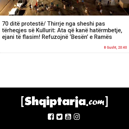
70 ditë protestë/ Thirrje nga sheshi pas
tërheqjes së Kullurit: Ata që kanë hatërmbetje,
ejani të flasim! Refuzojnë ‘Besën’ e Ramës
8 Gusht, 20:40