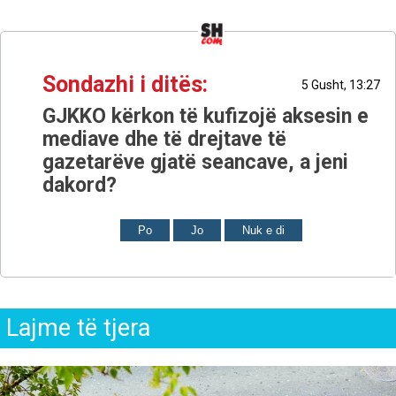
Sondazhi i ditës:
5 Gusht, 13:27
GJKKO kërkon të kufizojë aksesin e
mediave dhe të drejtave të
gazetarëve gjatë seancave, a jeni
dakord?
Po
Jo
Nuk e di
Lajme të tjera