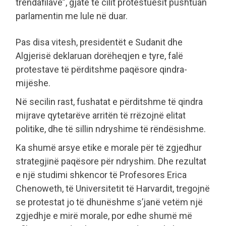
trëndafilave”, gjatë të cilit protestuesit pushtuan
parlamentin me lule në duar.
Pas disa vitesh, presidentët e Sudanit dhe
Algjerisë deklaruan dorëheqjen e tyre, falë
protestave të përditshme paqësore qindra-
mijëshe.
Në secilin rast, fushatat e përditshme të qindra
mijrave qytetarëve arritën të rrëzojnë elitat
politike, dhe të sillin ndryshime të rëndësishme.
Ka shumë arsye etike e morale për të zgjedhur
strategjinë paqësore për ndryshim. Dhe rezultat
e një studimi shkencor të Profesores Erica
Chenoweth, të Universitetit të Harvardit, tregojnë
se protestat jo të dhunëshme s’janë vetëm një
zgjedhje e mirë morale, por edhe shumë më