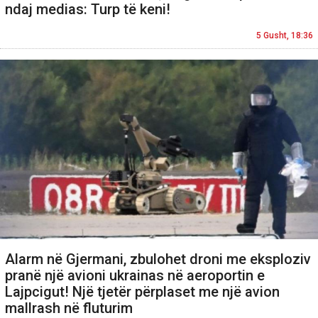
ndaj medias: Turp të keni!
5 Gusht, 18:36
Alarm në Gjermani, zbulohet droni me eksploziv
pranë një avioni ukrainas në aeroportin e
Lajpcigut! Një tjetër përplaset me një avion
mallrash në fluturim