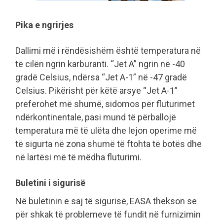
Pika e ngrirjes
Dallimi më i rëndësishëm është temperatura në
të cilën ngrin karburanti. “Jet A” ngrin në -40
gradë Celsius, ndërsa “Jet A-1” në -47 gradë
Celsius. Pikërisht për këtë arsye “Jet A-1”
preferohet më shumë, sidomos për fluturimet
ndërkontinentale, pasi mund të përballojë
temperatura më të ulëta dhe lejon operime më
të sigurta në zona shumë të ftohta të botës dhe
në lartësi më të mëdha fluturimi.
Buletini i sigurisë
Në buletinin e saj të sigurisë, EASA thekson se
për shkak të problemeve të fundit në furnizimin