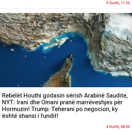
5 Gusht, 11:35
Rebelët Houthi godasin sërish Arabinë Saudite,
NYT: Irani dhe Omani pranë marrëveshjes për
Hormuzin! Trump: Teherani po negocion, ky
është shansi i fundit!
4 Gusht, 08:06