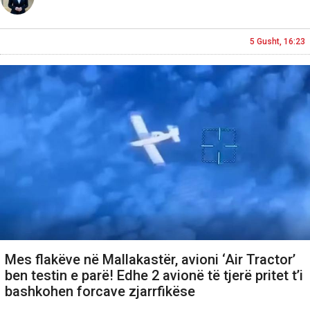
5 Gusht, 16:23
Mes flakëve në Mallakastër, avioni ‘Air Tractor’
ben testin e parë! Edhe 2 avionë të tjerë pritet t’i
bashkohen forcave zjarrfikëse