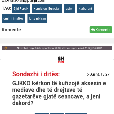
U.D/Xh.K/Shqiptarja.com
TAG:
Gjiri Persik
Komisioni Europian
avion
karburant
çmimi i naftes
lufta në Iran
Komente
Komento
Sondazhi i ditës:
5 Gusht, 13:27
GJKKO kërkon të kufizojë aksesin e
mediave dhe të drejtave të
gazetarëve gjatë seancave, a jeni
dakord?