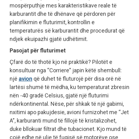
mospërputhje mes karakteristikave reale të
karburantit dhe të dhënave që përdoren për
planifikimin e fluturimit, kontrollin e
temperaturës së karburantit dhe procedurat që
ndjek ekuipazhi gjatë udhëtimit.
Pasojat për fluturimet
Çfarë do të thotë kjo në praktikë? Pilotët e
konsultuar nga “Corriere” japin këtë shembull:
një
avion
që duhet të fluturojë për disa orë në
lartësi shumë të mëdha, ku temperaturat zbresin
nën -40 gradë Celsius, gjatë një fluturimi
ndërkontinental. Nëse, për shkak të një gabimi,
nxitimi apo pakujdesie, avioni furnizohet me “Jet
A”, karburanti mund të fillojë të kristalizohet,
duke bllokuar filtrat dhe tubacionet. Kjo mund të
çojë edhe në ulje të fuqisë së motorëve ose