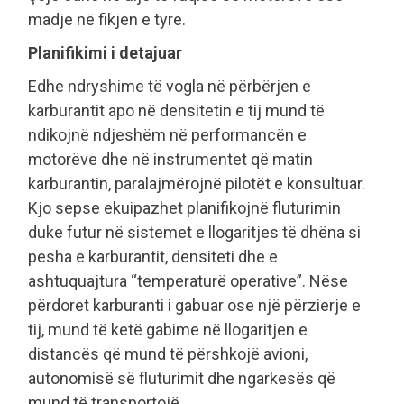
madje në fikjen e tyre.
Planifikimi i detajuar
Edhe ndryshime të vogla në përbërjen e
karburantit apo në densitetin e tij mund të
ndikojnë ndjeshëm në performancën e
motorëve dhe në instrumentet që matin
karburantin, paralajmërojnë pilotët e konsultuar.
Kjo sepse ekuipazhet planifikojnë fluturimin
duke futur në sistemet e llogaritjes të dhëna si
pesha e karburantit, densiteti dhe e
ashtuquajtura “temperaturë operative”. Nëse
përdoret karburanti i gabuar ose një përzierje e
tij, mund të ketë gabime në llogaritjen e
distancës që mund të përshkojë avioni,
autonomisë së fluturimit dhe ngarkesës që
mund të transportojë.