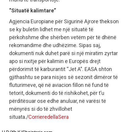
“Situatë kalimtare”
Agjencia Europiane për Sigurinë Ajrore thekson
se ky buletin lidhet me një situatë të
përkohshme dhe shërben vetëm për të dhënë
rekomandime dhe udhëzime. Sipas saj,
dokumenti nuk duhet parë si një miratim zyrtar
apo si nxitje për kalimin e Europës drejt
përdorimit të karburantit “Jet A”. EASA shton
gjithashtu se para nisjes së sezonit dimëror të
fluturimeve, që në aviacion fillon në fund të
tetorit, dokumenti do të rishikohet, për t’u
përditësuar ose edhe anuluar, në varësi të
mënyrës si do të zhvillohet
situata./
CorrieredellaSera