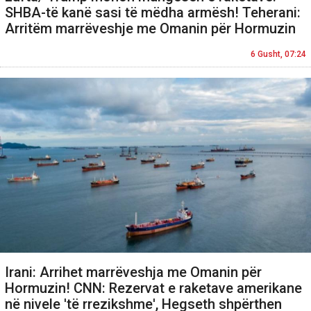
SHBA-të kanë sasi të mëdha armësh! Teherani:
Arritëm marrëveshje me Omanin për Hormuzin
6 Gusht, 07:24
Irani: Arrihet marrëveshja me Omanin për
Hormuzin! CNN: Rezervat e raketave amerikane
në nivele 'të rrezikshme', Hegseth shpërthen