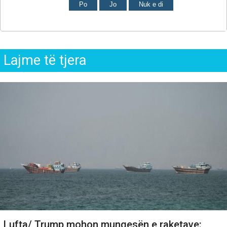
Po
Jo
Nuk e di
Lajme të tjera
Lufta/ Trump mohon mungesën e raketave: