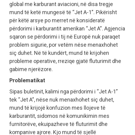
global me karburant aviacioni, në disa tregje
mund të ketë mungesë të “Jet A-1”. Pikërisht
për këtë arsye po merret në konsideratë
përdorimi i karburantit amerikan “Jet A”. Agjencia
sqaron se përdorimi i tij në Europë nuk paraqet
problem sigurie, por vetëm nëse menaxhohet
siç duhet. Në të kundërt, mund të krijohen
probleme operative, rreziqe gjatë fluturimit dhe
gabime njerëzore.
Problematikat
Sipas buletinit, kalimi nga përdorimi i “Jet A-1”
tek “Jet A”, nëse nuk menaxhohet siç duhet,
mund të krijojë konfuzion mes llojeve të
karburantit, sidomos në komunikimin mes
furnitorëve, ekuipazheve të fluturimit dhe
kompanive ajrore. Kjo mund të sjellë