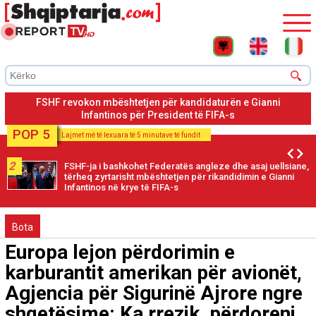
FSHF: Letër Sekretarit Grafström për revokimin e mbështetjes
për Infantino për një mandat të ri 4-vjeçar
POP 5
Lajmet më të lexuara të 5 minutave të fundit
2
FSHF-ja i bashkohet Federatës angleze dhe asaj uellsiane,
tërheq zyrtarisht mbështetjen për rikandidimin e Gianni
Infantinos në krye të FIFA-s
Bota
Europa lejon përdorimin e
karburantit amerikan për avionët,
Agjencia për Sigurinë Ajrore ngre
shqetësime: Ka rrezik, përdoreni