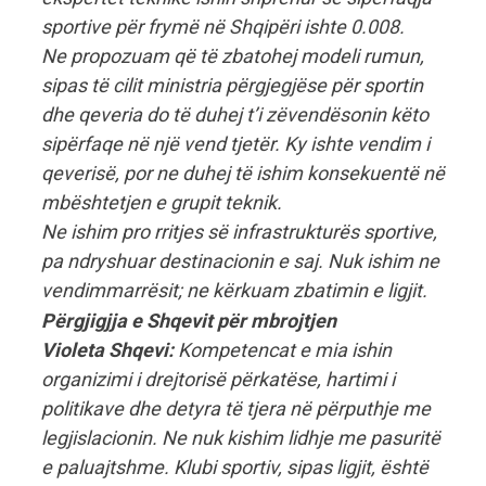
sportive për frymë në Shqipëri ishte 0.008.
Ne propozuam që të zbatohej modeli rumun,
sipas të cilit ministria përgjegjëse për sportin
dhe qeveria do të duhej t’i zëvendësonin këto
sipërfaqe në një vend tjetër. Ky ishte vendim i
qeverisë, por ne duhej të ishim konsekuentë në
mbështetjen e grupit teknik.
Ne ishim pro rritjes së infrastrukturës sportive,
pa ndryshuar destinacionin e saj. Nuk ishim ne
vendimmarrësit; ne kërkuam zbatimin e ligjit.
Përgjigjja e Shqevit për mbrojtjen
Violeta Shqevi:
Kompetencat e mia ishin
organizimi i drejtorisë përkatëse, hartimi i
politikave dhe detyra të tjera në përputhje me
legjislacionin. Ne nuk kishim lidhje me pasuritë
e paluajtshme. Klubi sportiv, sipas ligjit, është