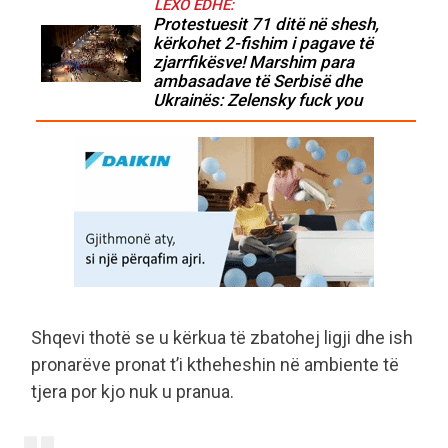
LEXO EDHE:
Protestuesit 71 ditë në shesh,
kërkohet 2-fishim i pagave të
zjarrfikësve! Marshim para
ambasadave të Serbisë dhe
Ukrainës: Zelensky fuck you
Shqevi thotë se u kërkua të zbatohej ligji dhe ish
pronarëve pronat t’i ktheheshin në ambiente të
tjera por kjo nuk u pranua.