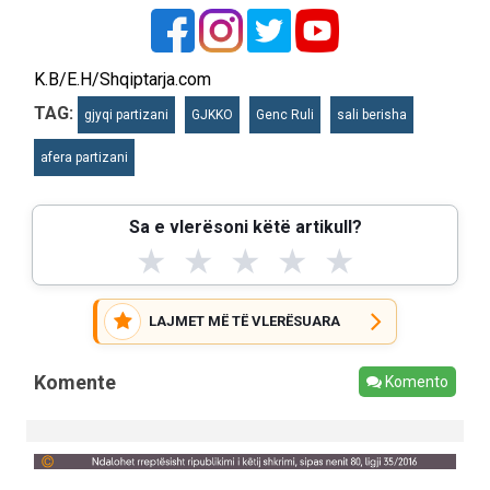
K.B/E.H/Shqiptarja.com
TAG:
gjyqi partizani
GJKKO
Genc Ruli
sali berisha
afera partizani
Sa e vlerësoni këtë artikull?
★
★
★
★
★
LAJMET MË TË VLERËSUARA
Komente
Komento