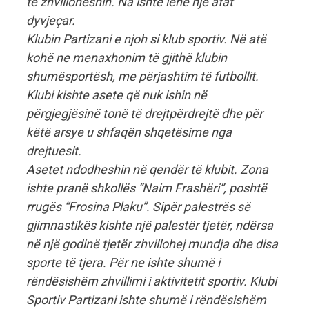
të zhvilloheshin. Na ishte lënë një afat
dyvjeçar.
Klubin Partizani e njoh si klub sportiv. Në atë
kohë ne menaxhonim të gjithë klubin
shumësportësh, me përjashtim të futbollit.
Klubi kishte asete që nuk ishin në
përgjegjësinë tonë të drejtpërdrejtë dhe për
këtë arsye u shfaqën shqetësime nga
drejtuesit.
Asetet ndodheshin në qendër të klubit. Zona
ishte pranë shkollës “Naim Frashëri”, poshtë
rrugës “Frosina Plaku”. Sipër palestrës së
gjimnastikës kishte një palestër tjetër, ndërsa
në një godinë tjetër zhvillohej mundja dhe disa
sporte të tjera. Për ne ishte shumë i
rëndësishëm zhvillimi i aktivitetit sportiv. Klubi
Sportiv Partizani ishte shumë i rëndësishëm