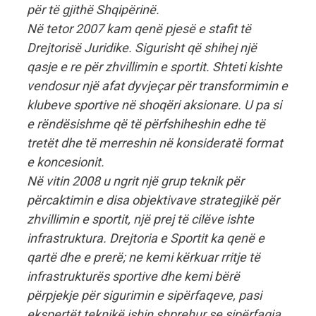
për të gjithë Shqipërinë.
Në tetor 2007 kam qenë pjesë e stafit të
Drejtorisë Juridike. Sigurisht që shihej një
qasje e re për zhvillimin e sportit. Shteti kishte
vendosur një afat dyvjeçar për transformimin e
klubeve sportive në shoqëri aksionare. U pa si
e rëndësishme që të përfshiheshin edhe të
tretët dhe të merreshin në konsideratë format
e koncesionit.
Në vitin 2008 u ngrit një grup teknik për
përcaktimin e disa objektivave strategjikë për
zhvillimin e sportit, një prej të cilëve ishte
infrastruktura. Drejtoria e Sportit ka qenë e
qartë dhe e prerë; ne kemi kërkuar rritje të
infrastrukturës sportive dhe kemi bërë
përpjekje për sigurimin e sipërfaqeve, pasi
ekspertët teknikë ishin shprehur se sipërfaqja