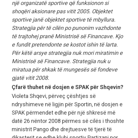
një organizatë sportive që funksionon si
shoqëri aksionare pas vitit 2005. Objektet
sportive janë objektet sportive të mbyllura.
Strategjia për të cilën po punonim vazhdonte
të trajtohej pranë Ministrisë së Financave. Kjo
e fundit pretendonte se kostot ishin të larta.
Për këtë arsye strategjia nuk mori miratimin e
Ministrisë së Financave. Strategjia nuk u
miratua për shkak të mungesës së fondeve
gjatë vitit 2008.
Çfarë thuhet në dosjen e SPAK për Shqevin?
Violeta Shqevi, përveç çështjes së
ndryshimeve në ligjin për Sportin, në dosjen e
SPAK përmendet edhe për një shkresë më
datë 26 nëntor 2008 përmes së cilës i thoshte
ministrit Pango dhe drejtuesve të tjerë të
dikasterit se edhe klubi sportiv Partizani por