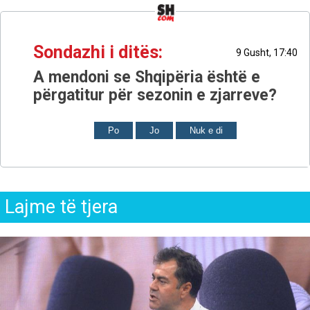
Sondazhi i ditës:
9 Gusht, 17:40
A mendoni se Shqipëria është e
përgatitur për sezonin e zjarreve?
Po
Jo
Nuk e di
Lajme të tjera