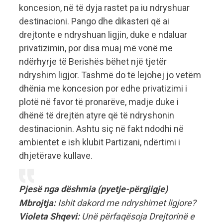
koncesion, në të dyja rastet pa iu ndryshuar
destinacioni. Pango dhe dikasteri që ai
drejtonte e ndryshuan ligjin, duke e ndaluar
privatizimin, por disa muaj më vonë me
ndërhyrje të Berishës bëhet një tjetër
ndryshim ligjor. Tashmë do të lejohej jo vetëm
dhënia me koncesion por edhe privatizimi i
plotë në favor të pronarëve, madje duke i
dhënë të drejtën atyre që të ndryshonin
destinacionin. Ashtu siç në fakt ndodhi në
ambientet e ish klubit Partizani, ndërtimi i
dhjetërave kullave.
Pjesë nga dëshmia (pyetje-përgjigje)
Mbrojtja:
Ishit dakord me ndryshimet ligjore?
Violeta Shqevi:
Unë përfaqësoja Drejtorinë e