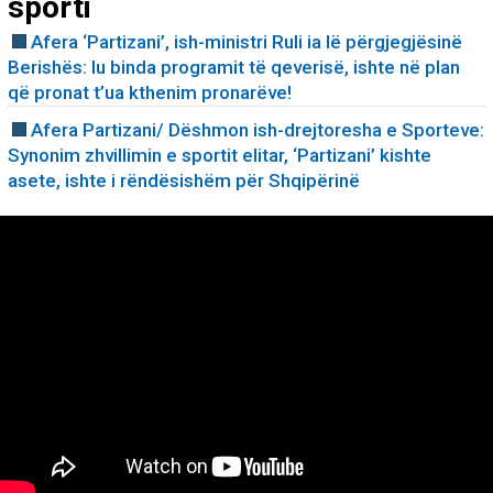
sporti
Afera ‘Partizani’, ish-ministri Ruli ia lë përgjegjësinë
Berishës: Iu binda programit të qeverisë, ishte në plan
që pronat t’ua kthenim pronarëve!
Afera Partizani/ Dëshmon ish-drejtoresha e Sporteve:
Synonim zhvillimin e sportit elitar, ‘Partizani’ kishte
asete, ishte i rëndësishëm për Shqipërinë