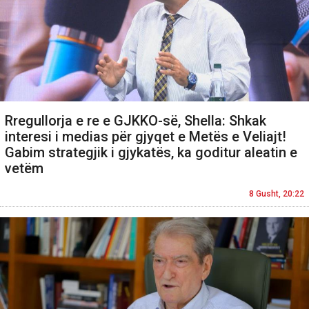
Rregullorja e re e GJKKO-së, Shella: Shkak
interesi i medias për gjyqet e Metës e Veliajt!
Gabim strategjik i gjykatës, ka goditur aleatin e
vetëm
8 Gusht, 20:22