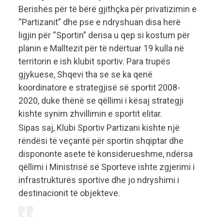
Berishës për të bërë gjithçka për privatizimin e
“Partizanit” dhe pse e ndryshuan disa herë
ligjin për “Sportin” derisa u qep si kostum për
planin e Malltezit për të ndërtuar 19 kulla në
territorin e ish klubit sportiv. Para trupës
gjykuese, Shqevi tha se se ka qenë
koordinatore e strategjisë së sportit 2008-
2020, duke thënë se qëllimi i kësaj strategji
kishte synim zhvillimin e sportit elitar.
Sipas saj, Klubi Sportiv Partizani kishte një
rëndësi të veçantë për sportin shqiptar dhe
dispononte asete të konsiderueshme, ndërsa
qëllimi i Ministrisë së Sporteve ishte zgjerimi i
infrastrukturës sportive dhe jo ndryshimi i
destinacionit të objekteve.