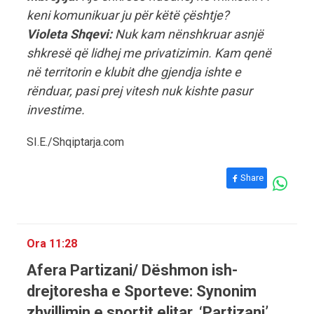
keni komunikuar ju për këtë çështje?
Violeta Shqevi:
Nuk kam nënshkruar asnjë
shkresë që lidhej me privatizimin. Kam qenë
në territorin e klubit dhe gjendja ishte e
rënduar, pasi prej vitesh nuk kishte pasur
investime.
SI.E./Shqiptarja.com
Share
Ora 11:28
Afera Partizani/ Dëshmon ish-
drejtoresha e Sporteve: Synonim
zhvillimin e sportit elitar, ‘Partizani’