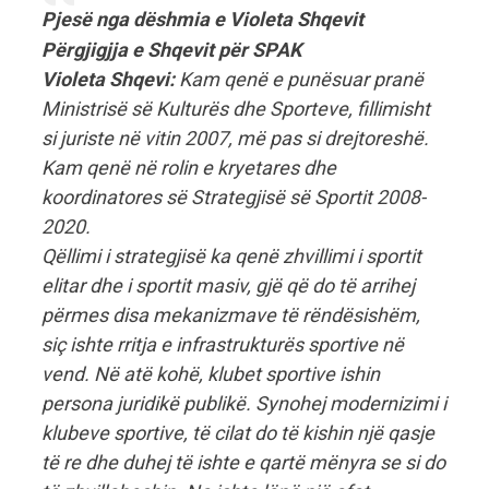
Pjesë nga dëshmia e Violeta Shqevit
Përgjigjja e Shqevit për SPAK
Violeta Shqevi:
Kam qenë e punësuar pranë
Ministrisë së Kulturës dhe Sporteve, fillimisht
si juriste në vitin 2007, më pas si drejtoreshë.
Kam qenë në rolin e kryetares dhe
koordinatores së Strategjisë së Sportit 2008-
2020.
Qëllimi i strategjisë ka qenë zhvillimi i sportit
elitar dhe i sportit masiv, gjë që do të arrihej
përmes disa mekanizmave të rëndësishëm,
siç ishte rritja e infrastrukturës sportive në
vend. Në atë kohë, klubet sportive ishin
persona juridikë publikë. Synohej modernizimi i
klubeve sportive, të cilat do të kishin një qasje
të re dhe duhej të ishte e qartë mënyra se si do