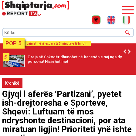
POP 5
Lajmet më të lexuara të 5 minutave të fundit
5
E reja në Shkodër dhunohet në banesën e saj nga dy
persona! Nisin hetimet
Kronikë
Gjyqi i aferës ‘Partizani’, pyetet
ish-drejtoresha e Sporteve,
Shqevi: Luftuam të mos
ndryshonte destinacioni, por ata
miratuan ligjin! Prioriteti ynë ishte