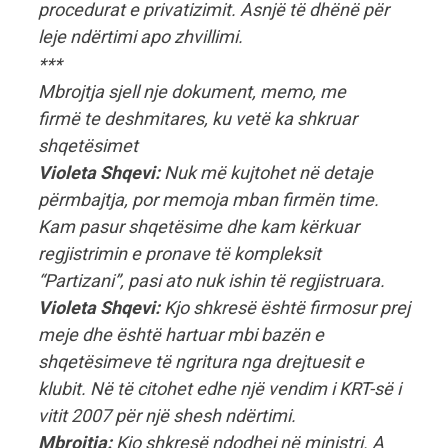
procedurat e privatizimit. Asnjë të dhënë për
leje ndërtimi apo zhvillimi.
***
Mbrojtja sjell nje dokument, memo, me
firmë te deshmitares, ku vetë ka shkruar
shqetësimet
Violeta Shqevi:
Nuk më kujtohet në detaje
përmbajtja, por memoja mban firmën time.
Kam pasur shqetësime dhe kam kërkuar
regjistrimin e pronave të kompleksit
“Partizani”, pasi ato nuk ishin të regjistruara.
Violeta Shqevi:
Kjo shkresë është firmosur prej
meje dhe është hartuar mbi bazën e
shqetësimeve të ngritura nga drejtuesit e
klubit. Në të citohet edhe një vendim i KRT-së i
vitit 2007 për një shesh ndërtimi.
Mbrojtja:
Kjo shkresë ndodhej në ministri. A