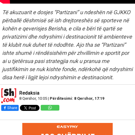
Të akuzuarit e dosjes “Partizani” u ndeshën në GJKKO
përballë dëshmisë së ish drejtoreshës së sporteve në
kohën e qeverisjes Berisha, e cila e bëri të qartë se
privatizimi dhe ndryshimi i destinacionit të ambienteve
të klubit nuk duhet të ndodhte. Ajo tha se “Partizani”
ishte shumë i rëndësishëm për zhvillimin e sportit por
ai u tjetërsua pasi strategjia nuk u pranua me
justifikimin se nuk kishte fonde, ndërkohë që ndryshimi
disa herë i ligjit lejoi ndryshimin e destinacionit.
Redaksia
8 Qershor, 10:05 |
Përditesimi: 8 Qershor, 17:19
Share