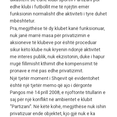
edhe klubi i futbollit me të njëjtin emër
funksionin normalisht dhe aktiviteti i tyre duhet
mbështetur.
Pra, megjithëse të dy klubet kanë funksionuar,
nuk janë marrë masa për privatizimin e
aksioneve të klubeve por është proceduar
sikur këto klube nuk kryenin ndonjë aktivitet
me interes publik, nuk ekzistonin, duke i hapur
rrugë fillimisht kthimit dhe kompensimit të
pronave e më pas edhe privatizimit.
Një tjetër moment i Shqevit që evidentohet
është një tjetër memo që ajo i dërgonte
Pangos më 14 prill 2008, e njoftonte titullarin e
saj për një konflikt në ambientet e klubit
“Partizani”. Në këtë kohë, megjithëse nuk ishin
privatizuar ende objektet, kjo gjë nuk e ka