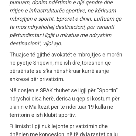
punuam, donim ndërtimin e një qendre dhe
rritjen e infrastrukturës sportive, ne kërkuam
mbrojtjen e sportit. Eprorët e dinin. Luftuam qe
te mos ndryshohej destinacioni, por varianti
përfundimtar i ligjit u miratua me ndryshim
destinacioni”, vijoi ajo.
Thuajse të gjithë avokatët e mbrojtjes e morën
në pyetje Shqevin, me ish drejtoreshën që
përsëriste se s’ka nënshkruar kurrë asnjë
shkresë për privatizim.
Në dosjen e SPAK thuhet se ligji për “Sportin”
ndryshoi disa herë, derisa u qep si kostum për
planin e Malltezit për të ndërtuar 19 kulla në
territorin e ish klubit sportiv.
Fillimisht ligji nuk lejonte privatizimin dhe
dhënien me koncesion, në të dyja rastet pa iu