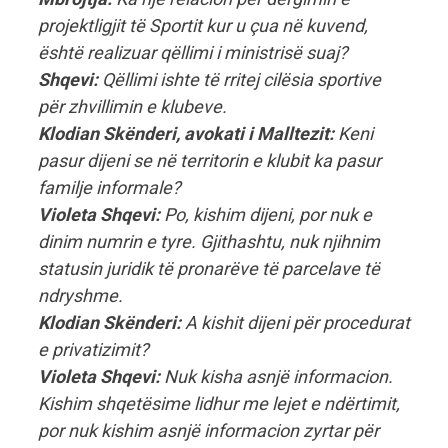
projektligjit të Sportit kur u çua në kuvend,
është realizuar qëllimi i ministrisë suaj?
Shqevi:
Qëllimi ishte të rritej cilësia sportive
për zhvillimin e klubeve.
Klodian Skënderi, avokati i Malltezit:
Keni
pasur dijeni se në territorin e klubit ka pasur
familje informale?
Violeta Shqevi:
Po, kishim dijeni, por nuk e
dinim numrin e tyre. Gjithashtu, nuk njihnim
statusin juridik të pronarëve të parcelave të
ndryshme.
Klodian Skënderi:
A kishit dijeni për procedurat
e privatizimit?
Violeta Shqevi:
Nuk kisha asnjë informacion.
Kishim shqetësime lidhur me lejet e ndërtimit,
por nuk kishim asnjë informacion zyrtar për