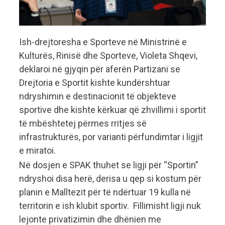
Ish-drejtoresha e Sporteve në Ministrinë e
Kulturës, Rinisë dhe Sporteve, Violeta Shqevi,
deklaroi në gjyqin për aferën Partizani se
Drejtoria e Sportit kishte kundërshtuar
ndryshimin e destinacionit të objekteve
sportive dhe kishte kërkuar që zhvillimi i sportit
të mbështetej përmes rritjes së
infrastrukturës, por varianti përfundimtar i ligjit
e miratoi.
Në dosjen e SPAK thuhet se ligji për “Sportin”
ndryshoi disa herë, derisa u qep si kostum për
planin e Malltezit për të ndërtuar 19 kulla në
territorin e ish klubit sportiv. Fillimisht ligji nuk
lejonte privatizimin dhe dhënien me