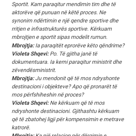
Sportit. Kam paraqitur mendimin tim dhe të
aktorëve që punuan në këtë proces. Ne
synonim ndërtimin e një qendre sportive dhe
rritjen e infrastrukturës sportive. Kërkuam
mbrojtjen e sportit sipas modelit rumun.
Mbrojtja:
Ia paraqitët eprorëve këto qëndrime?
Violeta Shqevi:
Po. Të gjitha janë të
dokumentuara. Ia kemi paraqitur ministrit dhe
zëvendësministrit.
Mbrojtja:
Ju mendonit që të mos ndryshonte
destinacioni i objekteve? Apo që pronarët të
mos përfshiheshin në proces?
Violeta Shqevi:
Ne kërkuam që të mos
ndryshonte destinacioni. Gjithashtu kërkuam
që të zbatohej ligji për kompensimin e metrave
katrorë.
Mbrojtja:
Ka një relacion për dërgimin e