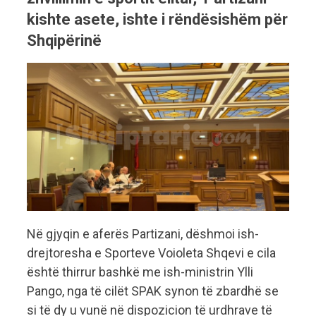
kishte asete, ishte i rëndësishëm për
Shqipërinë
Në gjyqin e aferës Partizani, dëshmoi ish-
drejtoresha e Sporteve Voioleta Shqevi e cila
është thirrur bashkë me ish-ministrin Ylli
Pango, nga të cilët SPAK synon të zbardhë se
si të dy u vunë në dispozicion të urdhrave të