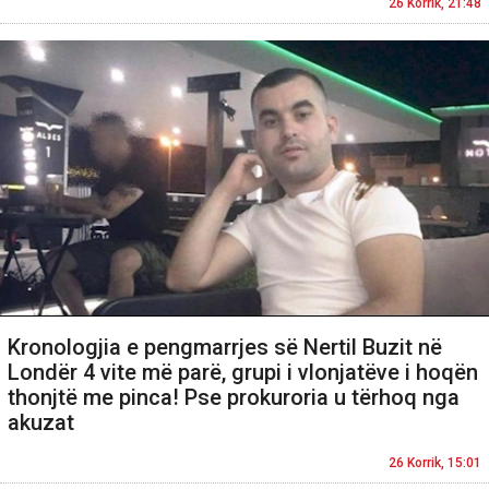
26 Korrik, 21:48
Kronologjia e pengmarrjes së Nertil Buzit në
Londër 4 vite më parë, grupi i vlonjatëve i hoqën
thonjtë me pinca! Pse prokuroria u tërhoq nga
akuzat
26 Korrik, 15:01