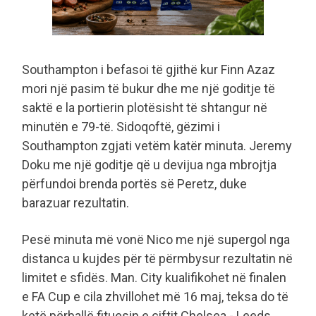
Southampton i befasoi të gjithë kur Finn Azaz
mori një pasim të bukur dhe me një goditje të
saktë e la portierin plotësisht të shtangur në
minutën e 79-të. Sidoqoftë, gëzimi i
Southampton zgjati vetëm katër minuta. Jeremy
Doku me një goditje që u devijua nga mbrojtja
përfundoi brenda portës së Peretz, duke
barazuar rezultatin.
Pesë minuta më vonë Nico me një supergol nga
distanca u kujdes për të përmbysur rezultatin në
limitet e sfidës. Man. City kualifikohet në finalen
e FA Cup e cila zhvillohet më 16 maj, teksa do të
ketë përballë fituesin e çiftit Chelsea - Leeds.