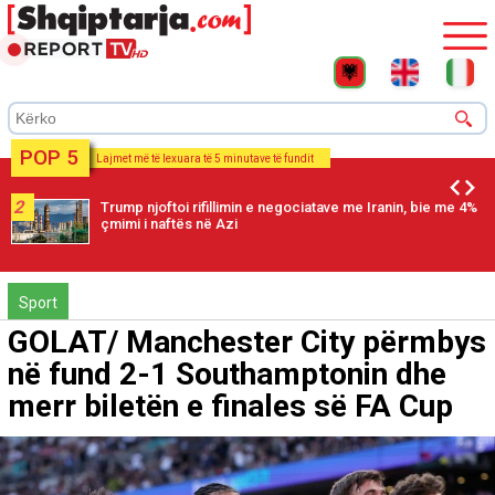
POP 5
Lajmet më të lexuara të 5 minutave të fundit
2
Trump njoftoi rifillimin e negociatave me Iranin, bie me 4%
çmimi i naftës në Azi
Sport
GOLAT/ Manchester City përmbys
në fund 2-1 Southamptonin dhe
merr biletën e finales së FA Cup