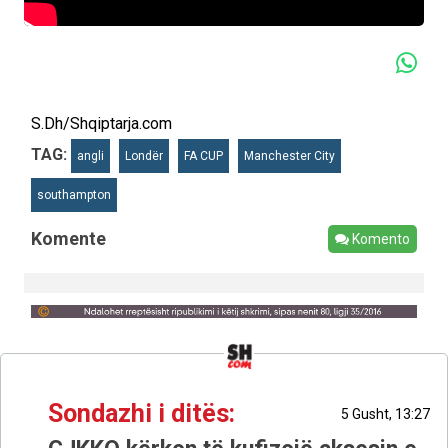
S.Dh/Shqiptarja.com
TAG:
angli
Londër
FA CUP
Manchester City
southampton
Komente
Komento
Sondazhi i ditës:
5 Gusht, 13:27