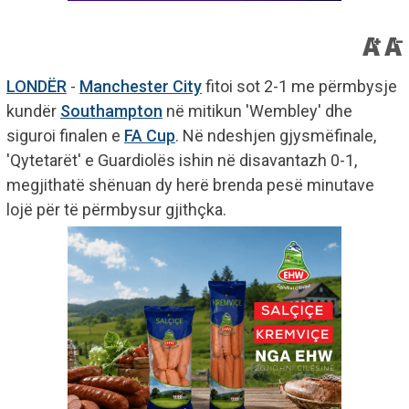
LONDËR
-
Manchester City
fitoi sot 2-1 me përmbysje
kundër
Southampton
në mitikun 'Wembley' dhe
siguroi finalen e
FA Cup
. Në ndeshjen gjysmëfinale,
'Qytetarët' e Guardiolës ishin në disavantazh 0-1,
megjithatë shënuan dy herë brenda pesë minutave
lojë për të përmbysur gjithçka.