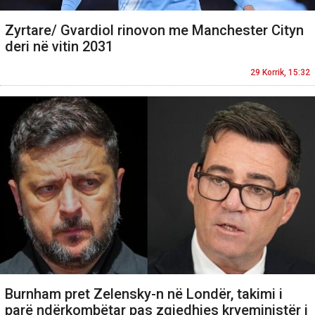
Zyrtare/ Gvardiol rinovon me Manchester Cityn
deri në vitin 2031
29 Korrik, 15:32
Burnham pret Zelensky-n në Londër, takimi i
parë ndërkombëtar pas zgjedhjes kryeministër i