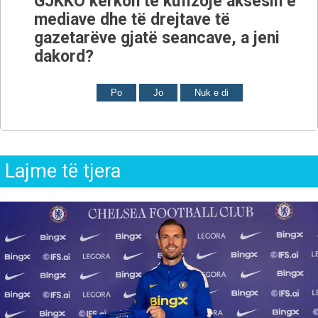
GJKKO kërkon të kufizojë aksesin e
mediave dhe të drejtave të
gazetarëve gjatë seancave, a jeni
dakord?
Po
Jo
Nuk e di
Lajme të tjera