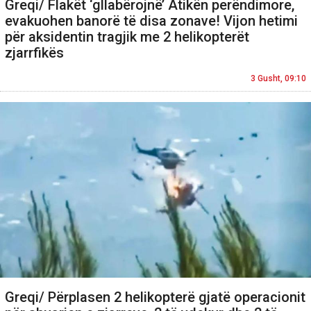
Greqi/ Flakët ‘gllabërojnë’ Atikën perëndimore,
evakuohen banorë të disa zonave! Vijon hetimi
për aksidentin tragjik me 2 helikopterët
zjarrfikës
3 Gusht, 09:10
Greqi/ Përplasen 2 helikopterë gjatë operacionit