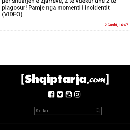
për shuarjen e zjarreve, 2 të vdekur dhe 2 të
plagosur! Pamje nga momenti i incidentit
(VIDEO)
2 Gusht, 16:47