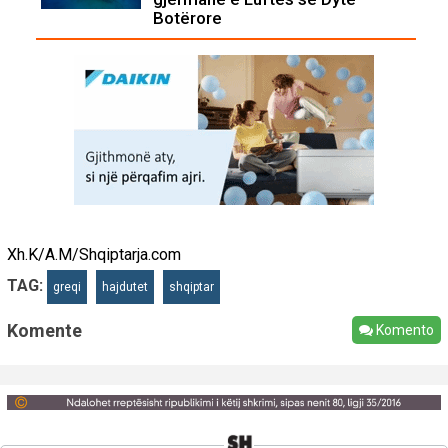
Botërore
Xh.K/A.M/Shqiptarja.com
TAG:
greqi
hajdutet
shqiptar
Komente
Komento