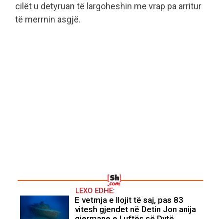
cilët u detyruan të largoheshin me vrap pa arritur
të merrnin asgjë.
LEXO EDHE:
E vetmja e llojit të saj, pas 83
vitesh gjendet në Detin Jon anija
gjermane e Luftës së Dytë