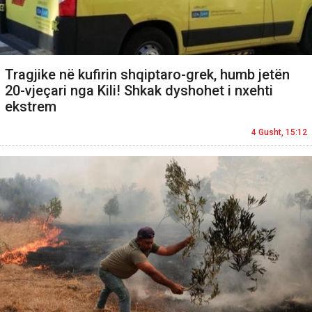
Tragjike në kufirin shqiptaro-grek, humb jetën
20-vjeçari nga Kili! Shkak dyshohet i nxehti
ekstrem
4 Gusht, 15:12