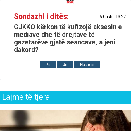
Sondazhi i ditës:
5 Gusht, 13:27
GJKKO kërkon të kufizojë aksesin e
mediave dhe të drejtave të
gazetarëve gjatë seancave, a jeni
dakord?
Po
Jo
Nuk e di
Lajme të tjera