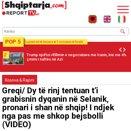
POP 5
Lajmet më të lexuara të 5 minutave të fundit
2
Trump njoftoi rifillimin e negociatave me Iranin, bie me 4%
çmimi i naftës në Azi
Kosova & Rajoni
Greqi/ Dy të rinj tentuan t’i
grabisnin dyqanin në Selanik,
pronari i shan në shqip! I ndjek
nga pas me shkop bejsbolli
(VIDEO)