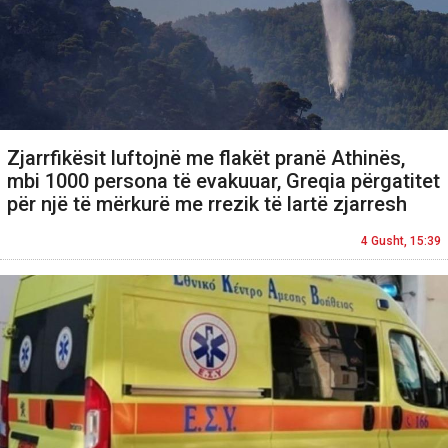
Zjarrfikësit luftojnë me flakët pranë Athinës,
mbi 1000 persona të evakuuar, Greqia përgatitet
për një të mërkurë me rrezik të lartë zjarresh
4 Gusht, 15:39