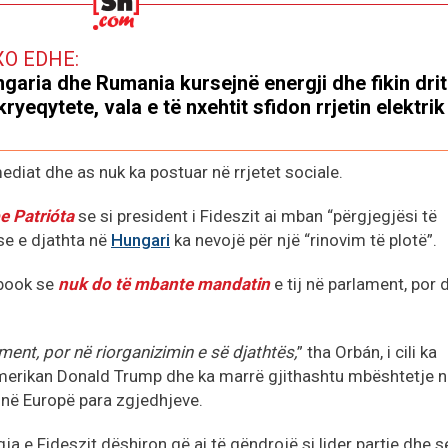
XO EDHE:
garia dhe Rumania kursejnë energji dhe fikin drit
kryeqytete, vala e të nxehtit sfidon rrjetin elektrik
diat dhe as nuk ka postuar në rrjetet sociale.
e Patrióta
se si president i Fideszit ai mban “përgjegjësi të
 se e djathta në
Hungari
ka nevojë për një “rinovim të plotë”.
ebook se
nuk do të mbante mandatin
e tij në parlament, por 
ent, por në riorganizimin e së djathtës,
” tha Orbán, i cili ka
 amerikan Donald Trump dhe ka marrë gjithashtu mbështetje 
ë në Europë para zgjedhjeve.
a e Fideszit dëshiron që ai të qëndrojë si lider partie dhe s