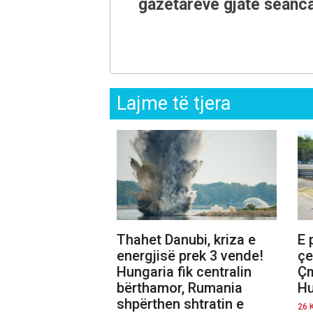
gazetarëve gjatë seanca
Lajme të tjera
Thahet Danubi, kriza e
E 
energjisë prek 3 vende!
çe
Hungaria fik centralin
Çm
bërthamor, Rumania
Hu
shpërthen shtratin e
26 K