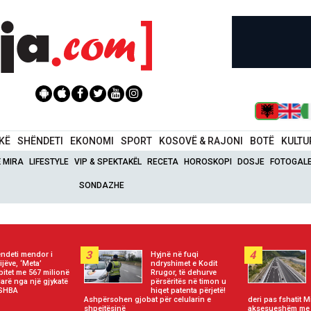
IKË
SHËNDETI
EKONOMI
SPORT
KOSOVË & RAJONI
BOTË
KULTU
Ë MIRA
LIFESTYLE
VIP & SPEKTAKËL
RECETA
HOROSKOPI
DOSJE
FOTOGALE
SONDAZHE
3
4
ndeti mendor i
Hyjnë në fuqi
ijëve, ‘Meta’
ndryshimet e Kodit
bitet me 567 milionë
Rrugor, të dehurve
larë nga një gjykatë
përsëritës në timon u
 SHBA
hiqet patenta përjetë!
Ashpërsohen gjobat për celularin e
deri pas fshatit M
shpejtësinë
aksesueshëm me 2