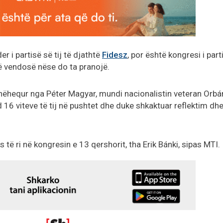
r i partisë së tij të djathtë
Fidesz
, por është kongresi i part
 të vendosë nëse do ta pranojë.
dhëhequr nga Péter Magyar, mundi nacionalistin veteran Orbá
 16 viteve të tij në pushtet dhe duke shkaktuar reflektim dh
 të ri në kongresin e 13 qershorit, tha Erik Bánki, sipas MTI.