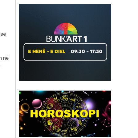
isë
n në
e