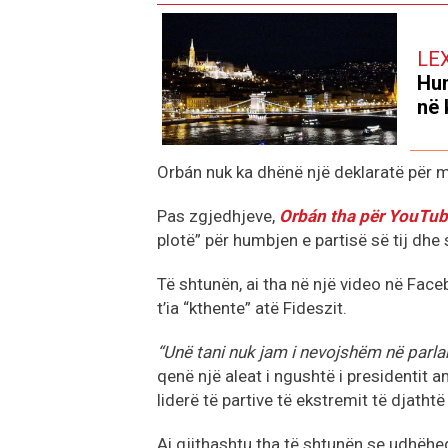
LE
Hun
në 
Orbán nuk ka dhënë një deklaratë për me
Pas zgjedhjeve,
Orbán tha për YouTub
plotë” për humbjen e partisë së tij dhe
Të shtunën, ai tha në një video në Fac
t’ia “kthente” atë Fideszit.
“Unë tani nuk jam i nevojshëm në parlam
qenë një aleat i ngushtë i presidentit
liderë të partive të ekstremit të djatht
Ai gjithashtu tha të shtunën se udhëheqj