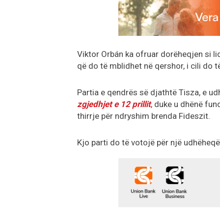
Viktor Orbán ka ofruar dorëheqjen si lide
që do të mblidhet në qershor, i cili do
Partia e qendrës së djathtë Tisza, e u
zgjedhjet e 12 prillit
, duke u dhënë fund
thirrje për ndryshim brenda Fideszit.
Kjo parti do të votojë për një udhëheqës