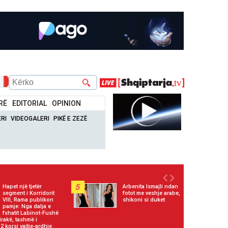
RË
EDITORIAL
OPINION
RI
VIDEOGALERI
PIKË E ZEZË
5
Hapet një tjetër
Arbenita Ismajli ndan
segment i Korridorit
fotot me veshje arabe,
VIII, Rama publikon
shikoni si duket
pamje: Nga dalja e
fshatit Labinot-Fushë
irakë, tashmë i
 korsi vajtje-ardhje