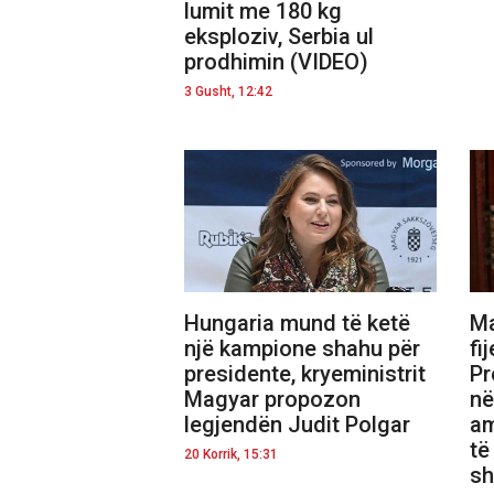
lumit me 180 kg
eksploziv, Serbia ul
prodhimin (VIDEO)
3 Gusht, 12:42
Hungaria mund të ketë
Ma
një kampione shahu për
fi
presidente, kryeministrit
Pr
Magyar propozon
në
legjendën Judit Polgar
am
të
20 Korrik, 15:31
sh