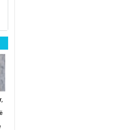
,
ë
e