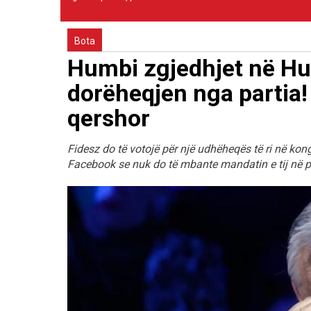
Bota
Humbi zgjedhjet në Hun
dorëheqjen nga partia! 
qershor
Fidesz do të votojë për një udhëheqës të ri në kon
Facebook se nuk do të mbante mandatin e tij në par