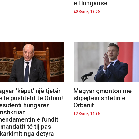
e Hungarisë
20 Korrik, 19:06
gyar ‘këput’ një tjetër
Magyar çmonton me
je të pushtetit të Orbán!
shpejtësi shtetin e
esidenti hungarez
Orbanit
nshkruan
17 Korrik, 14:36
endamentin e fundit
 mandatit të tij pas
karkimit nga detyra