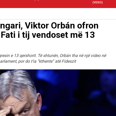
(VIDEO)
gari, Viktor Orbán ofron
Fati i tij vendoset më 13
gresin e 13 qershorit. Të shtunën, Orbán tha në një video në
lament, por do t’ia “kthente” atë Fideszit