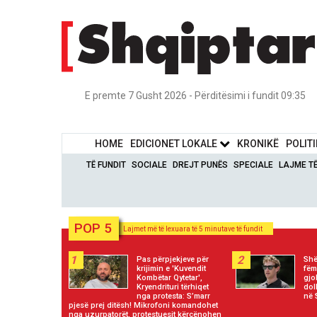
E premte 7 Gusht 2026 - Përditësimi i fundit 09:35
HOME
EDICIONET LOKALE
KRONIKË
POLIT
TË FUNDIT
SOCIALE
DREJT PUNËS
SPECIALE
LAJME T
POP 5
Lajmet më të lexuara të 5 minutave të fundit
1
2
Pas përpjekjeve për
Shë
krijimin e 'Kuvendit
fëm
Kombëtar Qytetar',
gjo
Kryendrituri tërhiqet
dol
nga protesta: S’marr
në
pjesë prej ditësh! Mikrofoni komandohet
nga uzurpatorët, protestuesit kërcënohen