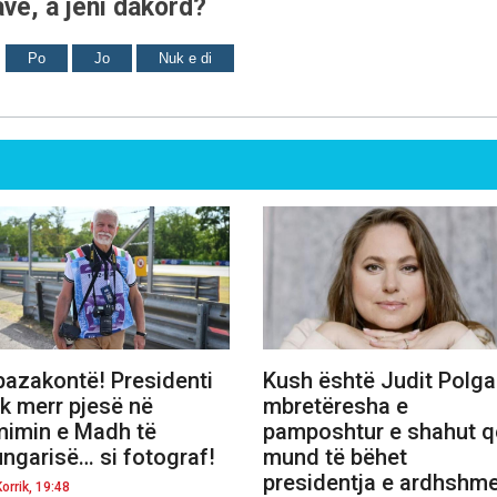
ve, a jeni dakord?
Po
Jo
Nuk e di
pazakontë! Presidenti
Kush është Judit Polgar
k merr pjesë në
mbretëresha e
imin e Madh të
pamposhtur e shahut q
ngarisë… si fotograf!
mund të bëhet
presidentja e ardhshm
orrik, 19:48