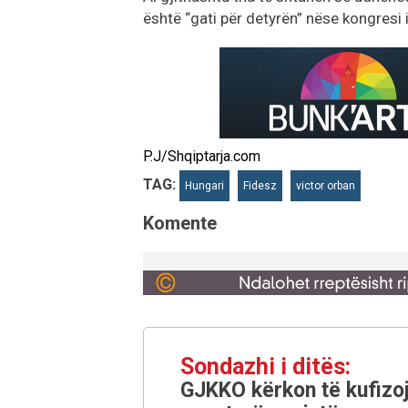
është “gati për detyrën” nëse kongresi 
P.J/Shqiptarja.com
TAG:
Hungari
Fidesz
victor orban
Komente
Sondazhi i ditës:
GJKKO kërkon të kufizoj