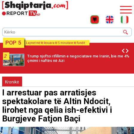
POP 5
Lajmet më të lexuara të 5 minutave të fundit
2
Trump njoftoi rifillimin e negociatave me Iranin, bie me 4%
çmimi i naftës në Azi
Kronikë
I arrestuar pas arratisjes
spektakolare të Altin Ndocit,
lirohet nga qelia ish-efektivi i
Burgjeve Fatjon Baçi