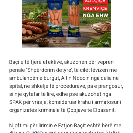
Baçi e të tjerë efektivë, akuzohen për veprën
penale ‘Shpërdorim detyre’, të cilët lëvizën me
ambulancën e burgut, Altin Ndocin nga qelia në
spital, në shkelje të procedurave, pa e prangosur,
si një qytetar të lirë, edhe pse akuzohet nga
SPAK për vrasje, konsideruar krahu i armatosur i
organizatës kriminale të Çopjave të Elbasanit.
Njoftimi për lirimin e Fatjon Baçit është bërë me