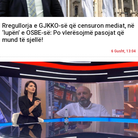
Rregullorja e GJKKO-së që censuron mediat, në
‘lupën’ e OSBE-së: Po vlerësojmë pasojat që
mund të sjellë!
6 Gusht, 13:04