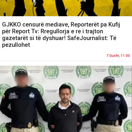
GJKKO censurë mediave, Reporterët pa Kufij
për Report Tv: Rregullorja e re i trajton
gazetarët si të dyshuar! SafeJournalist: Të
pezullohet
7 Gusht, 11:00