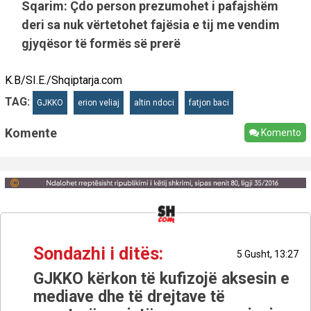
Sqarim: Çdo person prezumohet i pafajshëm
deri sa nuk vërtetohet fajësia e tij me vendim
gjyqësor të formës së prerë
K.B/SI.E./Shqiptarja.com
TAG:
GJKKO
erion veliaj
altin ndoci
fatjon baci
Komente
Komento
Sondazhi i ditës:
5 Gusht, 13:27
GJKKO kërkon të kufizojë aksesin e
mediave dhe të drejtave të