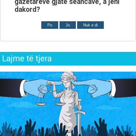
gazetarëve gjatë seancave, a jeni
dakord?
Po
Jo
Nuk e di
Lajme të tjera