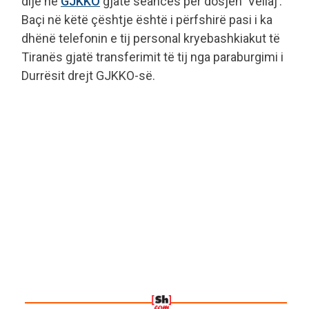
dije në
GJKKO
gjatë seancës për dosjen ‘Veliaj’.
Baçi në këtë çështje është i përfshirë pasi i ka
dhënë telefonin e tij personal kryebashkiakut të
Tiranës gjatë transferimit të tij nga paraburgimi i
Durrësit drejt GJKKO-së.