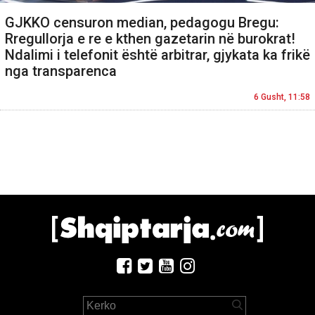
GJKKO censuron median, pedagogu Bregu:
Rregullorja e re e kthen gazetarin në burokrat!
Ndalimi i telefonit është arbitrar, gjykata ka frikë
nga transparenca
6 Gusht, 11:58