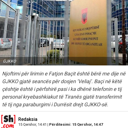
GJKKO
Njoftimi për lirimin e Fatjon Baçit është bërë me dije në
GJKKO gjatë seancës për dosjen ‘Veliaj’. Baçi në këtë
çështje është i përfshirë pasi i ka dhënë telefonin e tij
personal kryebashkiakut të Tiranës gjatë transferimit
të tij nga paraburgimi i Durrësit drejt GJKKO-së.
Redaksia
15 Qershor, 14:41 |
Përditesimi: 15 Qershor, 14:47