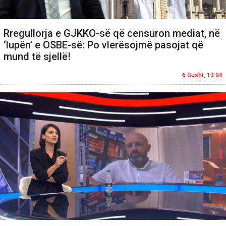
Rregullorja e GJKKO-së që censuron mediat, në
‘lupën’ e OSBE-së: Po vlerësojmë pasojat që
mund të sjellë!
6 Gusht, 13:04