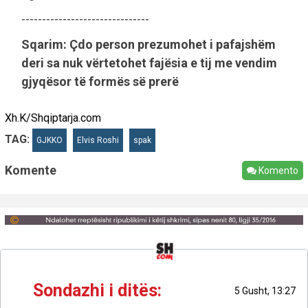
-------------------------------
Sqarim: Çdo person prezumohet i pafajshëm
deri sa nuk vërtetohet fajësia e tij me vendim
gjyqësor të formës së prerë
Xh.K/Shqiptarja.com
TAG:
GJKKO
Elvis Roshi
spak
Komente
Komento
Sondazhi i ditës:
5 Gusht, 13:27