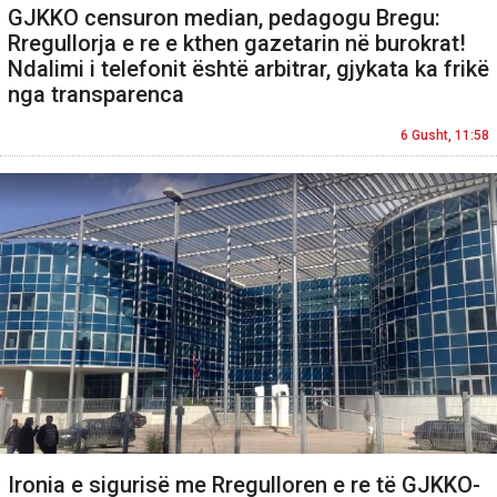
GJKKO censuron median, pedagogu Bregu:
Rregullorja e re e kthen gazetarin në burokrat!
Ndalimi i telefonit është arbitrar, gjykata ka frikë
nga transparenca
6 Gusht, 11:58
Ironia e sigurisë me Rregulloren e re të GJKKO-