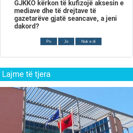
GJKKO kërkon të kufizojë aksesin e
mediave dhe të drejtave të
gazetarëve gjatë seancave, a jeni
dakord?
Po
Jo
Nuk e di
Lajme të tjera