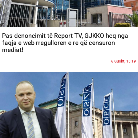
Pas denoncimit të Report TV, GJKKO heq nga
faqja e web rregulloren e re që censuron
mediat!
6 Gusht, 15:19