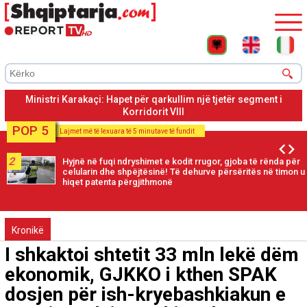
Hapet për qarkullimin rruga nga dalja e fshatit Labinot-Fushë
deri në fshatin Mirakë, rreth 7.5 km
POP 5
Lajmet më të lexuara të 5 minutave të fundit
2
Hyjnë në fuqi ndryshimet e kodit rrugor, gjoba të rënda për
celularin dhe shpëjtësinë! Të dehurve përsëritës në timon u
hiqet patenta përgjithmonë
Kronikë
I shkaktoi shtetit 33 mln lekë dëm
ekonomik, GJKKO i kthen SPAK
dosjen për ish-kryebashkiakun e