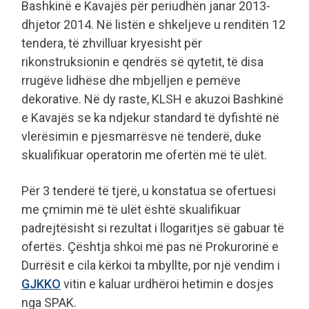
Bashkinë e Kavajës për periudhën janar 2013-
dhjetor 2014. Në listën e shkeljeve u renditën 12
tendera, të zhvilluar kryesisht për
rikonstruksionin e qendrës së qytetit, të disa
rrugëve lidhëse dhe mbjelljen e pemëve
dekorative. Në dy raste, KLSH e akuzoi Bashkinë
e Kavajës se ka ndjekur standard të dyfishtë në
vlerësimin e pjesmarrësve në tenderë, duke
skualifikuar operatorin me ofertën më të ulët.
Për 3 tenderë të tjerë, u konstatua se ofertuesi
me çmimin më të ulët është skualifikuar
padrejtësisht si rezultat i llogaritjes së gabuar të
ofertës. Çështja shkoi më pas në Prokurorinë e
Durrësit e cila kërkoi ta mbyllte, por një vendim i
GJKKO
vitin e kaluar urdhëroi hetimin e dosjes
nga SPAK.