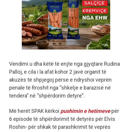
Vendimi u dha këtë të enjte nga gjyqtare Rudina
Palloj, e cila i la afat kohor 2 javë organit të
akuzës të shpjegoj përse e ndryshoi veprën
penale të Rroshit nga “shkelje e barazisë në
tendera” në “shpërdorim detyre”.
Më herët SPAK kërkoi
pushimin e hetimeve
për
6 episode të shpërdorimit të detyrës për Elvis
Roshin- për shkak të parashkrimit të veprës