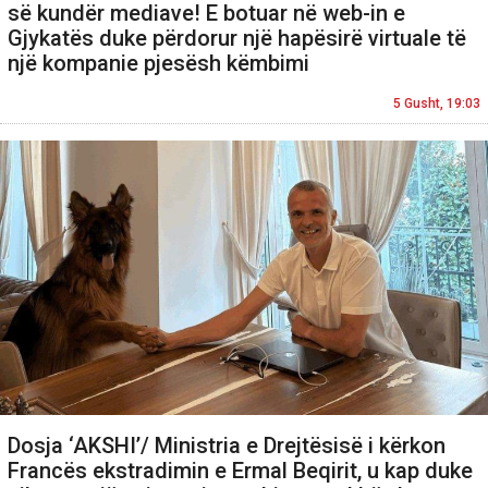
së kundër mediave! E botuar në web-in e
Gjykatës duke përdorur një hapësirë virtuale të
një kompanie pjesësh këmbimi
5 Gusht, 19:03
Dosja ‘AKSHI’/ Ministria e Drejtësisë i kërkon
Francës ekstradimin e Ermal Beqirit, u kap duke