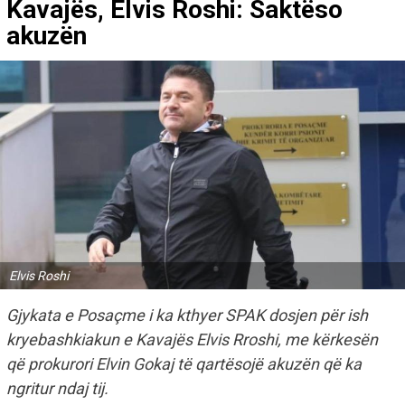
Kavajës, Elvis Roshi: Saktëso
akuzën
Elvis Roshi
Gjykata e Posaçme i ka kthyer SPAK dosjen për ish
kryebashkiakun e Kavajës Elvis Rroshi, me kërkesën
që prokurori Elvin Gokaj të qartësojë akuzën që ka
ngritur ndaj tij.