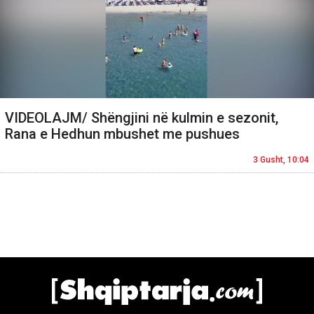
VIDEOLAJM/ Shëngjini në kulmin e sezonit,
Rana e Hedhun mbushet me pushues
3 Gusht, 10:04