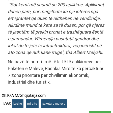
“Sot kemi më shumë se 200 aplikime. Aplikimet
duhen parë, por megjithatë ka një interes nga
emigrantët që duan të rikthehen në vendlindje.
Aludime mund të ketë sa të duash, por që njerëz
të jashtëm të prekin pronat e trashëguara është
e pamundur. Vëmendja pushtetit qendror dhe
lokal do të jetë te infrastruktura, veçanërisht në
ato zona që nuk kanë rrugë”, tha Albert Melyshi.
Në bazë të numrit më të lartë të aplikimeve për
Paketën e Maleve, Bashkia Mirditë ka përcaktuar
7 zona prioritare për zhvillimin ekonomik,
industrial dhe turistik.
Xh.K/A.M/Shqiptarja.com
TAG:
Lezhe
mirdite
paketa e maleve