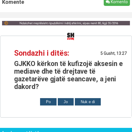
Komente
Komento
Sondazhi i ditës:
5 Gusht, 13:27
GJKKO kërkon të kufizojë aksesin e
mediave dhe të drejtave të
gazetarëve gjatë seancave, a jeni
dakord?
Po
Jo
Nuk e di