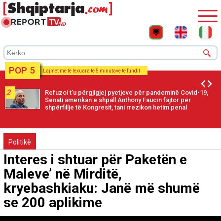
POP 5
Lajmet më të lexuara të 5 minutave të fundit
2
Refuzoi t'u përgjigjej pyetjeve për pandeminë Covid-19,
Senati amerikan e shpall Anthony Faucin fajtor për
shpërfillje të Kongresit, tani rrezikon hetim penal
Politikë
Interes i shtuar për Paketën e
Maleve’ në Mirditë,
kryebashkiaku: Janë më shumë
se 200 aplikime