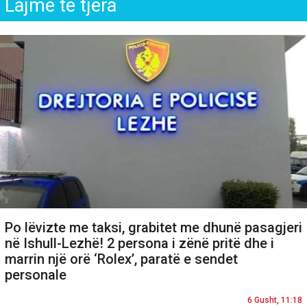
Lajme të tjera
Po lëvizte me taksi, grabitet me dhunë pasagjeri
në Ishull-Lezhë! 2 persona i zënë pritë dhe i
marrin një orë ‘Rolex’, paratë e sendet
personale
6 Gusht, 11:18