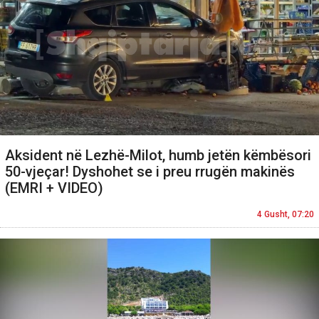
Aksident në Lezhë-Milot, humb jetën këmbësori
50-vjeçar! Dyshohet se i preu rrugën makinës
(EMRI + VIDEO)
4 Gusht, 07:20